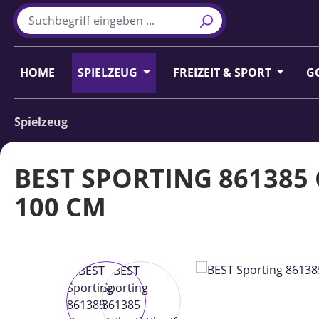
m Hauptinhalt springen
Zur Suche springen
Zur Hauptnavigation springen
HOME
SPIELZEUG
FREIZEIT & SPORT
G
Spielzeug
BEST SPORTING 86138
100 CM
Bildergalerie überspringen