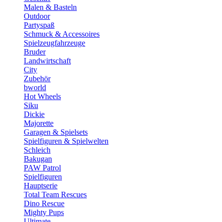
Malen & Basteln
Outdoor
Partyspaß
Schmuck & Accessoires
Spielzeugfahrzeuge
Bruder
Landwirtschaft
City
Zubehör
bworld
Hot Wheels
Siku
Dickie
Majorette
Garagen & Spielsets
Spielfiguren & Spielwelten
Schleich
Bakugan
PAW Patrol
Spielfiguren
Hauptserie
Total Team Rescues
Dino Rescue
Mighty Pups
Ultimate