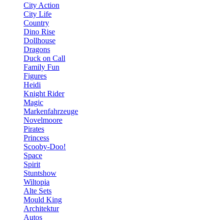
City Action
City Life
Country
Dino Rise
Dollhouse
Dragons
Duck on Call
Family Fun
Figures
Heidi
Knight Rider
Magic
Markenfahrzeuge
Novelmoore
Pirates
Princess
Scooby-Doo!
Space
Spirit
Stuntshow
Wiltopia
Alte Sets
Mould King
Architektur
Autos