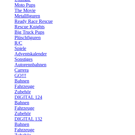
Moto Pups
The Movie
Metallfiguren
Ready Race Rescue
Rescue Knights
Big Truck Pups
Plüschfiguren
R/C
Spiele
Adventskalender
Sonstiges
Autorennbahnen
Carrera
GO!!!
Bahnen
Fahrzeuge
Zubehör
DIGITAL 124
Bahnen
Fahrzeuge
Zubehör
DIGITAL 132
Bahnen
Fahrzeuge