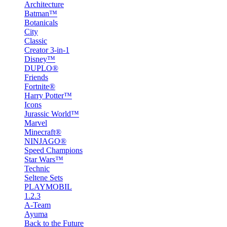
Architecture
Batman™
Botanicals
City
Classic
Creator 3-in-1
Disney™
DUPLO®
Friends
Fortnite®
Harry Potter™
Icons
Jurassic World™
Marvel
Minecraft®
NINJAGO®
Speed Champions
Star Wars™
Technic
Seltene Sets
PLAYMOBIL
1.2.3
A-Team
Ayuma
Back to the Future