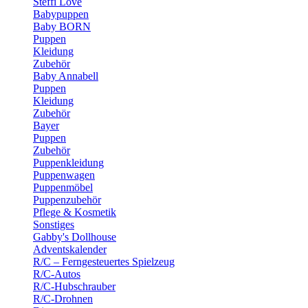
Steffi Love
Babypuppen
Baby BORN
Puppen
Kleidung
Zubehör
Baby Annabell
Puppen
Kleidung
Zubehör
Bayer
Puppen
Zubehör
Puppenkleidung
Puppenwagen
Puppenmöbel
Puppenzubehör
Pflege & Kosmetik
Sonstiges
Gabby's Dollhouse
Adventskalender
R/C – Ferngesteuertes Spielzeug
R/C-Autos
R/C-Hubschrauber
R/C-Drohnen