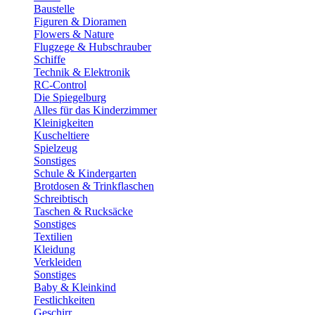
Baustelle
Figuren & Dioramen
Flowers & Nature
Flugzege & Hubschrauber
Schiffe
Technik & Elektronik
RC-Control
Die Spiegelburg
Alles für das Kinderzimmer
Kleinigkeiten
Kuscheltiere
Spielzeug
Sonstiges
Schule & Kindergarten
Brotdosen & Trinkflaschen
Schreibtisch
Taschen & Rucksäcke
Sonstiges
Textilien
Kleidung
Verkleiden
Sonstiges
Baby & Kleinkind
Festlichkeiten
Geschirr