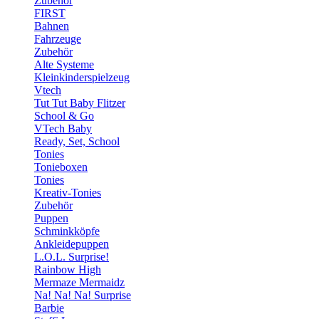
Zubehör
FIRST
Bahnen
Fahrzeuge
Zubehör
Alte Systeme
Kleinkinderspielzeug
Vtech
Tut Tut Baby Flitzer
School & Go
VTech Baby
Ready, Set, School
Tonies
Tonieboxen
Tonies
Kreativ-Tonies
Zubehör
Puppen
Schminkköpfe
Ankleidepuppen
L.O.L. Surprise!
Rainbow High
Mermaze Mermaidz
Na! Na! Na! Surprise
Barbie