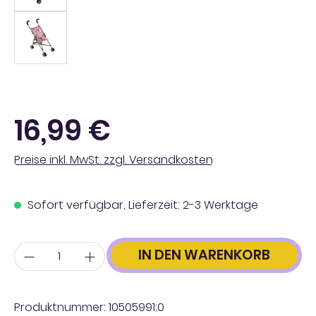
Regulärer Preis:
16,99 €
Preise inkl. MwSt. zzgl. Versandkosten
Sofort verfügbar, Lieferzeit: 2-3 Werktage
Anzahl
IN DEN WARENKORB
Produktnummer:
10505991;0