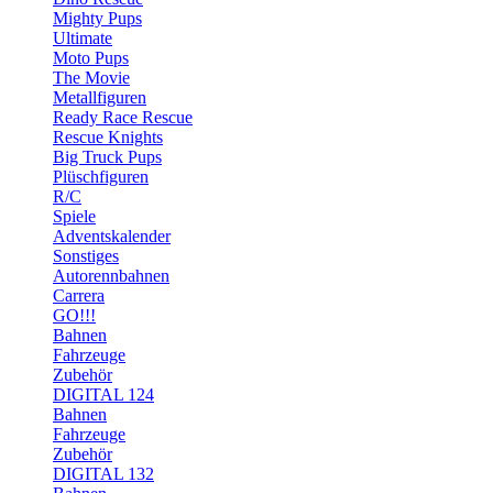
Mighty Pups
Ultimate
Moto Pups
The Movie
Metallfiguren
Ready Race Rescue
Rescue Knights
Big Truck Pups
Plüschfiguren
R/C
Spiele
Adventskalender
Sonstiges
Autorennbahnen
Carrera
GO!!!
Bahnen
Fahrzeuge
Zubehör
DIGITAL 124
Bahnen
Fahrzeuge
Zubehör
DIGITAL 132