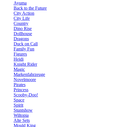
Ayuma
Back to the Future
City Action
City Life
Country
Dino Rise
Dollhouse
Dragons
Duck on Call
Family Fun
Figures
Heidi
Knight Rider
Magic
Markenfahrzeuge
Novelmoore
Pirates
Princess
Scooby-Doo!
Space
Spirit
Stuntshow
Wiltopia
Alte Sets
Mould King