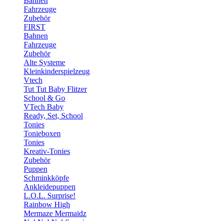
Bahnen
Fahrzeuge
Zubehör
FIRST
Bahnen
Fahrzeuge
Zubehör
Alte Systeme
Kleinkinderspielzeug
Vtech
Tut Tut Baby Flitzer
School & Go
VTech Baby
Ready, Set, School
Tonies
Tonieboxen
Tonies
Kreativ-Tonies
Zubehör
Puppen
Schminkköpfe
Ankleidepuppen
L.O.L. Surprise!
Rainbow High
Mermaze Mermaidz