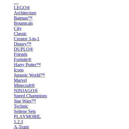
LEGO®
Architecture
Batman™
Botanicals
City
Classic
Creator 3-in-1
Disney™
DUPLO®
Friends
Fortnite®
Harry Potter™
Icons
Jurassic World™
Marvel
Minecraft®
NINJAGO®
Speed Champions
Star Wars™
Technic
Seltene Sets
PLAYMOBIL
1.2.3
A-Team