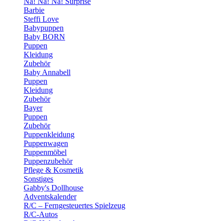
Na! Na! Na! Surprise
Barbie
Steffi Love
Babypuppen
Baby BORN
Puppen
Kleidung
Zubehör
Baby Annabell
Puppen
Kleidung
Zubehör
Bayer
Puppen
Zubehör
Puppenkleidung
Puppenwagen
Puppenmöbel
Puppenzubehör
Pflege & Kosmetik
Sonstiges
Gabby's Dollhouse
Adventskalender
R/C – Ferngesteuertes Spielzeug
R/C-Autos