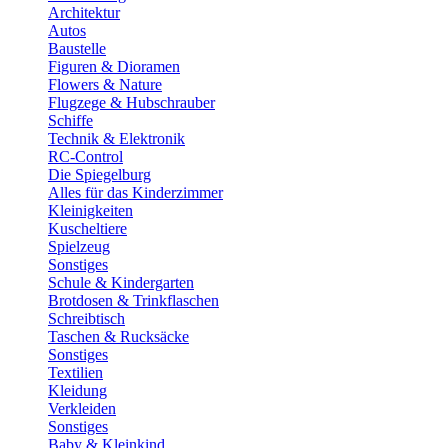
Architektur
Autos
Baustelle
Figuren & Dioramen
Flowers & Nature
Flugzege & Hubschrauber
Schiffe
Technik & Elektronik
RC-Control
Die Spiegelburg
Alles für das Kinderzimmer
Kleinigkeiten
Kuscheltiere
Spielzeug
Sonstiges
Schule & Kindergarten
Brotdosen & Trinkflaschen
Schreibtisch
Taschen & Rucksäcke
Sonstiges
Textilien
Kleidung
Verkleiden
Sonstiges
Baby & Kleinkind