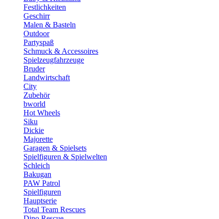
Festlichkeiten
Geschirr
Malen & Basteln
Outdoor
Partyspaß
Schmuck & Accessoires
Spielzeugfahrzeuge
Bruder
Landwirtschaft
City
Zubehör
bworld
Hot Wheels
Siku
Dickie
Majorette
Garagen & Spielsets
Spielfiguren & Spielwelten
Schleich
Bakugan
PAW Patrol
Spielfiguren
Hauptserie
Total Team Rescues
Dino Rescue