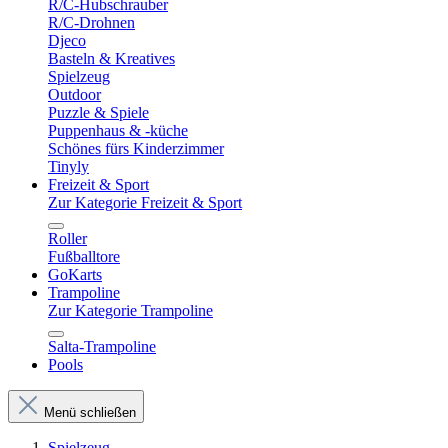
R/C-Hubschrauber
R/C-Drohnen
Djeco
Basteln & Kreatives
Spielzeug
Outdoor
Puzzle & Spiele
Puppenhaus & -küche
Schönes fürs Kinderzimmer
Tinyly
Freizeit & Sport
Zur Kategorie Freizeit & Sport
Roller
Fußballtore
GoKarts
Trampoline
Zur Kategorie Trampoline
Salta-Trampoline
Pools
Menü schließen
Spielzeug