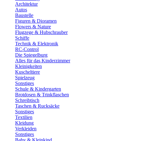
Architektur
Autos
Baustelle
Figuren & Dioramen
Flowers & Nature
Flugzege & Hubschrauber
Schiffe
Technik & Elektronik
RC-Control
Die Spiegelburg
Alles für das Kinderzimmer
Kleinigkeiten
Kuscheltiere
Spielzeug
Sonstiges
Schule & Kindergarten
Brotdosen & Trinkflaschen
Schreibtisch
Taschen & Rucksäcke
Sonstiges
Textilien
Kleidung
Verkleiden
Sonstiges
Baby & Kleinkind