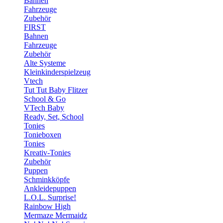
Bahnen
Fahrzeuge
Zubehör
FIRST
Bahnen
Fahrzeuge
Zubehör
Alte Systeme
Kleinkinderspielzeug
Vtech
Tut Tut Baby Flitzer
School & Go
VTech Baby
Ready, Set, School
Tonies
Tonieboxen
Tonies
Kreativ-Tonies
Zubehör
Puppen
Schminkköpfe
Ankleidepuppen
L.O.L. Surprise!
Rainbow High
Mermaze Mermaidz