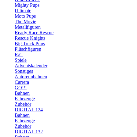
Mighty Pups
Ultimate
Moto Pups
The Movie
Metallfiguren
Ready Race Rescue
Rescue Knights
Big Truck Pups
Plüschfiguren
R/C
Spiele
Adventskalender
Sonstiges
Autorennbahnen
Carrera
GO!!!
Bahnen
Fahrzeuge
Zubehör
DIGITAL 124
Bahnen
Fahrzeuge
Zubehör
DIGITAL 132