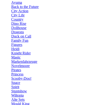
Ayuma
Back to the Future
City Action
City Life
Country
Dino Rise
Dollhouse
Dragons
Duck on Call
Family Fun
Figures
Heidi
Knight Rider
Magic
Markenfahrzeuge
Novelmoore
Pirates
Princess
Scooby-Doo!
Space
Spirit
Stuntshow
Wiltopia
Alte Sets
Mould King