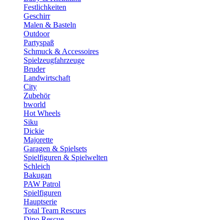
Festlichkeiten
Geschirr
Malen & Basteln
Outdoor
Partyspaß
Schmuck & Accessoires
Spielzeugfahrzeuge
Bruder
Landwirtschaft
City
Zubehör
bworld
Hot Wheels
Siku
Dickie
Majorette
Garagen & Spielsets
Spielfiguren & Spielwelten
Schleich
Bakugan
PAW Patrol
Spielfiguren
Hauptserie
Total Team Rescues
Dino Rescue