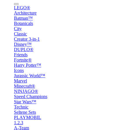
LEGO®
Architecture
Batman™
Botanicals
City
Classic
Creator 3-in-1
Disney™
DUPLO®
Friends
Fortnite®
Harry Potter™
Icons
Jurassic World™
Marvel
Minecraft®
NINJAGO®
Speed Champions
Star Wars™
Technic
Seltene Sets
PLAYMOBIL
1.2.3
A-Team