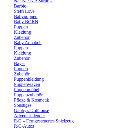
Na! Na! Na! Surprise
Barbie
Steffi Love
Babypuppen
Baby BORN
Puppen
Kleidung
Zubehör
Baby Annabell
Puppen
Kleidung
Zubehör
Bayer
Puppen
Zubehör
Puppenkleidung
Puppenwagen
Puppenmöbel
Puppenzubehör
Pflege & Kosmetik
Sonstiges
Gabby's Dollhouse
Adventskalender
R/C – Ferngesteuertes Spielzeug
R/C-Autos