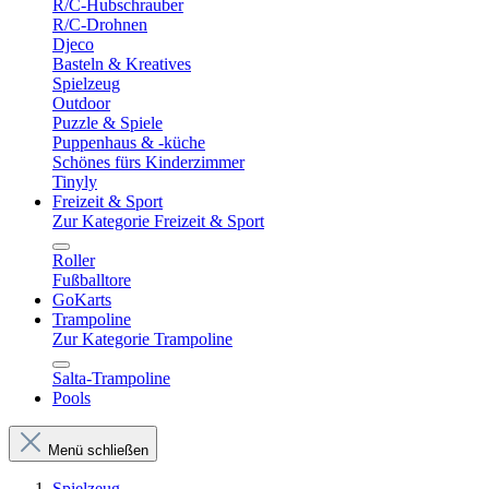
R/C-Hubschrauber
R/C-Drohnen
Djeco
Basteln & Kreatives
Spielzeug
Outdoor
Puzzle & Spiele
Puppenhaus & -küche
Schönes fürs Kinderzimmer
Tinyly
Freizeit & Sport
Zur Kategorie Freizeit & Sport
Roller
Fußballtore
GoKarts
Trampoline
Zur Kategorie Trampoline
Salta-Trampoline
Pools
Menü schließen
Spielzeug