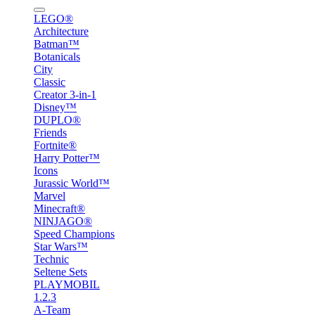
LEGO®
Architecture
Batman™
Botanicals
City
Classic
Creator 3-in-1
Disney™
DUPLO®
Friends
Fortnite®
Harry Potter™
Icons
Jurassic World™
Marvel
Minecraft®
NINJAGO®
Speed Champions
Star Wars™
Technic
Seltene Sets
PLAYMOBIL
1.2.3
A-Team