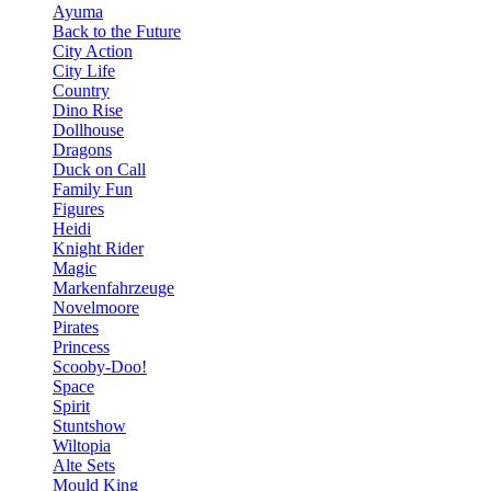
Ayuma
Back to the Future
City Action
City Life
Country
Dino Rise
Dollhouse
Dragons
Duck on Call
Family Fun
Figures
Heidi
Knight Rider
Magic
Markenfahrzeuge
Novelmoore
Pirates
Princess
Scooby-Doo!
Space
Spirit
Stuntshow
Wiltopia
Alte Sets
Mould King