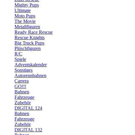
Mighty Pups
Ultimate
Moto Pups
The Movie
Metallfiguren
Ready Race Rescue
Rescue Knights
Big Truck Pups
Plüschfiguren
R/C
Spiele
Adventskalender
Sonstiges
Autorennbahnen
Carrera
GO!!!
Bahnen
Fahrzeuge
Zubehör
DIGITAL 124
Bahnen
Fahrzeuge
Zubehör
DIGITAL 132