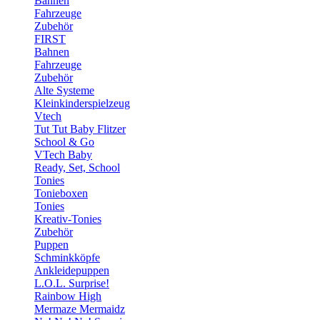
Bahnen
Fahrzeuge
Zubehör
FIRST
Bahnen
Fahrzeuge
Zubehör
Alte Systeme
Kleinkinderspielzeug
Vtech
Tut Tut Baby Flitzer
School & Go
VTech Baby
Ready, Set, School
Tonies
Tonieboxen
Tonies
Kreativ-Tonies
Zubehör
Puppen
Schminkköpfe
Ankleidepuppen
L.O.L. Surprise!
Rainbow High
Mermaze Mermaidz