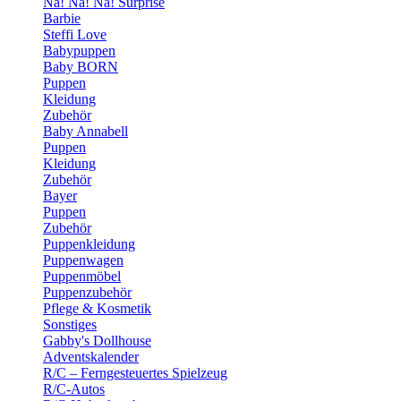
Na! Na! Na! Surprise
Barbie
Steffi Love
Babypuppen
Baby BORN
Puppen
Kleidung
Zubehör
Baby Annabell
Puppen
Kleidung
Zubehör
Bayer
Puppen
Zubehör
Puppenkleidung
Puppenwagen
Puppenmöbel
Puppenzubehör
Pflege & Kosmetik
Sonstiges
Gabby's Dollhouse
Adventskalender
R/C – Ferngesteuertes Spielzeug
R/C-Autos