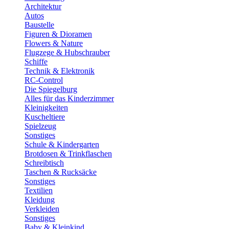
Architektur
Autos
Baustelle
Figuren & Dioramen
Flowers & Nature
Flugzege & Hubschrauber
Schiffe
Technik & Elektronik
RC-Control
Die Spiegelburg
Alles für das Kinderzimmer
Kleinigkeiten
Kuscheltiere
Spielzeug
Sonstiges
Schule & Kindergarten
Brotdosen & Trinkflaschen
Schreibtisch
Taschen & Rucksäcke
Sonstiges
Textilien
Kleidung
Verkleiden
Sonstiges
Baby & Kleinkind