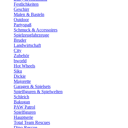
Festlichkeiten
Geschirr
Malen & Basteln
Outdoor
Partyspaß
Schmuck & Accessoires
Spielzeugfahrzeuge
Bruder
Landwirtschaft
City
Zubehör
bworld
Hot Wheels
Siku
Dickie
Majorette
Garagen & Spielsets
Spielfiguren & Spielwelten
Schleich
Bakugan
PAW Patrol
Spielfiguren
Hauptserie
Total Team Rescues
Dino Rescue