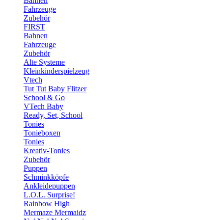
Bahnen
Fahrzeuge
Zubehör
FIRST
Bahnen
Fahrzeuge
Zubehör
Alte Systeme
Kleinkinderspielzeug
Vtech
Tut Tut Baby Flitzer
School & Go
VTech Baby
Ready, Set, School
Tonies
Tonieboxen
Tonies
Kreativ-Tonies
Zubehör
Puppen
Schminkköpfe
Ankleidepuppen
L.O.L. Surprise!
Rainbow High
Mermaze Mermaidz