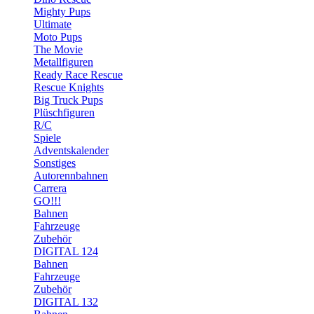
Mighty Pups
Ultimate
Moto Pups
The Movie
Metallfiguren
Ready Race Rescue
Rescue Knights
Big Truck Pups
Plüschfiguren
R/C
Spiele
Adventskalender
Sonstiges
Autorennbahnen
Carrera
GO!!!
Bahnen
Fahrzeuge
Zubehör
DIGITAL 124
Bahnen
Fahrzeuge
Zubehör
DIGITAL 132