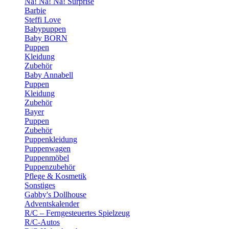
Na! Na! Na! Surprise
Barbie
Steffi Love
Babypuppen
Baby BORN
Puppen
Kleidung
Zubehör
Baby Annabell
Puppen
Kleidung
Zubehör
Bayer
Puppen
Zubehör
Puppenkleidung
Puppenwagen
Puppenmöbel
Puppenzubehör
Pflege & Kosmetik
Sonstiges
Gabby's Dollhouse
Adventskalender
R/C – Ferngesteuertes Spielzeug
R/C-Autos