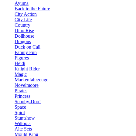
Ayuma
Back to the Future
City Action
City Life
Country
Dino Rise
Dollhouse
Dragons
Duck on Call
Family Fun
Figures
Heidi
Knight Rider
Magic
Markenfahrzeuge
Novelmoore
Pirates
Princess
Scooby-Doo!
Space
Spirit
Stuntshow
Wiltopia
Alte Sets
Mould King