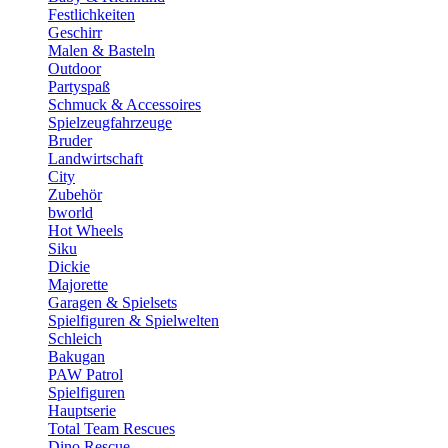
Festlichkeiten
Geschirr
Malen & Basteln
Outdoor
Partyspaß
Schmuck & Accessoires
Spielzeugfahrzeuge
Bruder
Landwirtschaft
City
Zubehör
bworld
Hot Wheels
Siku
Dickie
Majorette
Garagen & Spielsets
Spielfiguren & Spielwelten
Schleich
Bakugan
PAW Patrol
Spielfiguren
Hauptserie
Total Team Rescues
Dino Rescue