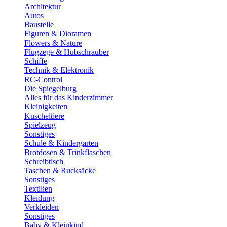
Architektur
Autos
Baustelle
Figuren & Dioramen
Flowers & Nature
Flugzege & Hubschrauber
Schiffe
Technik & Elektronik
RC-Control
Die Spiegelburg
Alles für das Kinderzimmer
Kleinigkeiten
Kuscheltiere
Spielzeug
Sonstiges
Schule & Kindergarten
Brotdosen & Trinkflaschen
Schreibtisch
Taschen & Rucksäcke
Sonstiges
Textilien
Kleidung
Verkleiden
Sonstiges
Baby & Kleinkind