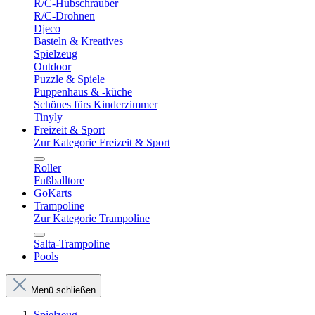
R/C-Hubschrauber
R/C-Drohnen
Djeco
Basteln & Kreatives
Spielzeug
Outdoor
Puzzle & Spiele
Puppenhaus & -küche
Schönes fürs Kinderzimmer
Tinyly
Freizeit & Sport
Zur Kategorie Freizeit & Sport
Roller
Fußballtore
GoKarts
Trampoline
Zur Kategorie Trampoline
Salta-Trampoline
Pools
Menü schließen
Spielzeug