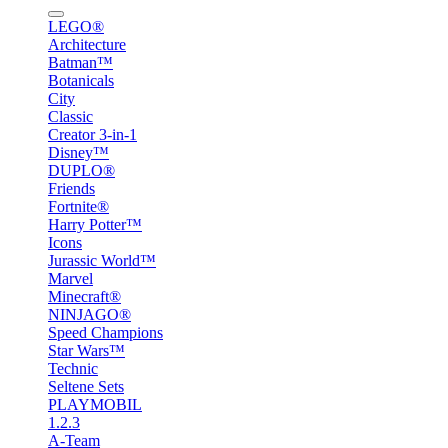
LEGO®
Architecture
Batman™
Botanicals
City
Classic
Creator 3-in-1
Disney™
DUPLO®
Friends
Fortnite®
Harry Potter™
Icons
Jurassic World™
Marvel
Minecraft®
NINJAGO®
Speed Champions
Star Wars™
Technic
Seltene Sets
PLAYMOBIL
1.2.3
A-Team