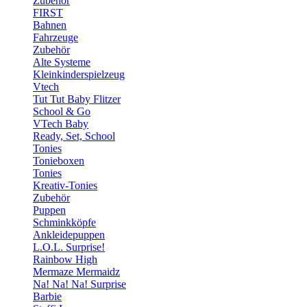
Zubehör
FIRST
Bahnen
Fahrzeuge
Zubehör
Alte Systeme
Kleinkinderspielzeug
Vtech
Tut Tut Baby Flitzer
School & Go
VTech Baby
Ready, Set, School
Tonies
Tonieboxen
Tonies
Kreativ-Tonies
Zubehör
Puppen
Schminkköpfe
Ankleidepuppen
L.O.L. Surprise!
Rainbow High
Mermaze Mermaidz
Na! Na! Na! Surprise
Barbie