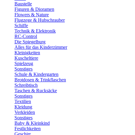
Baustelle
Figuren & Dioramen
Flowers & Nature
Flugzege & Hubschrauber
Schiffe
Technik & Elektronik
RC-Control
Die Spiegelburg
Alles für das Kinderzimmer
Kleinigkeiten
Kuscheltiere
Spielzeug
Sonstiges
Schule & Kindergarten
Brotdosen & Trinkflaschen
Schreibtisch
Taschen & Rucksäcke
Sonstiges
Textilien
Kleidung
Verkleiden
Sonstiges
Baby & Kleinkind
Festlichkeiten
Geschirr