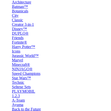
Architecture
Batman™
Botanicals
City
Classic
Creator 3-in-1
Disney™
DUPLO®
Friends
Fortnite®
Harry Potter™
Icons
Jurassic World™
Marvel
Minecraft®
NINJAGO®
Speed Champions
Star Wars™
Technic
Seltene Sets
PLAYMOBIL
1.2.3
A-Team
Ayuma
Back to the Future