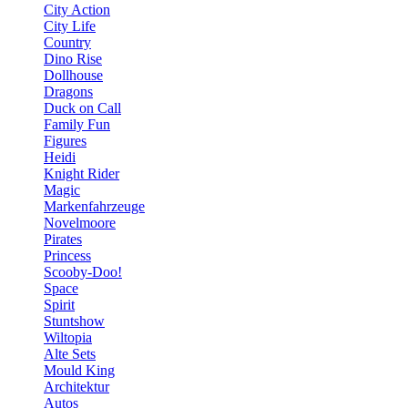
City Action
City Life
Country
Dino Rise
Dollhouse
Dragons
Duck on Call
Family Fun
Figures
Heidi
Knight Rider
Magic
Markenfahrzeuge
Novelmoore
Pirates
Princess
Scooby-Doo!
Space
Spirit
Stuntshow
Wiltopia
Alte Sets
Mould King
Architektur
Autos