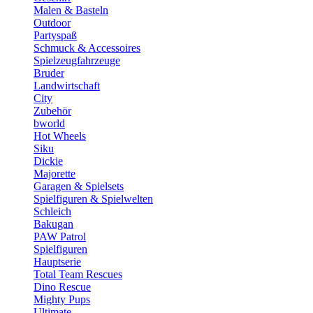
Malen & Basteln
Outdoor
Partyspaß
Schmuck & Accessoires
Spielzeugfahrzeuge
Bruder
Landwirtschaft
City
Zubehör
bworld
Hot Wheels
Siku
Dickie
Majorette
Garagen & Spielsets
Spielfiguren & Spielwelten
Schleich
Bakugan
PAW Patrol
Spielfiguren
Hauptserie
Total Team Rescues
Dino Rescue
Mighty Pups
Ultimate