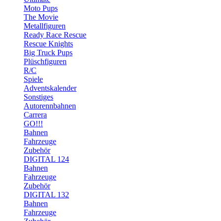
Moto Pups
The Movie
Metallfiguren
Ready Race Rescue
Rescue Knights
Big Truck Pups
Plüschfiguren
R/C
Spiele
Adventskalender
Sonstiges
Autorennbahnen
Carrera
GO!!!
Bahnen
Fahrzeuge
Zubehör
DIGITAL 124
Bahnen
Fahrzeuge
Zubehör
DIGITAL 132
Bahnen
Fahrzeuge