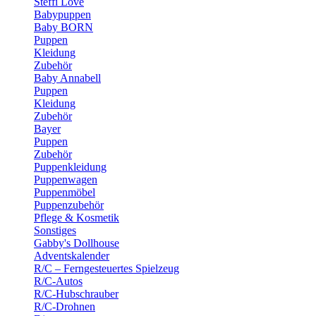
Steffi Love
Babypuppen
Baby BORN
Puppen
Kleidung
Zubehör
Baby Annabell
Puppen
Kleidung
Zubehör
Bayer
Puppen
Zubehör
Puppenkleidung
Puppenwagen
Puppenmöbel
Puppenzubehör
Pflege & Kosmetik
Sonstiges
Gabby's Dollhouse
Adventskalender
R/C – Ferngesteuertes Spielzeug
R/C-Autos
R/C-Hubschrauber
R/C-Drohnen