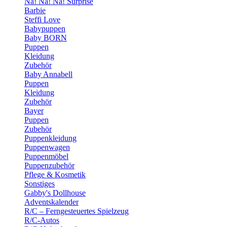
Na! Na! Na! Surprise
Barbie
Steffi Love
Babypuppen
Baby BORN
Puppen
Kleidung
Zubehör
Baby Annabell
Puppen
Kleidung
Zubehör
Bayer
Puppen
Zubehör
Puppenkleidung
Puppenwagen
Puppenmöbel
Puppenzubehör
Pflege & Kosmetik
Sonstiges
Gabby's Dollhouse
Adventskalender
R/C – Ferngesteuertes Spielzeug
R/C-Autos