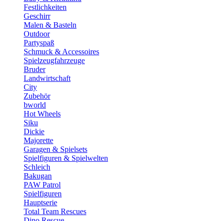
Festlichkeiten
Geschirr
Malen & Basteln
Outdoor
Partyspaß
Schmuck & Accessoires
Spielzeugfahrzeuge
Bruder
Landwirtschaft
City
Zubehör
bworld
Hot Wheels
Siku
Dickie
Majorette
Garagen & Spielsets
Spielfiguren & Spielwelten
Schleich
Bakugan
PAW Patrol
Spielfiguren
Hauptserie
Total Team Rescues
Dino Rescue