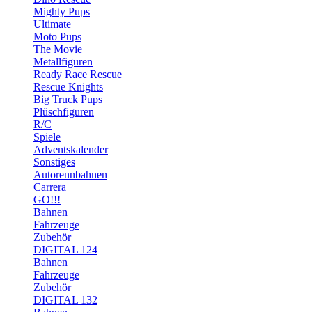
Mighty Pups
Ultimate
Moto Pups
The Movie
Metallfiguren
Ready Race Rescue
Rescue Knights
Big Truck Pups
Plüschfiguren
R/C
Spiele
Adventskalender
Sonstiges
Autorennbahnen
Carrera
GO!!!
Bahnen
Fahrzeuge
Zubehör
DIGITAL 124
Bahnen
Fahrzeuge
Zubehör
DIGITAL 132