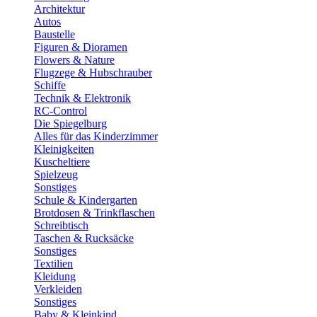
Architektur
Autos
Baustelle
Figuren & Dioramen
Flowers & Nature
Flugzege & Hubschrauber
Schiffe
Technik & Elektronik
RC-Control
Die Spiegelburg
Alles für das Kinderzimmer
Kleinigkeiten
Kuscheltiere
Spielzeug
Sonstiges
Schule & Kindergarten
Brotdosen & Trinkflaschen
Schreibtisch
Taschen & Rucksäcke
Sonstiges
Textilien
Kleidung
Verkleiden
Sonstiges
Baby & Kleinkind