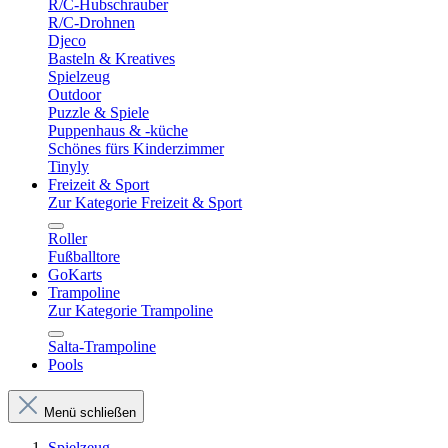
R/C-Hubschrauber
R/C-Drohnen
Djeco
Basteln & Kreatives
Spielzeug
Outdoor
Puzzle & Spiele
Puppenhaus & -küche
Schönes fürs Kinderzimmer
Tinyly
Freizeit & Sport
Zur Kategorie Freizeit & Sport
Roller
Fußballtore
GoKarts
Trampoline
Zur Kategorie Trampoline
Salta-Trampoline
Pools
Menü schließen
Spielzeug