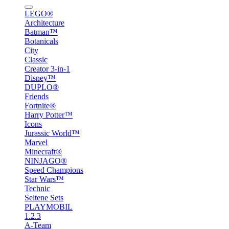
LEGO®
Architecture
Batman™
Botanicals
City
Classic
Creator 3-in-1
Disney™
DUPLO®
Friends
Fortnite®
Harry Potter™
Icons
Jurassic World™
Marvel
Minecraft®
NINJAGO®
Speed Champions
Star Wars™
Technic
Seltene Sets
PLAYMOBIL
1.2.3
A-Team