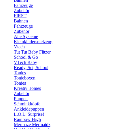
Bahnen
Fahrzeuge
Zubehör
FIRST
Bahnen
Fahrzeuge
Zubehör
Alte Systeme
Kleinkinderspielzeug
Vtech
Tut Tut Baby Flitzer
School & Go
VTech Baby
Ready, Set, School
Tonies
Tonieboxen
Tonies
Kreativ-Tonies
Zubehör
Puppen
Schminkköpfe
Ankleidepuppen
L.O.L. Surprise!
Rainbow High
Mermaze Mermaidz