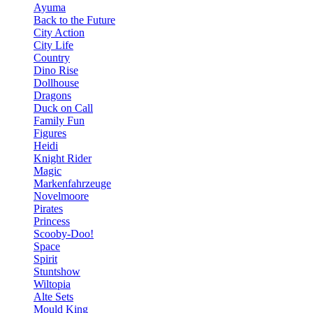
Ayuma
Back to the Future
City Action
City Life
Country
Dino Rise
Dollhouse
Dragons
Duck on Call
Family Fun
Figures
Heidi
Knight Rider
Magic
Markenfahrzeuge
Novelmoore
Pirates
Princess
Scooby-Doo!
Space
Spirit
Stuntshow
Wiltopia
Alte Sets
Mould King