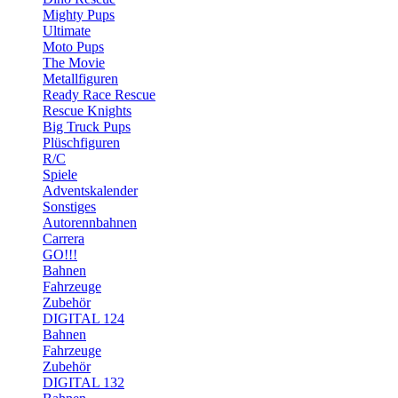
Mighty Pups
Ultimate
Moto Pups
The Movie
Metallfiguren
Ready Race Rescue
Rescue Knights
Big Truck Pups
Plüschfiguren
R/C
Spiele
Adventskalender
Sonstiges
Autorennbahnen
Carrera
GO!!!
Bahnen
Fahrzeuge
Zubehör
DIGITAL 124
Bahnen
Fahrzeuge
Zubehör
DIGITAL 132