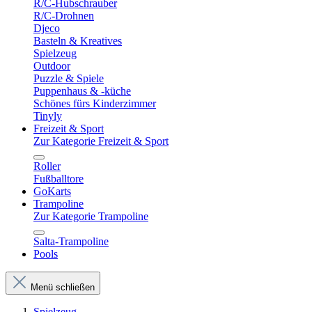
R/C-Hubschrauber
R/C-Drohnen
Djeco
Basteln & Kreatives
Spielzeug
Outdoor
Puzzle & Spiele
Puppenhaus & -küche
Schönes fürs Kinderzimmer
Tinyly
Freizeit & Sport
Zur Kategorie Freizeit & Sport
Roller
Fußballtore
GoKarts
Trampoline
Zur Kategorie Trampoline
Salta-Trampoline
Pools
Menü schließen
Spielzeug