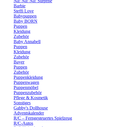
Na! Na! Na! Surprise
Barbie
Steffi Love
Babypuppen
Baby BORN
Puppen
Kleidung
Zubehör
Baby Annabell
Puppen
Kleidung
Zubehör
Bayer
Puppen
Zubehör
Puppenkleidung
Puppenwagen
Puppenmöbel
Puppenzubehör
Pflege & Kosmetik
Sonstiges
Gabby's Dollhouse
Adventskalender
R/C – Ferngesteuertes Spielzeug
R/C-Autos