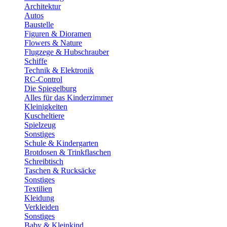
Architektur
Autos
Baustelle
Figuren & Dioramen
Flowers & Nature
Flugzege & Hubschrauber
Schiffe
Technik & Elektronik
RC-Control
Die Spiegelburg
Alles für das Kinderzimmer
Kleinigkeiten
Kuscheltiere
Spielzeug
Sonstiges
Schule & Kindergarten
Brotdosen & Trinkflaschen
Schreibtisch
Taschen & Rucksäcke
Sonstiges
Textilien
Kleidung
Verkleiden
Sonstiges
Baby & Kleinkind