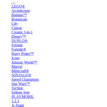
LEGO®
Architecture
Batman™
Botanicals
City
Classic
Creator 3-in-1
Disney™
DUPLO®
Friends
Fortnite®
Harry Potter™
Icons
Jurassic World™
Marvel
Minecraft®
NINJAGO®
Speed Champions
Star Wars™
Technic
Seltene Sets
PLAYMOBIL
1.2.3
A-Team