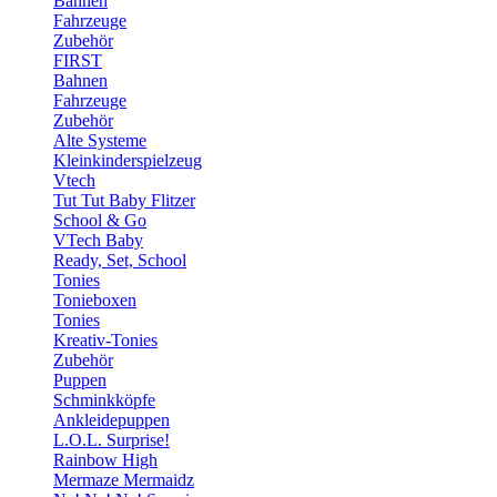
Bahnen
Fahrzeuge
Zubehör
FIRST
Bahnen
Fahrzeuge
Zubehör
Alte Systeme
Kleinkinderspielzeug
Vtech
Tut Tut Baby Flitzer
School & Go
VTech Baby
Ready, Set, School
Tonies
Tonieboxen
Tonies
Kreativ-Tonies
Zubehör
Puppen
Schminkköpfe
Ankleidepuppen
L.O.L. Surprise!
Rainbow High
Mermaze Mermaidz