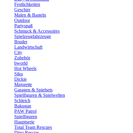
Festlichkeiten
Geschirr
Malen & Basteln
Outdoor
Partyspaß
Schmuck & Accessoires
Spielzeugfahrzeuge
Bruder
Landwirtschaft
City
Zubehör
bworld
Hot Wheels
Siku
Dickie
Majorette
Garagen & Spielsets
Spielfiguren & Spielwelten
Schleich
Bakugan
PAW Patrol
Spielfiguren
Hauptserie
Total Team Rescues
Dino Rescue