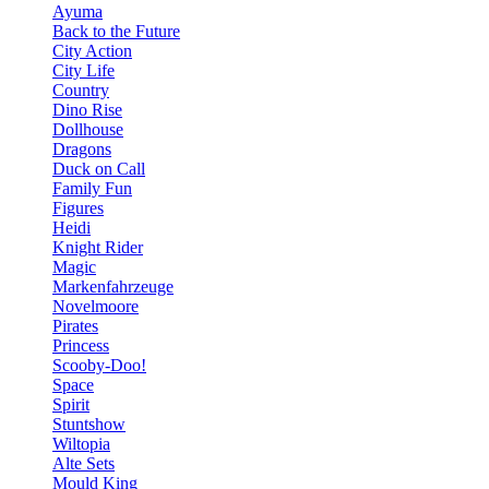
Ayuma
Back to the Future
City Action
City Life
Country
Dino Rise
Dollhouse
Dragons
Duck on Call
Family Fun
Figures
Heidi
Knight Rider
Magic
Markenfahrzeuge
Novelmoore
Pirates
Princess
Scooby-Doo!
Space
Spirit
Stuntshow
Wiltopia
Alte Sets
Mould King