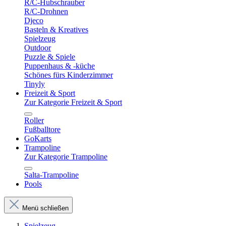
R/C-Hubschrauber
R/C-Drohnen
Djeco
Basteln & Kreatives
Spielzeug
Outdoor
Puzzle & Spiele
Puppenhaus & -küche
Schönes fürs Kinderzimmer
Tinyly
Freizeit & Sport
Zur Kategorie Freizeit & Sport
Roller
Fußballtore
GoKarts
Trampoline
Zur Kategorie Trampoline
Salta-Trampoline
Pools
Menü schließen
Spielzeug