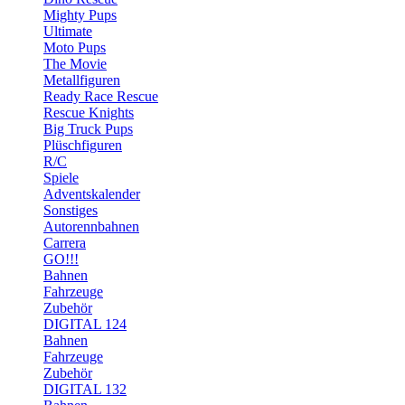
Mighty Pups
Ultimate
Moto Pups
The Movie
Metallfiguren
Ready Race Rescue
Rescue Knights
Big Truck Pups
Plüschfiguren
R/C
Spiele
Adventskalender
Sonstiges
Autorennbahnen
Carrera
GO!!!
Bahnen
Fahrzeuge
Zubehör
DIGITAL 124
Bahnen
Fahrzeuge
Zubehör
DIGITAL 132