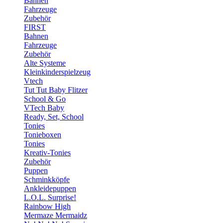
Bahnen
Fahrzeuge
Zubehör
FIRST
Bahnen
Fahrzeuge
Zubehör
Alte Systeme
Kleinkinderspielzeug
Vtech
Tut Tut Baby Flitzer
School & Go
VTech Baby
Ready, Set, School
Tonies
Tonieboxen
Tonies
Kreativ-Tonies
Zubehör
Puppen
Schminkköpfe
Ankleidepuppen
L.O.L. Surprise!
Rainbow High
Mermaze Mermaidz