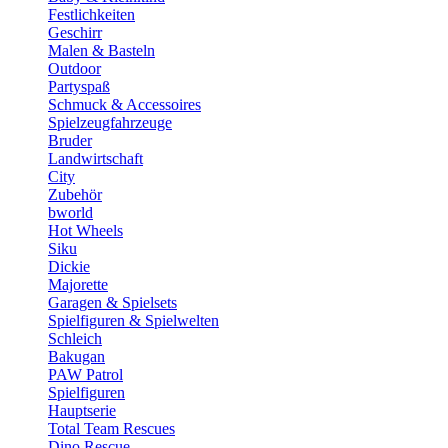
Festlichkeiten
Geschirr
Malen & Basteln
Outdoor
Partyspaß
Schmuck & Accessoires
Spielzeugfahrzeuge
Bruder
Landwirtschaft
City
Zubehör
bworld
Hot Wheels
Siku
Dickie
Majorette
Garagen & Spielsets
Spielfiguren & Spielwelten
Schleich
Bakugan
PAW Patrol
Spielfiguren
Hauptserie
Total Team Rescues
Dino Rescue