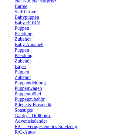
Na! Na! Na! Surprise
Barbie
Steffi Love
Babypuppen
Baby BORN
Puppen
Kleidung
Zubehör
Baby Annabell
Puppen
Kleidung
Zubehör
Bayer
Puppen
Zubehör
Puppenkleidung
Puppenwagen
Puppenmöbel
Puppenzubehör
Pflege & Kosmetik
Sonstiges
Gabby's Dollhouse
Adventskalender
R/C – Ferngesteuertes Spielzeug
R/C-Autos