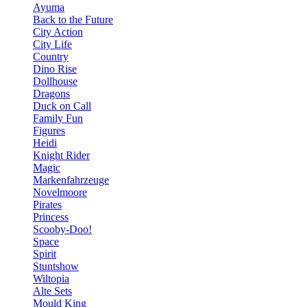
Ayuma
Back to the Future
City Action
City Life
Country
Dino Rise
Dollhouse
Dragons
Duck on Call
Family Fun
Figures
Heidi
Knight Rider
Magic
Markenfahrzeuge
Novelmoore
Pirates
Princess
Scooby-Doo!
Space
Spirit
Stuntshow
Wiltopia
Alte Sets
Mould King