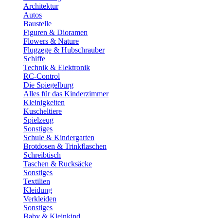
Architektur
Autos
Baustelle
Figuren & Dioramen
Flowers & Nature
Flugzege & Hubschrauber
Schiffe
Technik & Elektronik
RC-Control
Die Spiegelburg
Alles für das Kinderzimmer
Kleinigkeiten
Kuscheltiere
Spielzeug
Sonstiges
Schule & Kindergarten
Brotdosen & Trinkflaschen
Schreibtisch
Taschen & Rucksäcke
Sonstiges
Textilien
Kleidung
Verkleiden
Sonstiges
Baby & Kleinkind