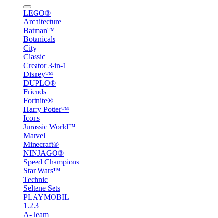
LEGO®
Architecture
Batman™
Botanicals
City
Classic
Creator 3-in-1
Disney™
DUPLO®
Friends
Fortnite®
Harry Potter™
Icons
Jurassic World™
Marvel
Minecraft®
NINJAGO®
Speed Champions
Star Wars™
Technic
Seltene Sets
PLAYMOBIL
1.2.3
A-Team