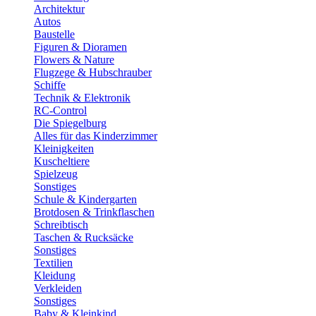
Architektur
Autos
Baustelle
Figuren & Dioramen
Flowers & Nature
Flugzege & Hubschrauber
Schiffe
Technik & Elektronik
RC-Control
Die Spiegelburg
Alles für das Kinderzimmer
Kleinigkeiten
Kuscheltiere
Spielzeug
Sonstiges
Schule & Kindergarten
Brotdosen & Trinkflaschen
Schreibtisch
Taschen & Rucksäcke
Sonstiges
Textilien
Kleidung
Verkleiden
Sonstiges
Baby & Kleinkind