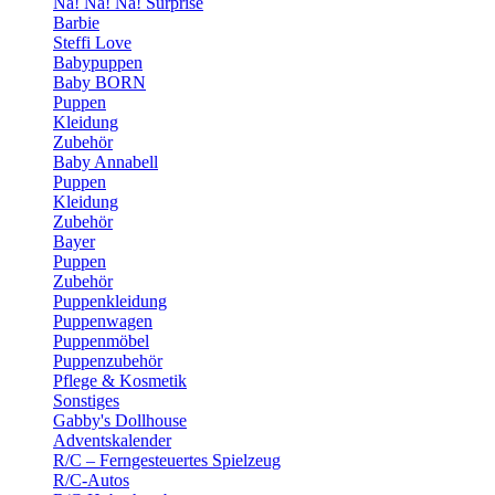
Na! Na! Na! Surprise
Barbie
Steffi Love
Babypuppen
Baby BORN
Puppen
Kleidung
Zubehör
Baby Annabell
Puppen
Kleidung
Zubehör
Bayer
Puppen
Zubehör
Puppenkleidung
Puppenwagen
Puppenmöbel
Puppenzubehör
Pflege & Kosmetik
Sonstiges
Gabby's Dollhouse
Adventskalender
R/C – Ferngesteuertes Spielzeug
R/C-Autos