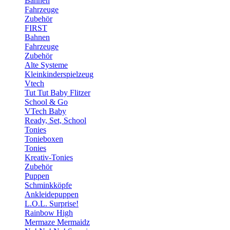
Bahnen
Fahrzeuge
Zubehör
FIRST
Bahnen
Fahrzeuge
Zubehör
Alte Systeme
Kleinkinderspielzeug
Vtech
Tut Tut Baby Flitzer
School & Go
VTech Baby
Ready, Set, School
Tonies
Tonieboxen
Tonies
Kreativ-Tonies
Zubehör
Puppen
Schminkköpfe
Ankleidepuppen
L.O.L. Surprise!
Rainbow High
Mermaze Mermaidz