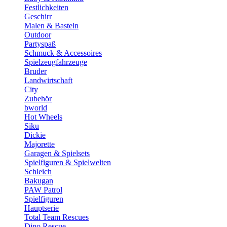
Festlichkeiten
Geschirr
Malen & Basteln
Outdoor
Partyspaß
Schmuck & Accessoires
Spielzeugfahrzeuge
Bruder
Landwirtschaft
City
Zubehör
bworld
Hot Wheels
Siku
Dickie
Majorette
Garagen & Spielsets
Spielfiguren & Spielwelten
Schleich
Bakugan
PAW Patrol
Spielfiguren
Hauptserie
Total Team Rescues
Dino Rescue