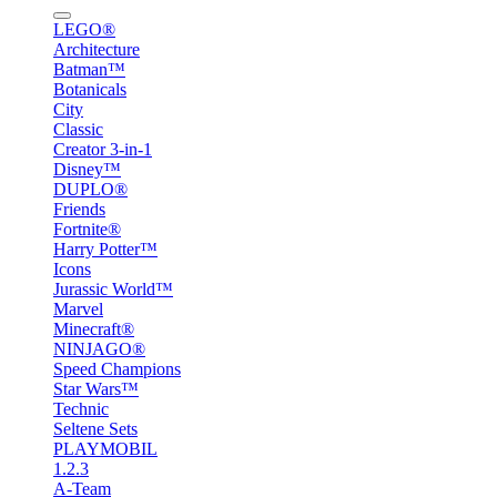
LEGO®
Architecture
Batman™
Botanicals
City
Classic
Creator 3-in-1
Disney™
DUPLO®
Friends
Fortnite®
Harry Potter™
Icons
Jurassic World™
Marvel
Minecraft®
NINJAGO®
Speed Champions
Star Wars™
Technic
Seltene Sets
PLAYMOBIL
1.2.3
A-Team