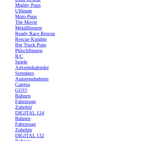
Mighty Pups
Ultimate
Moto Pups
The Movie
Metallfiguren
Ready Race Rescue
Rescue Knights
Big Truck Pups
Plüschfiguren
R/C
Spiele
Adventskalender
Sonstiges
Autorennbahnen
Carrera
GO!!!
Bahnen
Fahrzeuge
Zubehör
DIGITAL 124
Bahnen
Fahrzeuge
Zubehör
DIGITAL 132