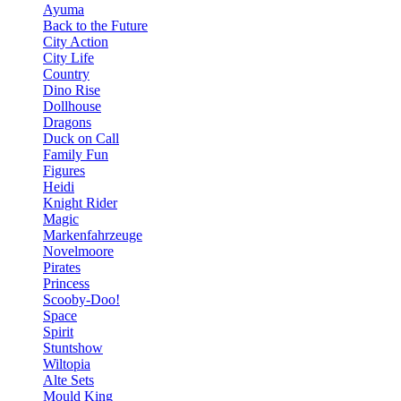
Ayuma
Back to the Future
City Action
City Life
Country
Dino Rise
Dollhouse
Dragons
Duck on Call
Family Fun
Figures
Heidi
Knight Rider
Magic
Markenfahrzeuge
Novelmoore
Pirates
Princess
Scooby-Doo!
Space
Spirit
Stuntshow
Wiltopia
Alte Sets
Mould King