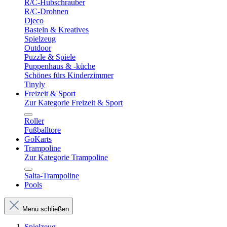
R/C-Hubschrauber
R/C-Drohnen
Djeco
Basteln & Kreatives
Spielzeug
Outdoor
Puzzle & Spiele
Puppenhaus & -küche
Schönes fürs Kinderzimmer
Tinyly
Freizeit & Sport
Zur Kategorie Freizeit & Sport
Roller
Fußballtore
GoKarts
Trampoline
Zur Kategorie Trampoline
Salta-Trampoline
Pools
Menü schließen
Spielzeug