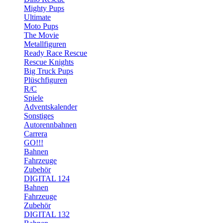
Mighty Pups
Ultimate
Moto Pups
The Movie
Metallfiguren
Ready Race Rescue
Rescue Knights
Big Truck Pups
Plüschfiguren
R/C
Spiele
Adventskalender
Sonstiges
Autorennbahnen
Carrera
GO!!!
Bahnen
Fahrzeuge
Zubehör
DIGITAL 124
Bahnen
Fahrzeuge
Zubehör
DIGITAL 132