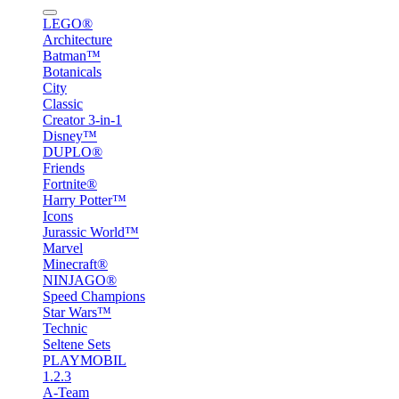
LEGO®
Architecture
Batman™
Botanicals
City
Classic
Creator 3-in-1
Disney™
DUPLO®
Friends
Fortnite®
Harry Potter™
Icons
Jurassic World™
Marvel
Minecraft®
NINJAGO®
Speed Champions
Star Wars™
Technic
Seltene Sets
PLAYMOBIL
1.2.3
A-Team