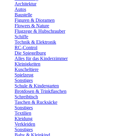
Architektur
Autos
Baustelle
Figuren & Dioramen
Flowers & Nature
Flugzege & Hubschrauber
Schiffe
Technik & Elektronik
RC-Control
Die Spiegelburg
Alles für das Kinderzimmer
Kleinigkeiten
Kuscheltiere
Spielzeug
Sonstiges
Schule & Kindergarten
Brotdosen & Trinkflaschen
Schreibtisch
Taschen & Rucksäcke
Sonstiges
Textilien
Kleidung
Verkleiden
Sonstiges
Baby & Kleinkind