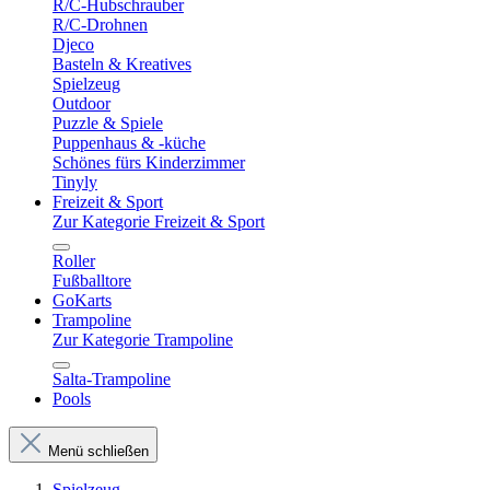
R/C-Hubschrauber
R/C-Drohnen
Djeco
Basteln & Kreatives
Spielzeug
Outdoor
Puzzle & Spiele
Puppenhaus & -küche
Schönes fürs Kinderzimmer
Tinyly
Freizeit & Sport
Zur Kategorie Freizeit & Sport
Roller
Fußballtore
GoKarts
Trampoline
Zur Kategorie Trampoline
Salta-Trampoline
Pools
Menü schließen
Spielzeug