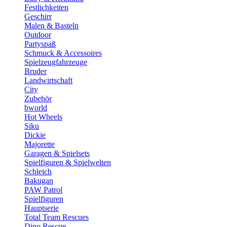
Festlichkeiten
Geschirr
Malen & Basteln
Outdoor
Partyspaß
Schmuck & Accessoires
Spielzeugfahrzeuge
Bruder
Landwirtschaft
City
Zubehör
bworld
Hot Wheels
Siku
Dickie
Majorette
Garagen & Spielsets
Spielfiguren & Spielwelten
Schleich
Bakugan
PAW Patrol
Spielfiguren
Hauptserie
Total Team Rescues
Dino Rescue