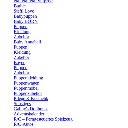
Na! Na! Na! Surprise
Barbie
Steffi Love
Babypuppen
Baby BORN
Puppen
Kleidung
Zubehör
Baby Annabell
Puppen
Kleidung
Zubehör
Bayer
Puppen
Zubehör
Puppenkleidung
Puppenwagen
Puppenmöbel
Puppenzubehör
Pflege & Kosmetik
Sonstiges
Gabby's Dollhouse
Adventskalender
R/C – Ferngesteuertes Spielzeug
R/C-Autos