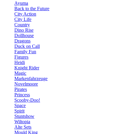
Ayuma
Back to the Future
City Action
City Life
Country
Dino Rise
Dollhouse
Dragons
Duck on Call
Family Fun
Figures
Heidi
Knight Rider
Magic
Markenfahrzeuge
Novelmoore
Pirates
Princess
Scooby-Doo!
Space
Spirit
Stuntshow
Wiltopia
Alte Sets
Mould King