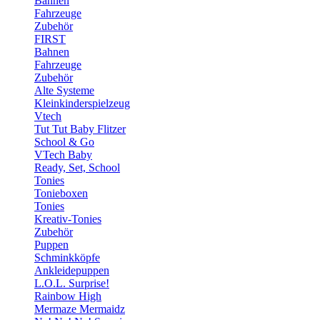
Bahnen
Fahrzeuge
Zubehör
FIRST
Bahnen
Fahrzeuge
Zubehör
Alte Systeme
Kleinkinderspielzeug
Vtech
Tut Tut Baby Flitzer
School & Go
VTech Baby
Ready, Set, School
Tonies
Tonieboxen
Tonies
Kreativ-Tonies
Zubehör
Puppen
Schminkköpfe
Ankleidepuppen
L.O.L. Surprise!
Rainbow High
Mermaze Mermaidz