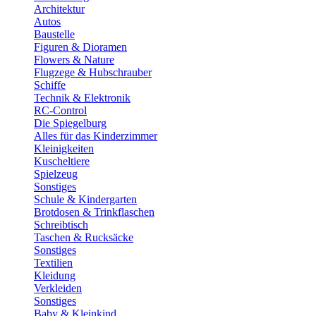
Architektur
Autos
Baustelle
Figuren & Dioramen
Flowers & Nature
Flugzege & Hubschrauber
Schiffe
Technik & Elektronik
RC-Control
Die Spiegelburg
Alles für das Kinderzimmer
Kleinigkeiten
Kuscheltiere
Spielzeug
Sonstiges
Schule & Kindergarten
Brotdosen & Trinkflaschen
Schreibtisch
Taschen & Rucksäcke
Sonstiges
Textilien
Kleidung
Verkleiden
Sonstiges
Baby & Kleinkind