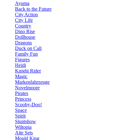
Ayuma
Back to the Future
City Action
City Life
Country
Dino Rise
Dollhouse
Dragons
Duck on Call
Family Fun
Figures
Heidi
Knight Rider
Magic
Markenfahrzeuge
Novelmoore
Pirates
Princess
Scooby-Doo!
Space
Spirit
Stuntshow
Wiltopia
Alte Sets
Mould King