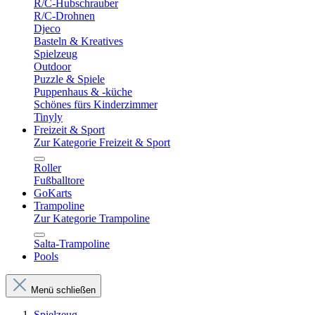
R/C-Hubschrauber
R/C-Drohnen
Djeco
Basteln & Kreatives
Spielzeug
Outdoor
Puzzle & Spiele
Puppenhaus & -küche
Schönes fürs Kinderzimmer
Tinyly
Freizeit & Sport
Zur Kategorie Freizeit & Sport
Roller
Fußballtore
GoKarts
Trampoline
Zur Kategorie Trampoline
Salta-Trampoline
Pools
Menü schließen
Spielzeug