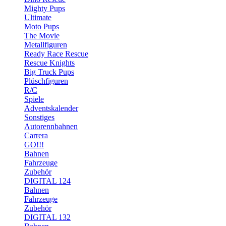
Mighty Pups
Ultimate
Moto Pups
The Movie
Metallfiguren
Ready Race Rescue
Rescue Knights
Big Truck Pups
Plüschfiguren
R/C
Spiele
Adventskalender
Sonstiges
Autorennbahnen
Carrera
GO!!!
Bahnen
Fahrzeuge
Zubehör
DIGITAL 124
Bahnen
Fahrzeuge
Zubehör
DIGITAL 132