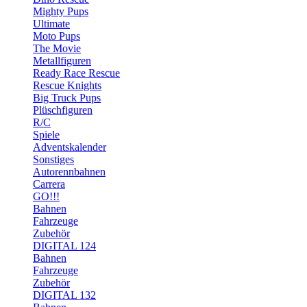
Mighty Pups
Ultimate
Moto Pups
The Movie
Metallfiguren
Ready Race Rescue
Rescue Knights
Big Truck Pups
Plüschfiguren
R/C
Spiele
Adventskalender
Sonstiges
Autorennbahnen
Carrera
GO!!!
Bahnen
Fahrzeuge
Zubehör
DIGITAL 124
Bahnen
Fahrzeuge
Zubehör
DIGITAL 132