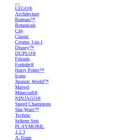
LEGO®
Architecture
Batman™
Botanicals
City
Classic
Creator 3-in-1
Disney™
DUPLO®
Friends
Fortnite®
Harry Potter™
Icons
Jurassic World™
Marvel
Minecraft®
NINJAGO®
Speed Champions
Star Wars™
Technic
Seltene Sets
PLAYMOBIL
1.2.3
A-Team