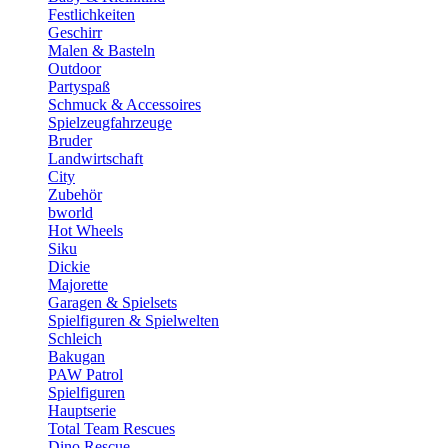
Festlichkeiten
Geschirr
Malen & Basteln
Outdoor
Partyspaß
Schmuck & Accessoires
Spielzeugfahrzeuge
Bruder
Landwirtschaft
City
Zubehör
bworld
Hot Wheels
Siku
Dickie
Majorette
Garagen & Spielsets
Spielfiguren & Spielwelten
Schleich
Bakugan
PAW Patrol
Spielfiguren
Hauptserie
Total Team Rescues
Dino Rescue