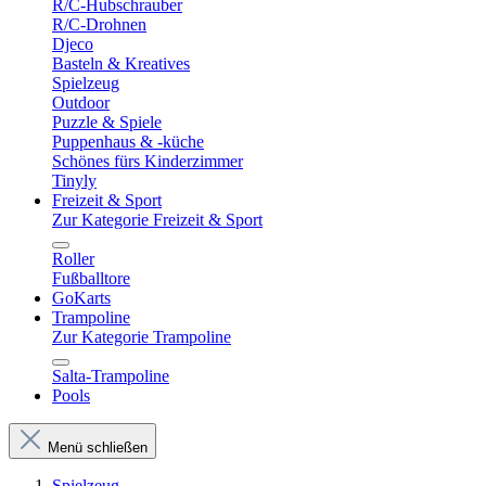
R/C-Hubschrauber
R/C-Drohnen
Djeco
Basteln & Kreatives
Spielzeug
Outdoor
Puzzle & Spiele
Puppenhaus & -küche
Schönes fürs Kinderzimmer
Tinyly
Freizeit & Sport
Zur Kategorie Freizeit & Sport
Roller
Fußballtore
GoKarts
Trampoline
Zur Kategorie Trampoline
Salta-Trampoline
Pools
Menü schließen
Spielzeug