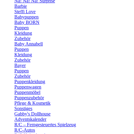
Na! Na! Na! Surprise
Barbie
Steffi Love
Babypuppen
Baby BORN
Puppen
Kleidung
Zubehör
Baby Annabell
Puppen
Kleidung
Zubehör
Bayer
Puppen
Zubehör
Puppenkleidung
Puppenwagen
Puppenmöbel
Puppenzubehör
Pflege & Kosmetik
Sonstiges
Gabby's Dollhouse
Adventskalender
R/C – Ferngesteuertes Spielzeug
R/C-Autos