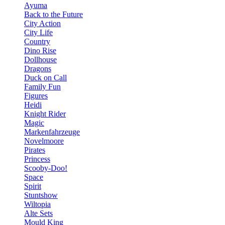
Ayuma
Back to the Future
City Action
City Life
Country
Dino Rise
Dollhouse
Dragons
Duck on Call
Family Fun
Figures
Heidi
Knight Rider
Magic
Markenfahrzeuge
Novelmoore
Pirates
Princess
Scooby-Doo!
Space
Spirit
Stuntshow
Wiltopia
Alte Sets
Mould King