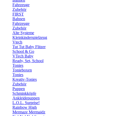
Bahnen
Fahrzeuge
Zubehör
FIRST
Bahnen
Fahrzeuge
Zubehör
Alte Systeme
Kleinkinderspielzeug
Vtech
Tut Tut Baby Flitzer
School & Go
VTech Baby
Ready, Set, School
Tonies
Tonieboxen
Tonies
Kreativ-Tonies
Zubehör
Puppen
Schminkköpfe
Ankleidepuppen
L.O.L. Surprise!
Rainbow High
Mermaze Mermaidz