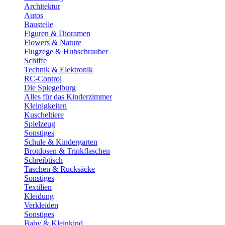
Architektur
Autos
Baustelle
Figuren & Dioramen
Flowers & Nature
Flugzege & Hubschrauber
Schiffe
Technik & Elektronik
RC-Control
Die Spiegelburg
Alles für das Kinderzimmer
Kleinigkeiten
Kuscheltiere
Spielzeug
Sonstiges
Schule & Kindergarten
Brotdosen & Trinkflaschen
Schreibtisch
Taschen & Rucksäcke
Sonstiges
Textilien
Kleidung
Verkleiden
Sonstiges
Baby & Kleinkind