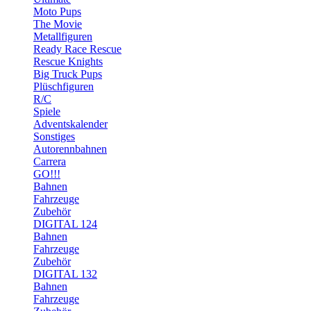
Moto Pups
The Movie
Metallfiguren
Ready Race Rescue
Rescue Knights
Big Truck Pups
Plüschfiguren
R/C
Spiele
Adventskalender
Sonstiges
Autorennbahnen
Carrera
GO!!!
Bahnen
Fahrzeuge
Zubehör
DIGITAL 124
Bahnen
Fahrzeuge
Zubehör
DIGITAL 132
Bahnen
Fahrzeuge