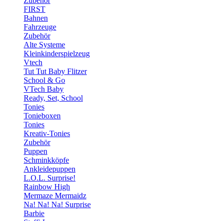
Zubehör
FIRST
Bahnen
Fahrzeuge
Zubehör
Alte Systeme
Kleinkinderspielzeug
Vtech
Tut Tut Baby Flitzer
School & Go
VTech Baby
Ready, Set, School
Tonies
Tonieboxen
Tonies
Kreativ-Tonies
Zubehör
Puppen
Schminkköpfe
Ankleidepuppen
L.O.L. Surprise!
Rainbow High
Mermaze Mermaidz
Na! Na! Na! Surprise
Barbie