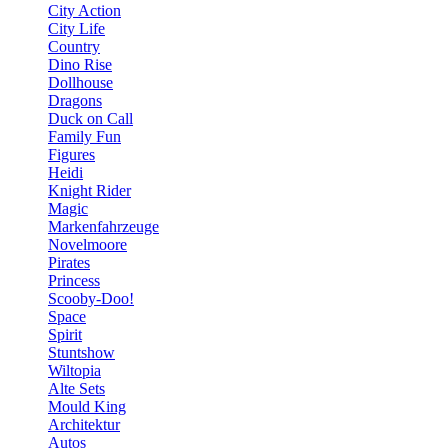
City Action
City Life
Country
Dino Rise
Dollhouse
Dragons
Duck on Call
Family Fun
Figures
Heidi
Knight Rider
Magic
Markenfahrzeuge
Novelmoore
Pirates
Princess
Scooby-Doo!
Space
Spirit
Stuntshow
Wiltopia
Alte Sets
Mould King
Architektur
Autos