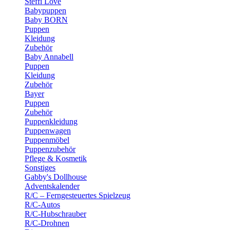
Steffi Love
Babypuppen
Baby BORN
Puppen
Kleidung
Zubehör
Baby Annabell
Puppen
Kleidung
Zubehör
Bayer
Puppen
Zubehör
Puppenkleidung
Puppenwagen
Puppenmöbel
Puppenzubehör
Pflege & Kosmetik
Sonstiges
Gabby's Dollhouse
Adventskalender
R/C – Ferngesteuertes Spielzeug
R/C-Autos
R/C-Hubschrauber
R/C-Drohnen