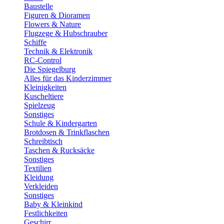
Baustelle
Figuren & Dioramen
Flowers & Nature
Flugzege & Hubschrauber
Schiffe
Technik & Elektronik
RC-Control
Die Spiegelburg
Alles für das Kinderzimmer
Kleinigkeiten
Kuscheltiere
Spielzeug
Sonstiges
Schule & Kindergarten
Brotdosen & Trinkflaschen
Schreibtisch
Taschen & Rucksäcke
Sonstiges
Textilien
Kleidung
Verkleiden
Sonstiges
Baby & Kleinkind
Festlichkeiten
Geschirr