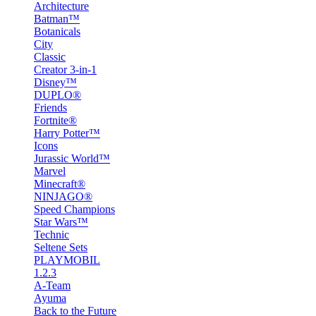
Architecture
Batman™
Botanicals
City
Classic
Creator 3-in-1
Disney™
DUPLO®
Friends
Fortnite®
Harry Potter™
Icons
Jurassic World™
Marvel
Minecraft®
NINJAGO®
Speed Champions
Star Wars™
Technic
Seltene Sets
PLAYMOBIL
1.2.3
A-Team
Ayuma
Back to the Future