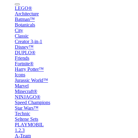
LEGO®
Architecture
Batman™
Botanicals
City
Classic
Creator 3-in-1
Disney™
DUPLO®
Friends
Fortnite®
Harry Potter™
Icons
Jurassic World™
Marvel
Minecraft®
NINJAGO®
Speed Champions
Star Wars™
Technic
Seltene Sets
PLAYMOBIL
1.2.3
A-Team