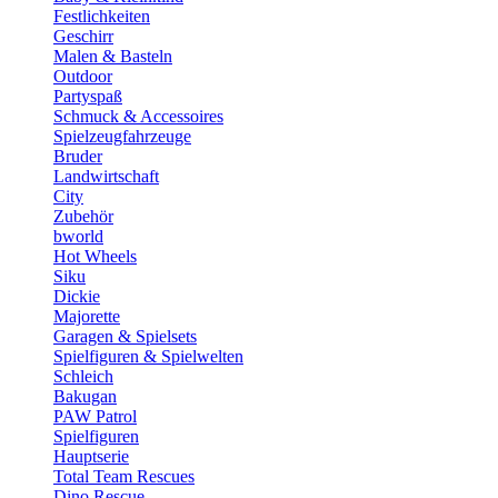
Festlichkeiten
Geschirr
Malen & Basteln
Outdoor
Partyspaß
Schmuck & Accessoires
Spielzeugfahrzeuge
Bruder
Landwirtschaft
City
Zubehör
bworld
Hot Wheels
Siku
Dickie
Majorette
Garagen & Spielsets
Spielfiguren & Spielwelten
Schleich
Bakugan
PAW Patrol
Spielfiguren
Hauptserie
Total Team Rescues
Dino Rescue