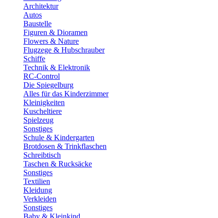
Architektur
Autos
Baustelle
Figuren & Dioramen
Flowers & Nature
Flugzege & Hubschrauber
Schiffe
Technik & Elektronik
RC-Control
Die Spiegelburg
Alles für das Kinderzimmer
Kleinigkeiten
Kuscheltiere
Spielzeug
Sonstiges
Schule & Kindergarten
Brotdosen & Trinkflaschen
Schreibtisch
Taschen & Rucksäcke
Sonstiges
Textilien
Kleidung
Verkleiden
Sonstiges
Baby & Kleinkind