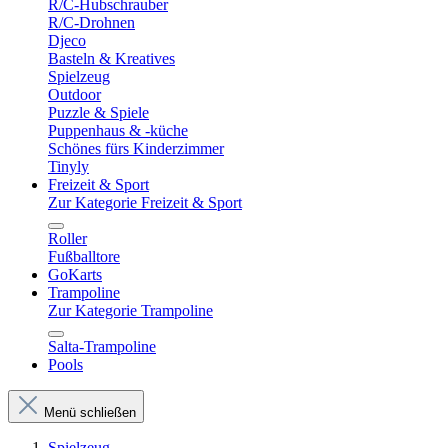
R/C-Hubschrauber
R/C-Drohnen
Djeco
Basteln & Kreatives
Spielzeug
Outdoor
Puzzle & Spiele
Puppenhaus & -küche
Schönes fürs Kinderzimmer
Tinyly
Freizeit & Sport
Zur Kategorie Freizeit & Sport
Roller
Fußballtore
GoKarts
Trampoline
Zur Kategorie Trampoline
Salta-Trampoline
Pools
Menü schließen
Spielzeug