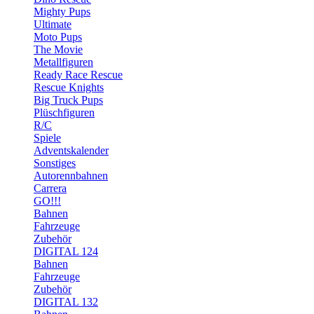
Mighty Pups
Ultimate
Moto Pups
The Movie
Metallfiguren
Ready Race Rescue
Rescue Knights
Big Truck Pups
Plüschfiguren
R/C
Spiele
Adventskalender
Sonstiges
Autorennbahnen
Carrera
GO!!!
Bahnen
Fahrzeuge
Zubehör
DIGITAL 124
Bahnen
Fahrzeuge
Zubehör
DIGITAL 132