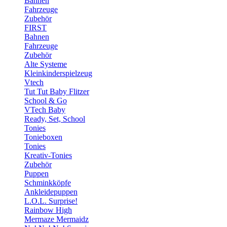
Bahnen
Fahrzeuge
Zubehör
FIRST
Bahnen
Fahrzeuge
Zubehör
Alte Systeme
Kleinkinderspielzeug
Vtech
Tut Tut Baby Flitzer
School & Go
VTech Baby
Ready, Set, School
Tonies
Tonieboxen
Tonies
Kreativ-Tonies
Zubehör
Puppen
Schminkköpfe
Ankleidepuppen
L.O.L. Surprise!
Rainbow High
Mermaze Mermaidz