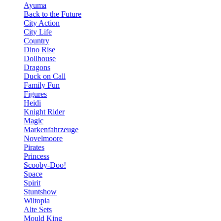
Ayuma
Back to the Future
City Action
City Life
Country
Dino Rise
Dollhouse
Dragons
Duck on Call
Family Fun
Figures
Heidi
Knight Rider
Magic
Markenfahrzeuge
Novelmoore
Pirates
Princess
Scooby-Doo!
Space
Spirit
Stuntshow
Wiltopia
Alte Sets
Mould King