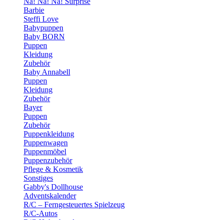
Na! Na! Na! Surprise
Barbie
Steffi Love
Babypuppen
Baby BORN
Puppen
Kleidung
Zubehör
Baby Annabell
Puppen
Kleidung
Zubehör
Bayer
Puppen
Zubehör
Puppenkleidung
Puppenwagen
Puppenmöbel
Puppenzubehör
Pflege & Kosmetik
Sonstiges
Gabby's Dollhouse
Adventskalender
R/C – Ferngesteuertes Spielzeug
R/C-Autos