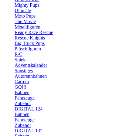
Mighty Pups
Ultimate
Moto Pups
The Movie
Metallfiguren
Ready Race Rescue
Rescue Knights
Big Truck Pups
Plüschfiguren
R/C
Spiele
Adventskalender
Sonstiges
Autorennbahnen
Carrera
GO!!!
Bahnen
Fahrzeuge
Zubehör
DIGITAL 124
Bahnen
Fahrzeuge
Zubehör
DIGITAL 132