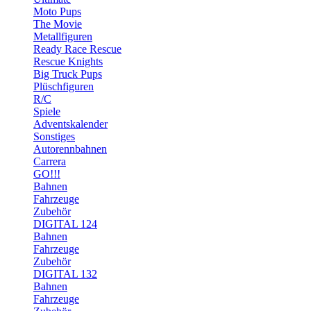
Moto Pups
The Movie
Metallfiguren
Ready Race Rescue
Rescue Knights
Big Truck Pups
Plüschfiguren
R/C
Spiele
Adventskalender
Sonstiges
Autorennbahnen
Carrera
GO!!!
Bahnen
Fahrzeuge
Zubehör
DIGITAL 124
Bahnen
Fahrzeuge
Zubehör
DIGITAL 132
Bahnen
Fahrzeuge