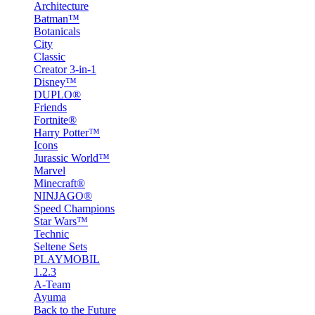
Architecture
Batman™
Botanicals
City
Classic
Creator 3-in-1
Disney™
DUPLO®
Friends
Fortnite®
Harry Potter™
Icons
Jurassic World™
Marvel
Minecraft®
NINJAGO®
Speed Champions
Star Wars™
Technic
Seltene Sets
PLAYMOBIL
1.2.3
A-Team
Ayuma
Back to the Future