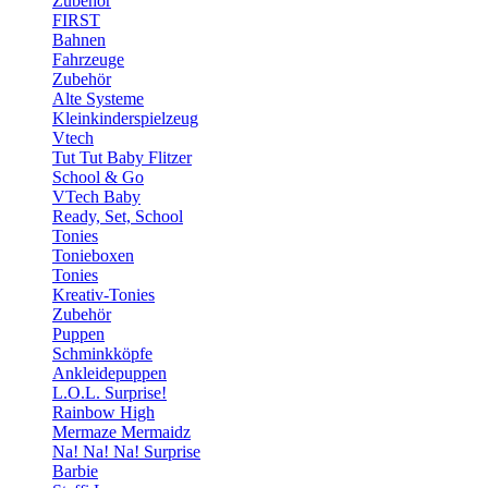
Zubehör
FIRST
Bahnen
Fahrzeuge
Zubehör
Alte Systeme
Kleinkinderspielzeug
Vtech
Tut Tut Baby Flitzer
School & Go
VTech Baby
Ready, Set, School
Tonies
Tonieboxen
Tonies
Kreativ-Tonies
Zubehör
Puppen
Schminkköpfe
Ankleidepuppen
L.O.L. Surprise!
Rainbow High
Mermaze Mermaidz
Na! Na! Na! Surprise
Barbie