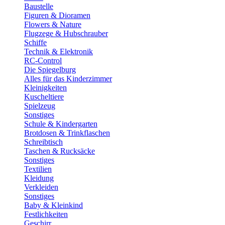
Baustelle
Figuren & Dioramen
Flowers & Nature
Flugzege & Hubschrauber
Schiffe
Technik & Elektronik
RC-Control
Die Spiegelburg
Alles für das Kinderzimmer
Kleinigkeiten
Kuscheltiere
Spielzeug
Sonstiges
Schule & Kindergarten
Brotdosen & Trinkflaschen
Schreibtisch
Taschen & Rucksäcke
Sonstiges
Textilien
Kleidung
Verkleiden
Sonstiges
Baby & Kleinkind
Festlichkeiten
Geschirr