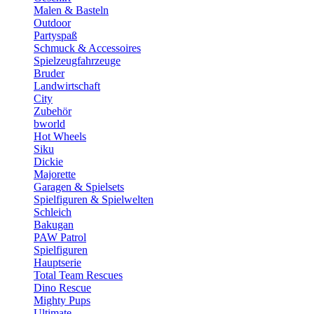
Malen & Basteln
Outdoor
Partyspaß
Schmuck & Accessoires
Spielzeugfahrzeuge
Bruder
Landwirtschaft
City
Zubehör
bworld
Hot Wheels
Siku
Dickie
Majorette
Garagen & Spielsets
Spielfiguren & Spielwelten
Schleich
Bakugan
PAW Patrol
Spielfiguren
Hauptserie
Total Team Rescues
Dino Rescue
Mighty Pups
Ultimate