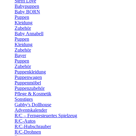
Steffi Love
Babypuppen
Baby BORN
Puppen
Kleidung
Zubehör
Baby Annabell
Puppen
Kleidung
Zubehör
Bayer
Puppen
Zubehör
Puppenkleidung
Puppenwagen
Puppenmöbel
Puppenzubehör
Pflege & Kosmetik
Sonstiges
Gabby's Dollhouse
Adventskalender
R/C – Ferngesteuertes Spielzeug
R/C-Autos
R/C-Hubschrauber
R/C-Drohnen