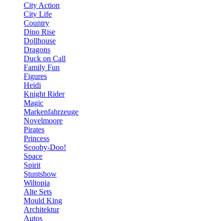
City Action
City Life
Country
Dino Rise
Dollhouse
Dragons
Duck on Call
Family Fun
Figures
Heidi
Knight Rider
Magic
Markenfahrzeuge
Novelmoore
Pirates
Princess
Scooby-Doo!
Space
Spirit
Stuntshow
Wiltopia
Alte Sets
Mould King
Architektur
Autos