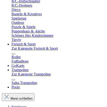
R/C-Hubschrauber
R/C-Drohnen
Djeco
Basteln & Kreatives
Spielzeug
Outdoor
Puzzle & Spiele
Puppenhaus & -küche
Schönes fürs Kinderzimmer
Tinyly
Freizeit & Sport
Zur Kategorie Freizeit & Sport
Roller
Fußballtore
GoKarts
Trampoline
Zur Kategorie Trampoline
Salta-Trampoline
Pools
Menü schließen
Spielzeug