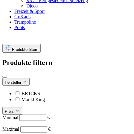
R/C – Ferngesteuertes Spielzeug
Djeco
Freizeit & Sport
GoKarts
Trampoline
Pools
Produkte filtern
Produkte filtern
Hersteller
BR1CKS
Mould King
Preis
Minimal
€
–
Maximal
€