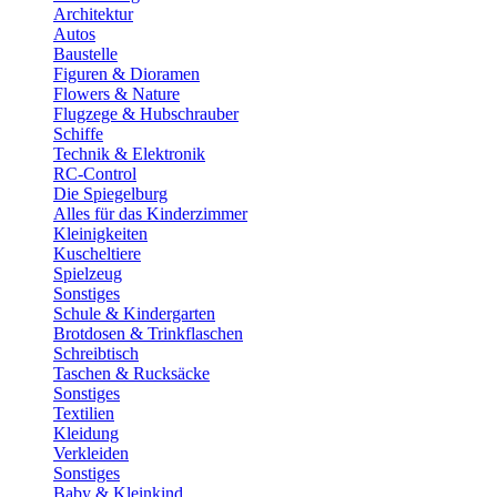
Architektur
Autos
Baustelle
Figuren & Dioramen
Flowers & Nature
Flugzege & Hubschrauber
Schiffe
Technik & Elektronik
RC-Control
Die Spiegelburg
Alles für das Kinderzimmer
Kleinigkeiten
Kuscheltiere
Spielzeug
Sonstiges
Schule & Kindergarten
Brotdosen & Trinkflaschen
Schreibtisch
Taschen & Rucksäcke
Sonstiges
Textilien
Kleidung
Verkleiden
Sonstiges
Baby & Kleinkind