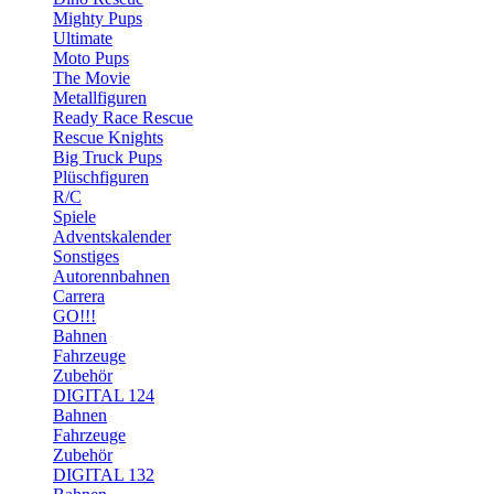
Mighty Pups
Ultimate
Moto Pups
The Movie
Metallfiguren
Ready Race Rescue
Rescue Knights
Big Truck Pups
Plüschfiguren
R/C
Spiele
Adventskalender
Sonstiges
Autorennbahnen
Carrera
GO!!!
Bahnen
Fahrzeuge
Zubehör
DIGITAL 124
Bahnen
Fahrzeuge
Zubehör
DIGITAL 132