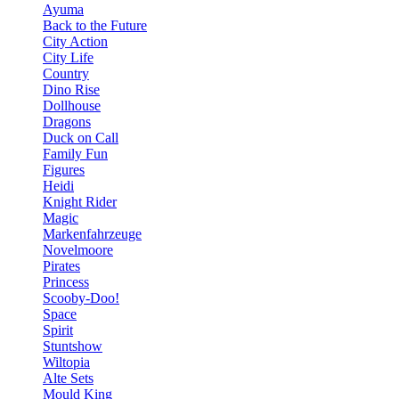
Ayuma
Back to the Future
City Action
City Life
Country
Dino Rise
Dollhouse
Dragons
Duck on Call
Family Fun
Figures
Heidi
Knight Rider
Magic
Markenfahrzeuge
Novelmoore
Pirates
Princess
Scooby-Doo!
Space
Spirit
Stuntshow
Wiltopia
Alte Sets
Mould King