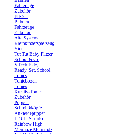
Bahnen
Fahrzeuge
Zubehör
FIRST
Bahnen
Fahrzeuge
Zubehör
Alte Systeme
Kleinkinderspielzeug
Vtech
Tut Tut Baby Flitzer
School & Go
VTech Baby
Ready, Set, School
Tonies
Tonieboxen
Tonies
Kreativ-Tonies
Zubehör
Puppen
Schminkköpfe
Ankleidepuppen
L.O.L. Surprise!
Rainbow High
Mermaze Mermaidz