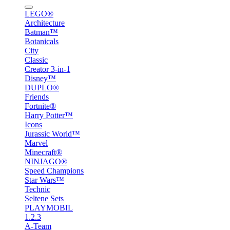
LEGO®
Architecture
Batman™
Botanicals
City
Classic
Creator 3-in-1
Disney™
DUPLO®
Friends
Fortnite®
Harry Potter™
Icons
Jurassic World™
Marvel
Minecraft®
NINJAGO®
Speed Champions
Star Wars™
Technic
Seltene Sets
PLAYMOBIL
1.2.3
A-Team