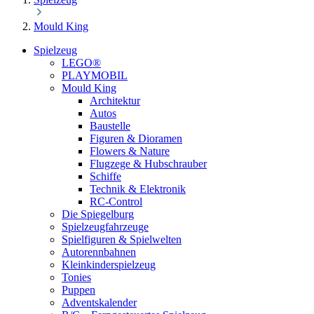
Mould King
Spielzeug
LEGO®
PLAYMOBIL
Mould King
Architektur
Autos
Baustelle
Figuren & Dioramen
Flowers & Nature
Flugzege & Hubschrauber
Schiffe
Technik & Elektronik
RC-Control
Die Spiegelburg
Spielzeugfahrzeuge
Spielfiguren & Spielwelten
Autorennbahnen
Kleinkinderspielzeug
Tonies
Puppen
Adventskalender