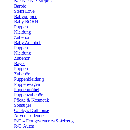
Na! Na! Na! Surprise
Barbie
Steffi Love
Babypuppen
Baby BORN
Puppen
Kleidung
Zubehör
Baby Annabell
Puppen
Kleidung
Zubehör
Bayer
Puppen
Zubehör
Puppenkleidung
Puppenwagen
Puppenmöbel
Puppenzubehör
Pflege & Kosmetik
Sonstiges
Gabby's Dollhouse
Adventskalender
R/C – Ferngesteuertes Spielzeug
R/C-Autos