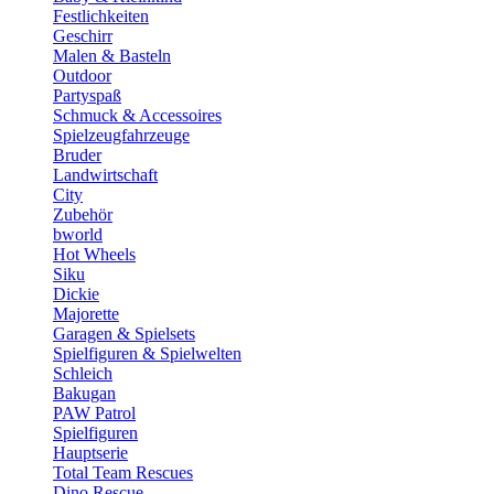
Festlichkeiten
Geschirr
Malen & Basteln
Outdoor
Partyspaß
Schmuck & Accessoires
Spielzeugfahrzeuge
Bruder
Landwirtschaft
City
Zubehör
bworld
Hot Wheels
Siku
Dickie
Majorette
Garagen & Spielsets
Spielfiguren & Spielwelten
Schleich
Bakugan
PAW Patrol
Spielfiguren
Hauptserie
Total Team Rescues
Dino Rescue