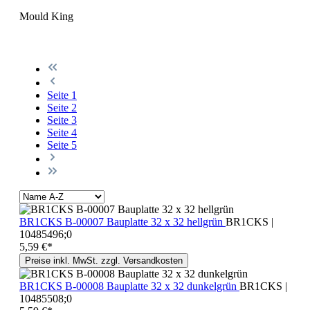
Mould King
Seite
1
Seite
2
Seite
3
Seite
4
Seite
5
BR1CKS B-00007 Bauplatte 32 x 32 hellgrün
BR1CKS |
10485496;0
5,59 €*
Preise inkl. MwSt. zzgl. Versandkosten
BR1CKS B-00008 Bauplatte 32 x 32 dunkelgrün
BR1CKS |
10485508;0