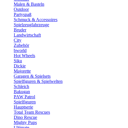
Malen & Basteln
Outdoor
Partyspaß
Schmuck & Accessoires
Spielzeugfahrzeuge
Bruder
Landwirtschaft
City
Zubehör
bworld
Hot Wheels
Siku
Dickie
Majorette
Garagen & Spielsets
Spielfiguren & Spielwelten
Schleich
Bakugan
PAW Patrol
Spielfiguren
Hauptserie
Total Team Rescues
Dino Rescue
Mighty Pups
Ultimate