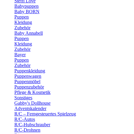
Steffi Love
Babypuppen
Baby BORN
Puppen
Kleidung
Zubehör
Baby Annabell
Puppen
Kleidung
Zubehör
Bayer
Puppen
Zubehör
Puppenkleidung
Puppenwagen
Puppenmöbel
Puppenzubehör
Pflege & Kosmetik
Sonstiges
Gabby's Dollhouse
Adventskalender
R/C – Ferngesteuertes Spielzeug
R/C-Autos
R/C-Hubschrauber
R/C-Drohnen