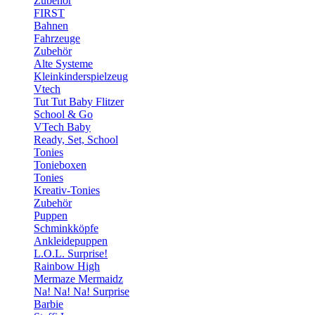
Zubehör
FIRST
Bahnen
Fahrzeuge
Zubehör
Alte Systeme
Kleinkinderspielzeug
Vtech
Tut Tut Baby Flitzer
School & Go
VTech Baby
Ready, Set, School
Tonies
Tonieboxen
Tonies
Kreativ-Tonies
Zubehör
Puppen
Schminkköpfe
Ankleidepuppen
L.O.L. Surprise!
Rainbow High
Mermaze Mermaidz
Na! Na! Na! Surprise
Barbie