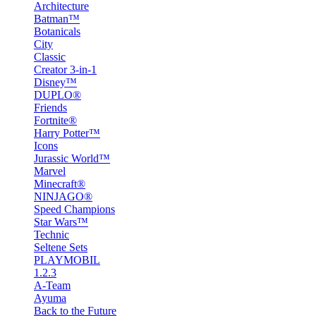
Architecture
Batman™
Botanicals
City
Classic
Creator 3-in-1
Disney™
DUPLO®
Friends
Fortnite®
Harry Potter™
Icons
Jurassic World™
Marvel
Minecraft®
NINJAGO®
Speed Champions
Star Wars™
Technic
Seltene Sets
PLAYMOBIL
1.2.3
A-Team
Ayuma
Back to the Future