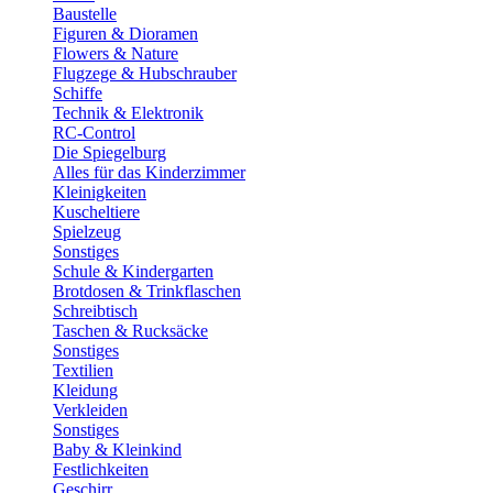
Baustelle
Figuren & Dioramen
Flowers & Nature
Flugzege & Hubschrauber
Schiffe
Technik & Elektronik
RC-Control
Die Spiegelburg
Alles für das Kinderzimmer
Kleinigkeiten
Kuscheltiere
Spielzeug
Sonstiges
Schule & Kindergarten
Brotdosen & Trinkflaschen
Schreibtisch
Taschen & Rucksäcke
Sonstiges
Textilien
Kleidung
Verkleiden
Sonstiges
Baby & Kleinkind
Festlichkeiten
Geschirr