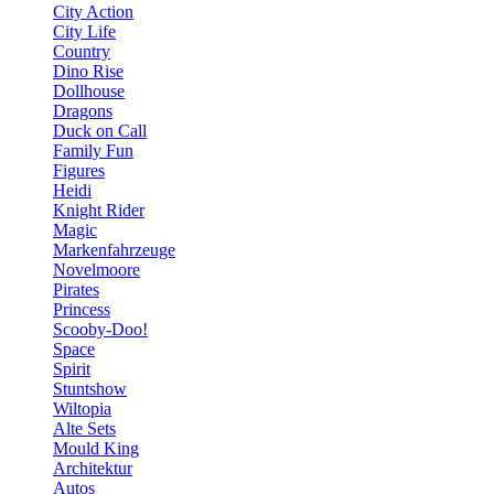
City Action
City Life
Country
Dino Rise
Dollhouse
Dragons
Duck on Call
Family Fun
Figures
Heidi
Knight Rider
Magic
Markenfahrzeuge
Novelmoore
Pirates
Princess
Scooby-Doo!
Space
Spirit
Stuntshow
Wiltopia
Alte Sets
Mould King
Architektur
Autos