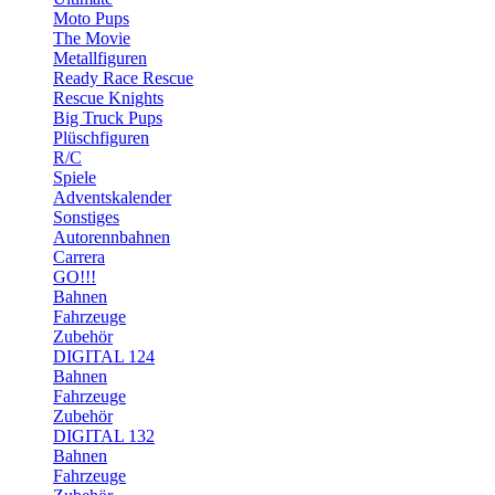
Moto Pups
The Movie
Metallfiguren
Ready Race Rescue
Rescue Knights
Big Truck Pups
Plüschfiguren
R/C
Spiele
Adventskalender
Sonstiges
Autorennbahnen
Carrera
GO!!!
Bahnen
Fahrzeuge
Zubehör
DIGITAL 124
Bahnen
Fahrzeuge
Zubehör
DIGITAL 132
Bahnen
Fahrzeuge