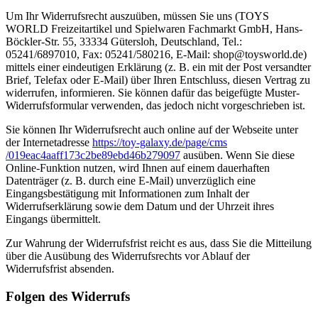
Um Ihr Widerrufsrecht auszuüben, müssen Sie uns (TOYS
WORLD Freizeitartikel und Spielwaren Fachmarkt GmbH, Hans-
Böckler-Str. 55, 33334 Gütersloh, Deutschland, Tel.:
05241/6897010, Fax: 05241/580216, E-Mail: shop@toysworld.de)
mittels einer eindeutigen Erklärung (z. B. ein mit der Post versandter
Brief, Telefax oder E-Mail) über Ihren Entschluss, diesen Vertrag zu
widerrufen, informieren. Sie können dafür das beigefügte Muster-
Widerrufsformular verwenden, das jedoch nicht vorgeschrieben ist.
Sie können Ihr Widerrufsrecht auch online auf der Webseite unter
der Internetadresse
https://toy-galaxy.de
/page
/cms
/019eac4aaff173c2be89ebd46b279097
ausüben. Wenn Sie diese
Online-Funktion nutzen, wird Ihnen auf einem dauerhaften
Datenträger (z. B. durch eine E-Mail) unverzüglich eine
Eingangsbestätigung mit Informationen zum Inhalt der
Widerrufserklärung sowie dem Datum und der Uhrzeit ihres
Eingangs übermittelt.
Zur Wahrung der Widerrufsfrist reicht es aus, dass Sie die Mitteilung
über die Ausübung des Widerrufsrechts vor Ablauf der
Widerrufsfrist absenden.
Folgen des Widerrufs