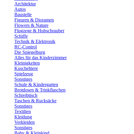
Architektur
Autos
Baustelle
Figuren & Dioramen
Flowers & Nature
Flugzege & Hubschrauber
Schiffe
Technik & Elektronik
RC-Control
Die Spiegelburg
Alles für das Kinderzimmer
Kleinigkeiten
Kuscheltiere
Spielzeug
Sonstiges
Schule & Kindergarten
Brotdosen & Trinkflaschen
Schreibtisch
Taschen & Rucksäcke
Sonstiges
Textilien
Kleidung
Verkleiden
Sonstiges
Baby & Kleinkind