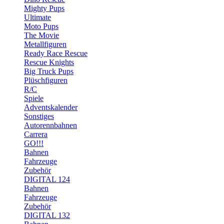
Mighty Pups
Ultimate
Moto Pups
The Movie
Metallfiguren
Ready Race Rescue
Rescue Knights
Big Truck Pups
Plüschfiguren
R/C
Spiele
Adventskalender
Sonstiges
Autorennbahnen
Carrera
GO!!!
Bahnen
Fahrzeuge
Zubehör
DIGITAL 124
Bahnen
Fahrzeuge
Zubehör
DIGITAL 132