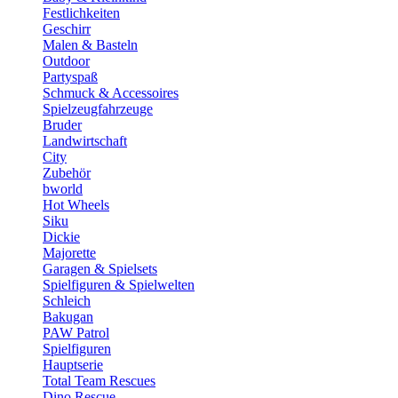
Festlichkeiten
Geschirr
Malen & Basteln
Outdoor
Partyspaß
Schmuck & Accessoires
Spielzeugfahrzeuge
Bruder
Landwirtschaft
City
Zubehör
bworld
Hot Wheels
Siku
Dickie
Majorette
Garagen & Spielsets
Spielfiguren & Spielwelten
Schleich
Bakugan
PAW Patrol
Spielfiguren
Hauptserie
Total Team Rescues
Dino Rescue