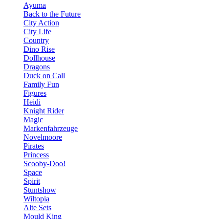
Ayuma
Back to the Future
City Action
City Life
Country
Dino Rise
Dollhouse
Dragons
Duck on Call
Family Fun
Figures
Heidi
Knight Rider
Magic
Markenfahrzeuge
Novelmoore
Pirates
Princess
Scooby-Doo!
Space
Spirit
Stuntshow
Wiltopia
Alte Sets
Mould King