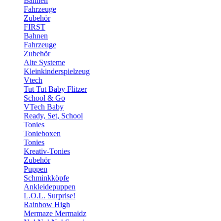
Bahnen
Fahrzeuge
Zubehör
FIRST
Bahnen
Fahrzeuge
Zubehör
Alte Systeme
Kleinkinderspielzeug
Vtech
Tut Tut Baby Flitzer
School & Go
VTech Baby
Ready, Set, School
Tonies
Tonieboxen
Tonies
Kreativ-Tonies
Zubehör
Puppen
Schminkköpfe
Ankleidepuppen
L.O.L. Surprise!
Rainbow High
Mermaze Mermaidz