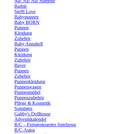
Na! Na! Na! Surprise
Barbie
Steffi Love
Babypuppen
Baby BORN
Puppen
Kleidung
Zubehör
Baby Annabell
Puppen
Kleidung
Zubehör
Bayer
Puppen
Zubehör
Puppenkleidung
Puppenwagen
Puppenmöbel
Puppenzubehör
Pflege & Kosmetik
Sonstiges
Gabby's Dollhouse
Adventskalender
R/C – Ferngesteuertes Spielzeug
R/C-Autos