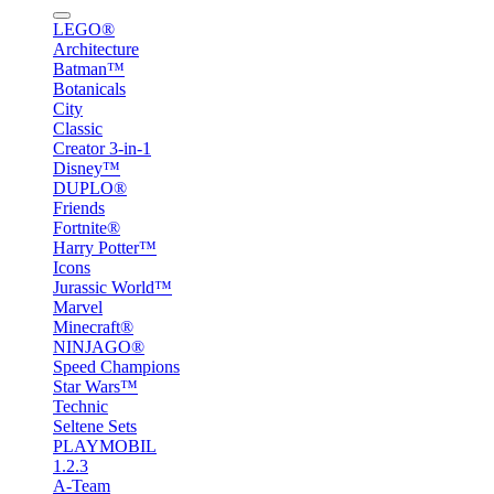
LEGO®
Architecture
Batman™
Botanicals
City
Classic
Creator 3-in-1
Disney™
DUPLO®
Friends
Fortnite®
Harry Potter™
Icons
Jurassic World™
Marvel
Minecraft®
NINJAGO®
Speed Champions
Star Wars™
Technic
Seltene Sets
PLAYMOBIL
1.2.3
A-Team