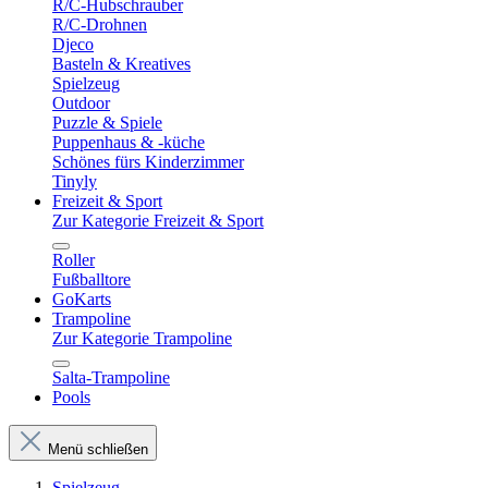
R/C-Hubschrauber
R/C-Drohnen
Djeco
Basteln & Kreatives
Spielzeug
Outdoor
Puzzle & Spiele
Puppenhaus & -küche
Schönes fürs Kinderzimmer
Tinyly
Freizeit & Sport
Zur Kategorie Freizeit & Sport
Roller
Fußballtore
GoKarts
Trampoline
Zur Kategorie Trampoline
Salta-Trampoline
Pools
Menü schließen
Spielzeug