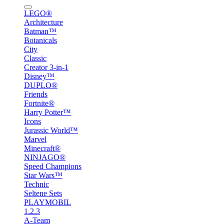
LEGO®
Architecture
Batman™
Botanicals
City
Classic
Creator 3-in-1
Disney™
DUPLO®
Friends
Fortnite®
Harry Potter™
Icons
Jurassic World™
Marvel
Minecraft®
NINJAGO®
Speed Champions
Star Wars™
Technic
Seltene Sets
PLAYMOBIL
1.2.3
A-Team