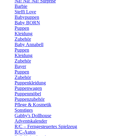
Na! Na! Na! Surprise
Barbie
Steffi Love
Babypuppen
Baby BORN
Puppen
Kleidung
Zubehör
Baby Annabell
Puppen
Kleidung
Zubehör
Bayer
Puppen
Zubehör
Puppenkleidung
Puppenwagen
Puppenmöbel
Puppenzubehör
Pflege & Kosmetik
Sonstiges
Gabby's Dollhouse
Adventskalender
R/C – Ferngesteuertes Spielzeug
R/C-Autos