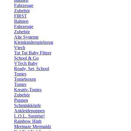
Bahnen
Fahrzeuge
Zubehör
FIRST
Bahnen
Fahrzeuge
Zubehör
Alte Systeme
Kleinkinderspielzeug
Vtech
Tut Tut Baby Flitzer
School & Go
VTech Baby
Ready, Set, School
Tonies
Tonieboxen
Tonies
Kreativ-Tonies
Zubehör
Puppen
Schminkköpfe
Ankleidepuppen
L.O.L. Surprise!
Rainbow High
Mermaze Mermaidz