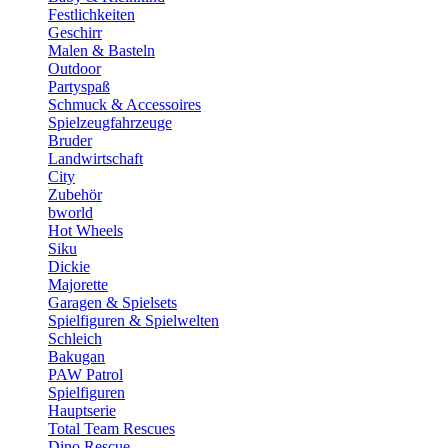
Festlichkeiten
Geschirr
Malen & Basteln
Outdoor
Partyspaß
Schmuck & Accessoires
Spielzeugfahrzeuge
Bruder
Landwirtschaft
City
Zubehör
bworld
Hot Wheels
Siku
Dickie
Majorette
Garagen & Spielsets
Spielfiguren & Spielwelten
Schleich
Bakugan
PAW Patrol
Spielfiguren
Hauptserie
Total Team Rescues
Dino Rescue