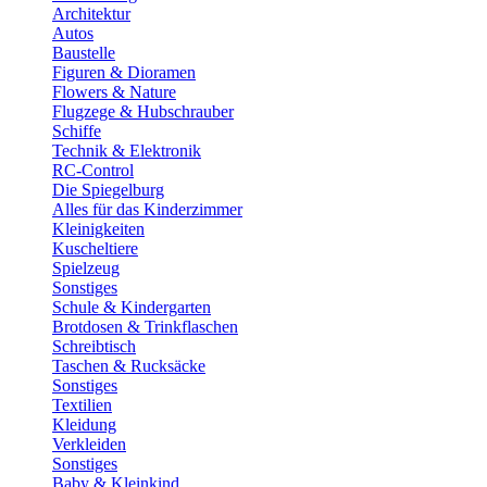
Architektur
Autos
Baustelle
Figuren & Dioramen
Flowers & Nature
Flugzege & Hubschrauber
Schiffe
Technik & Elektronik
RC-Control
Die Spiegelburg
Alles für das Kinderzimmer
Kleinigkeiten
Kuscheltiere
Spielzeug
Sonstiges
Schule & Kindergarten
Brotdosen & Trinkflaschen
Schreibtisch
Taschen & Rucksäcke
Sonstiges
Textilien
Kleidung
Verkleiden
Sonstiges
Baby & Kleinkind