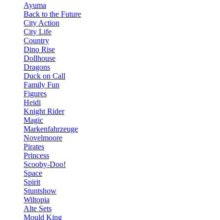
Ayuma
Back to the Future
City Action
City Life
Country
Dino Rise
Dollhouse
Dragons
Duck on Call
Family Fun
Figures
Heidi
Knight Rider
Magic
Markenfahrzeuge
Novelmoore
Pirates
Princess
Scooby-Doo!
Space
Spirit
Stuntshow
Wiltopia
Alte Sets
Mould King