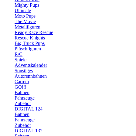
Mighty Pups
Ultimate
Moto Pups
The Movie
Metallfiguren
Ready Race Rescue
Rescue Knights
Big Truck Pups
Plüschfiguren
R/C
Spiele
Adventskalender
Sonstiges
Autorennbahnen
Carrera
GO!!!
Bahnen
Fahrzeuge
Zubehör
DIGITAL 124
Bahnen
Fahrzeuge
Zubehör
DIGITAL 132