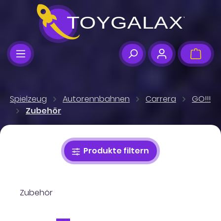
Zum Hauptinhalt springen
Ware
Spielzeug
Autorennbahnen
Carrera
GO!!!
Zubehör
Produkte filtern
Zubehör