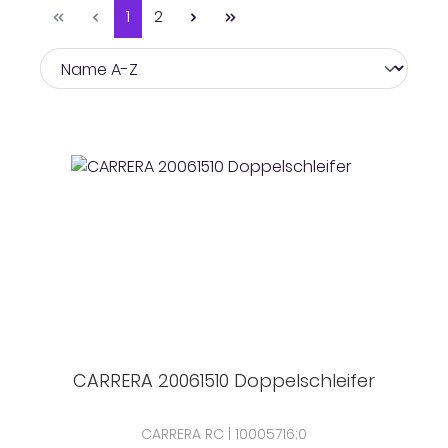
Seite
Seite
1
2
CARRERA 20061510 Doppelschleifer
CARRERA RC | 10005716;0