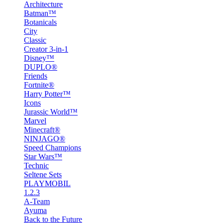
Architecture
Batman™
Botanicals
City
Classic
Creator 3-in-1
Disney™
DUPLO®
Friends
Fortnite®
Harry Potter™
Icons
Jurassic World™
Marvel
Minecraft®
NINJAGO®
Speed Champions
Star Wars™
Technic
Seltene Sets
PLAYMOBIL
1.2.3
A-Team
Ayuma
Back to the Future