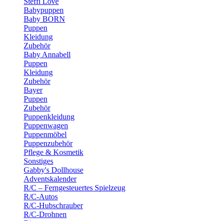
Steffi Love
Babypuppen
Baby BORN
Puppen
Kleidung
Zubehör
Baby Annabell
Puppen
Kleidung
Zubehör
Bayer
Puppen
Zubehör
Puppenkleidung
Puppenwagen
Puppenmöbel
Puppenzubehör
Pflege & Kosmetik
Sonstiges
Gabby's Dollhouse
Adventskalender
R/C – Ferngesteuertes Spielzeug
R/C-Autos
R/C-Hubschrauber
R/C-Drohnen