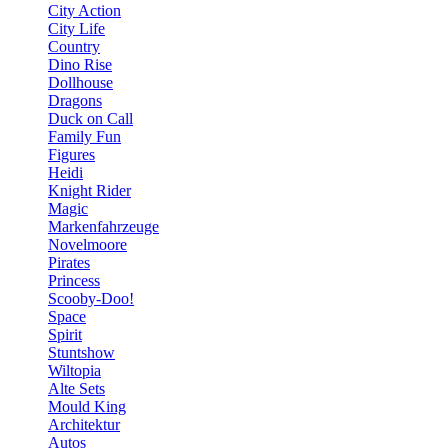
City Action
City Life
Country
Dino Rise
Dollhouse
Dragons
Duck on Call
Family Fun
Figures
Heidi
Knight Rider
Magic
Markenfahrzeuge
Novelmoore
Pirates
Princess
Scooby-Doo!
Space
Spirit
Stuntshow
Wiltopia
Alte Sets
Mould King
Architektur
Autos