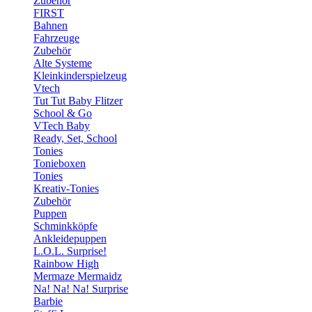
Zubehör
FIRST
Bahnen
Fahrzeuge
Zubehör
Alte Systeme
Kleinkinderspielzeug
Vtech
Tut Tut Baby Flitzer
School & Go
VTech Baby
Ready, Set, School
Tonies
Tonieboxen
Tonies
Kreativ-Tonies
Zubehör
Puppen
Schminkköpfe
Ankleidepuppen
L.O.L. Surprise!
Rainbow High
Mermaze Mermaidz
Na! Na! Na! Surprise
Barbie