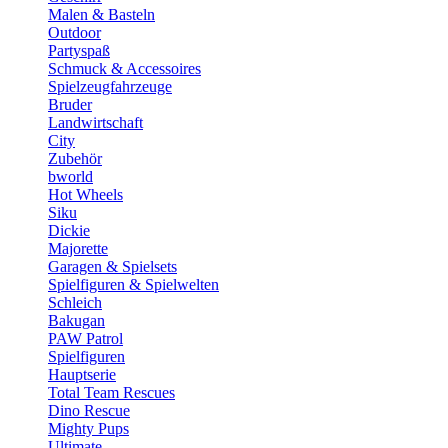
Malen & Basteln
Outdoor
Partyspaß
Schmuck & Accessoires
Spielzeugfahrzeuge
Bruder
Landwirtschaft
City
Zubehör
bworld
Hot Wheels
Siku
Dickie
Majorette
Garagen & Spielsets
Spielfiguren & Spielwelten
Schleich
Bakugan
PAW Patrol
Spielfiguren
Hauptserie
Total Team Rescues
Dino Rescue
Mighty Pups
Ultimate