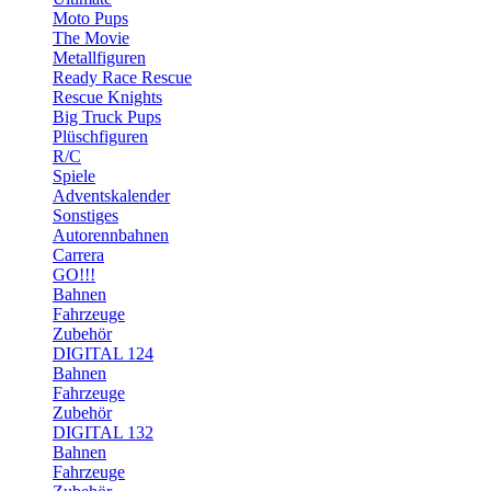
Moto Pups
The Movie
Metallfiguren
Ready Race Rescue
Rescue Knights
Big Truck Pups
Plüschfiguren
R/C
Spiele
Adventskalender
Sonstiges
Autorennbahnen
Carrera
GO!!!
Bahnen
Fahrzeuge
Zubehör
DIGITAL 124
Bahnen
Fahrzeuge
Zubehör
DIGITAL 132
Bahnen
Fahrzeuge