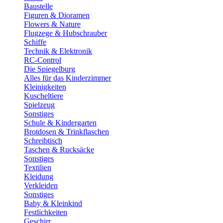
Baustelle
Figuren & Dioramen
Flowers & Nature
Flugzege & Hubschrauber
Schiffe
Technik & Elektronik
RC-Control
Die Spiegelburg
Alles für das Kinderzimmer
Kleinigkeiten
Kuscheltiere
Spielzeug
Sonstiges
Schule & Kindergarten
Brotdosen & Trinkflaschen
Schreibtisch
Taschen & Rucksäcke
Sonstiges
Textilien
Kleidung
Verkleiden
Sonstiges
Baby & Kleinkind
Festlichkeiten
Geschirr