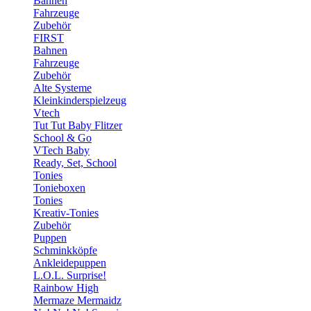
Bahnen
Fahrzeuge
Zubehör
FIRST
Bahnen
Fahrzeuge
Zubehör
Alte Systeme
Kleinkinderspielzeug
Vtech
Tut Tut Baby Flitzer
School & Go
VTech Baby
Ready, Set, School
Tonies
Tonieboxen
Tonies
Kreativ-Tonies
Zubehör
Puppen
Schminkköpfe
Ankleidepuppen
L.O.L. Surprise!
Rainbow High
Mermaze Mermaidz