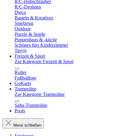
R/C-Hubschrauber
R/C-Drohnen
Djeco
Basteln & Kreatives
Spielzeug
Outdoor
Puzzle & Spiele
Puppenhaus & -küche
Schönes fürs Kinderzimmer
Tinyly
Freizeit & Sport
Zur Kategorie Freizeit & Sport
Roller
Fußballtore
GoKarts
Trampoline
Zur Kategorie Trampoline
Salta-Trampoline
Pools
Menü schließen
Spielzeug