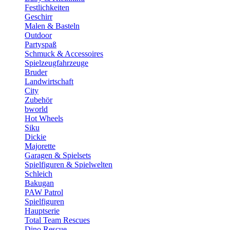
Festlichkeiten
Geschirr
Malen & Basteln
Outdoor
Partyspaß
Schmuck & Accessoires
Spielzeugfahrzeuge
Bruder
Landwirtschaft
City
Zubehör
bworld
Hot Wheels
Siku
Dickie
Majorette
Garagen & Spielsets
Spielfiguren & Spielwelten
Schleich
Bakugan
PAW Patrol
Spielfiguren
Hauptserie
Total Team Rescues
Dino Rescue