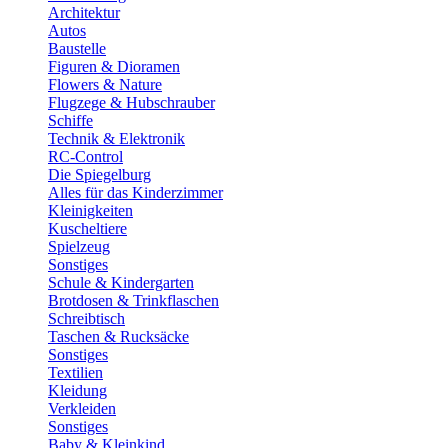
Architektur
Autos
Baustelle
Figuren & Dioramen
Flowers & Nature
Flugzege & Hubschrauber
Schiffe
Technik & Elektronik
RC-Control
Die Spiegelburg
Alles für das Kinderzimmer
Kleinigkeiten
Kuscheltiere
Spielzeug
Sonstiges
Schule & Kindergarten
Brotdosen & Trinkflaschen
Schreibtisch
Taschen & Rucksäcke
Sonstiges
Textilien
Kleidung
Verkleiden
Sonstiges
Baby & Kleinkind