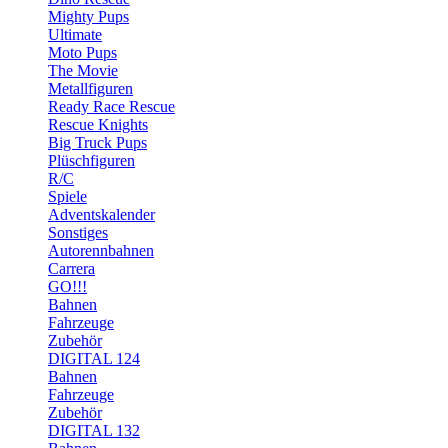
Mighty Pups
Ultimate
Moto Pups
The Movie
Metallfiguren
Ready Race Rescue
Rescue Knights
Big Truck Pups
Plüschfiguren
R/C
Spiele
Adventskalender
Sonstiges
Autorennbahnen
Carrera
GO!!!
Bahnen
Fahrzeuge
Zubehör
DIGITAL 124
Bahnen
Fahrzeuge
Zubehör
DIGITAL 132