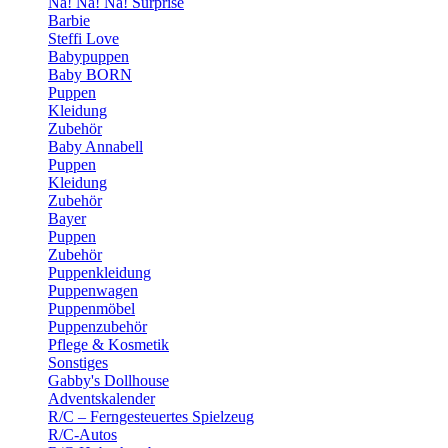
Na! Na! Na! Surprise
Barbie
Steffi Love
Babypuppen
Baby BORN
Puppen
Kleidung
Zubehör
Baby Annabell
Puppen
Kleidung
Zubehör
Bayer
Puppen
Zubehör
Puppenkleidung
Puppenwagen
Puppenmöbel
Puppenzubehör
Pflege & Kosmetik
Sonstiges
Gabby's Dollhouse
Adventskalender
R/C – Ferngesteuertes Spielzeug
R/C-Autos