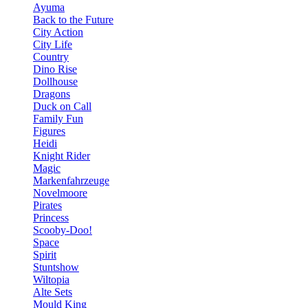
Ayuma
Back to the Future
City Action
City Life
Country
Dino Rise
Dollhouse
Dragons
Duck on Call
Family Fun
Figures
Heidi
Knight Rider
Magic
Markenfahrzeuge
Novelmoore
Pirates
Princess
Scooby-Doo!
Space
Spirit
Stuntshow
Wiltopia
Alte Sets
Mould King