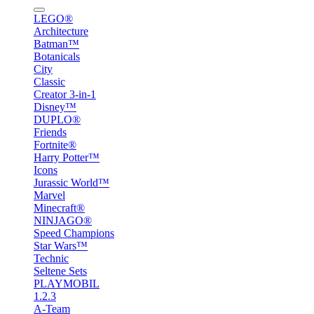
LEGO®
Architecture
Batman™
Botanicals
City
Classic
Creator 3-in-1
Disney™
DUPLO®
Friends
Fortnite®
Harry Potter™
Icons
Jurassic World™
Marvel
Minecraft®
NINJAGO®
Speed Champions
Star Wars™
Technic
Seltene Sets
PLAYMOBIL
1.2.3
A-Team