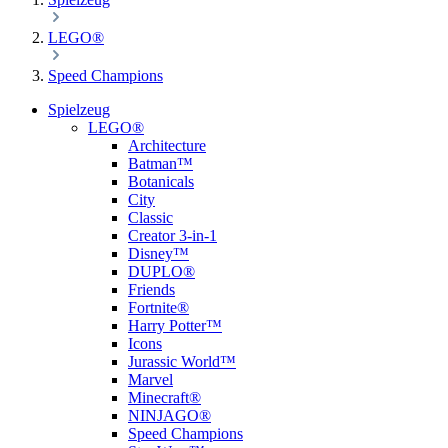
LEGO®
Speed Champions
Spielzeug
LEGO®
Architecture
Batman™
Botanicals
City
Classic
Creator 3-in-1
Disney™
DUPLO®
Friends
Fortnite®
Harry Potter™
Icons
Jurassic World™
Marvel
Minecraft®
NINJAGO®
Speed Champions