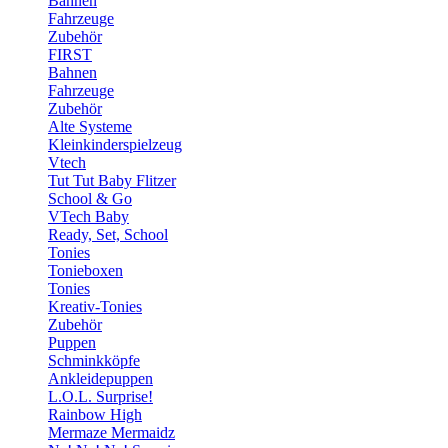
Bahnen
Fahrzeuge
Zubehör
FIRST
Bahnen
Fahrzeuge
Zubehör
Alte Systeme
Kleinkinderspielzeug
Vtech
Tut Tut Baby Flitzer
School & Go
VTech Baby
Ready, Set, School
Tonies
Tonieboxen
Tonies
Kreativ-Tonies
Zubehör
Puppen
Schminkköpfe
Ankleidepuppen
L.O.L. Surprise!
Rainbow High
Mermaze Mermaidz