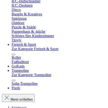
R/C-Hubschrauber
R/C-Drohnen
Djeco
Basteln & Kreatives
Spielzeug
Outdoor
Puzzle & Spiele
Puppenhaus & -küche
Schönes fürs Kinderzimmer
Tinyly
Freizeit & Sport
Zur Kategorie Freizeit & Sport
Roller
Fußballtore
GoKarts
Trampoline
Zur Kategorie Trampoline
Salta-Trampoline
Pools
Menü schließen
Spielzeug