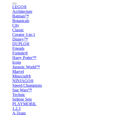
LEGO®
Architecture
Batman™
Botanicals
City
Classic
Creator 3-in-1
Disney™
DUPLO®
Friends
Fortnite®
Harry Potter™
Icons
Jurassic World™
Marvel
Minecraft®
NINJAGO®
Speed Champions
Star Wars™
Technic
Seltene Sets
PLAYMOBIL
1.2.3
A-Team