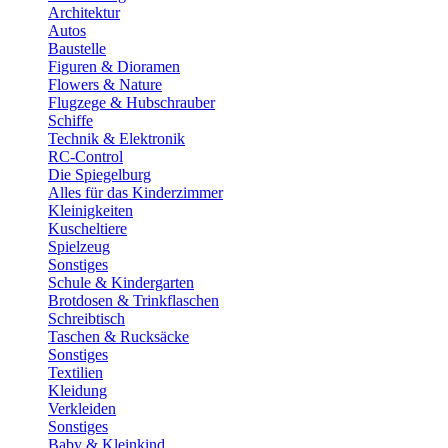
Architektur
Autos
Baustelle
Figuren & Dioramen
Flowers & Nature
Flugzege & Hubschrauber
Schiffe
Technik & Elektronik
RC-Control
Die Spiegelburg
Alles für das Kinderzimmer
Kleinigkeiten
Kuscheltiere
Spielzeug
Sonstiges
Schule & Kindergarten
Brotdosen & Trinkflaschen
Schreibtisch
Taschen & Rucksäcke
Sonstiges
Textilien
Kleidung
Verkleiden
Sonstiges
Baby & Kleinkind