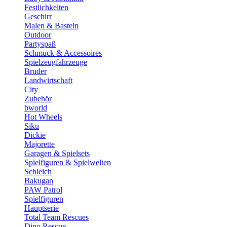
Festlichkeiten
Geschirr
Malen & Basteln
Outdoor
Partyspaß
Schmuck & Accessoires
Spielzeugfahrzeuge
Bruder
Landwirtschaft
City
Zubehör
bworld
Hot Wheels
Siku
Dickie
Majorette
Garagen & Spielsets
Spielfiguren & Spielwelten
Schleich
Bakugan
PAW Patrol
Spielfiguren
Hauptserie
Total Team Rescues
Dino Rescue