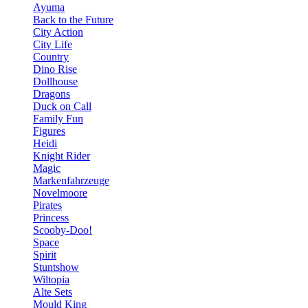
Ayuma
Back to the Future
City Action
City Life
Country
Dino Rise
Dollhouse
Dragons
Duck on Call
Family Fun
Figures
Heidi
Knight Rider
Magic
Markenfahrzeuge
Novelmoore
Pirates
Princess
Scooby-Doo!
Space
Spirit
Stuntshow
Wiltopia
Alte Sets
Mould King