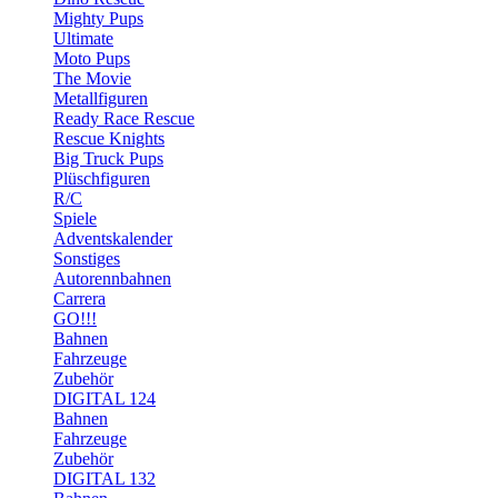
Mighty Pups
Ultimate
Moto Pups
The Movie
Metallfiguren
Ready Race Rescue
Rescue Knights
Big Truck Pups
Plüschfiguren
R/C
Spiele
Adventskalender
Sonstiges
Autorennbahnen
Carrera
GO!!!
Bahnen
Fahrzeuge
Zubehör
DIGITAL 124
Bahnen
Fahrzeuge
Zubehör
DIGITAL 132