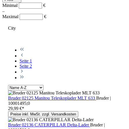
Minimal
€
–
Maximal
€
City
Seite
1
Seite
2
Bruder 02125 Manitou Teleskoplader MLT 633
Bruder |
10001495;0
29,99 €*
Preise inkl. MwSt. zzgl. Versandkosten
Bruder 02136 CATERPILLAR Delta-Lader
Bruder |