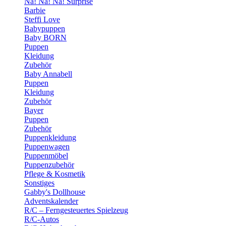
Na! Na! Na! Surprise
Barbie
Steffi Love
Babypuppen
Baby BORN
Puppen
Kleidung
Zubehör
Baby Annabell
Puppen
Kleidung
Zubehör
Bayer
Puppen
Zubehör
Puppenkleidung
Puppenwagen
Puppenmöbel
Puppenzubehör
Pflege & Kosmetik
Sonstiges
Gabby's Dollhouse
Adventskalender
R/C – Ferngesteuertes Spielzeug
R/C-Autos