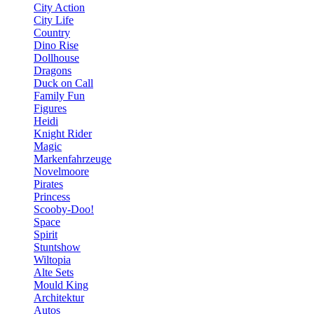
City Action
City Life
Country
Dino Rise
Dollhouse
Dragons
Duck on Call
Family Fun
Figures
Heidi
Knight Rider
Magic
Markenfahrzeuge
Novelmoore
Pirates
Princess
Scooby-Doo!
Space
Spirit
Stuntshow
Wiltopia
Alte Sets
Mould King
Architektur
Autos