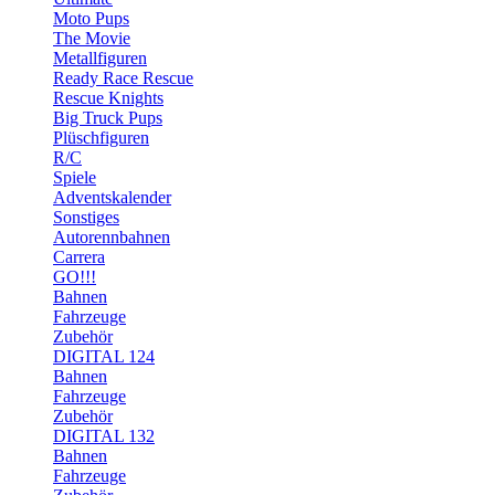
Moto Pups
The Movie
Metallfiguren
Ready Race Rescue
Rescue Knights
Big Truck Pups
Plüschfiguren
R/C
Spiele
Adventskalender
Sonstiges
Autorennbahnen
Carrera
GO!!!
Bahnen
Fahrzeuge
Zubehör
DIGITAL 124
Bahnen
Fahrzeuge
Zubehör
DIGITAL 132
Bahnen
Fahrzeuge