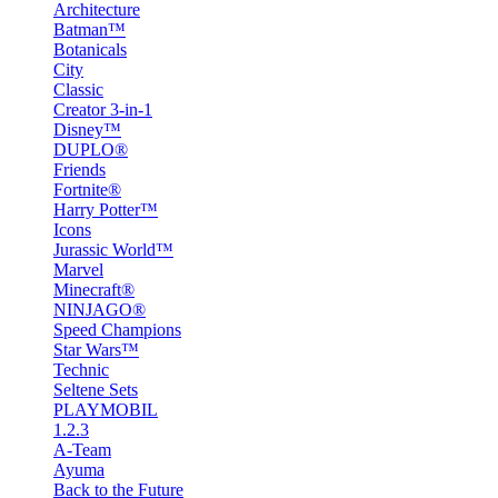
Architecture
Batman™
Botanicals
City
Classic
Creator 3-in-1
Disney™
DUPLO®
Friends
Fortnite®
Harry Potter™
Icons
Jurassic World™
Marvel
Minecraft®
NINJAGO®
Speed Champions
Star Wars™
Technic
Seltene Sets
PLAYMOBIL
1.2.3
A-Team
Ayuma
Back to the Future