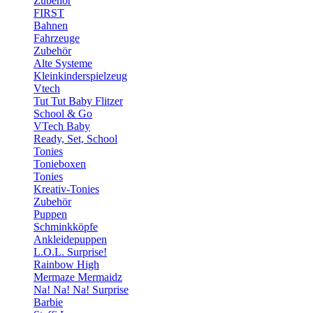
Zubehör
FIRST
Bahnen
Fahrzeuge
Zubehör
Alte Systeme
Kleinkinderspielzeug
Vtech
Tut Tut Baby Flitzer
School & Go
VTech Baby
Ready, Set, School
Tonies
Tonieboxen
Tonies
Kreativ-Tonies
Zubehör
Puppen
Schminkköpfe
Ankleidepuppen
L.O.L. Surprise!
Rainbow High
Mermaze Mermaidz
Na! Na! Na! Surprise
Barbie