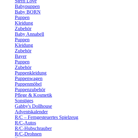
Steffi Love
Babypuppen
Baby BORN
Puppen
Kleidung
Zubehör
Baby Annabell
Puppen
Kleidung
Zubehör
Bayer
Puppen
Zubehör
Puppenkleidung
Puppenwagen
Puppenmöbel
Puppenzubehör
Pflege & Kosmetik
Sonstiges
Gabby's Dollhouse
Adventskalender
R/C – Ferngesteuertes Spielzeug
R/C-Autos
R/C-Hubschrauber
R/C-Drohnen