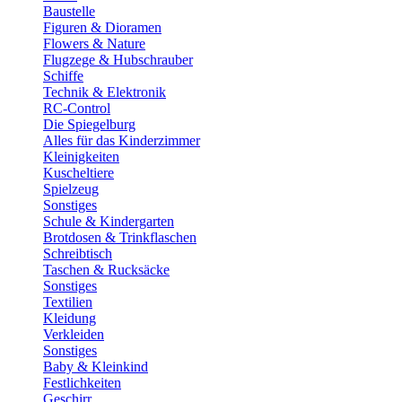
Baustelle
Figuren & Dioramen
Flowers & Nature
Flugzege & Hubschrauber
Schiffe
Technik & Elektronik
RC-Control
Die Spiegelburg
Alles für das Kinderzimmer
Kleinigkeiten
Kuscheltiere
Spielzeug
Sonstiges
Schule & Kindergarten
Brotdosen & Trinkflaschen
Schreibtisch
Taschen & Rucksäcke
Sonstiges
Textilien
Kleidung
Verkleiden
Sonstiges
Baby & Kleinkind
Festlichkeiten
Geschirr