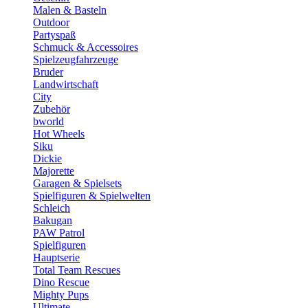
Malen & Basteln
Outdoor
Partyspaß
Schmuck & Accessoires
Spielzeugfahrzeuge
Bruder
Landwirtschaft
City
Zubehör
bworld
Hot Wheels
Siku
Dickie
Majorette
Garagen & Spielsets
Spielfiguren & Spielwelten
Schleich
Bakugan
PAW Patrol
Spielfiguren
Hauptserie
Total Team Rescues
Dino Rescue
Mighty Pups
Ultimate