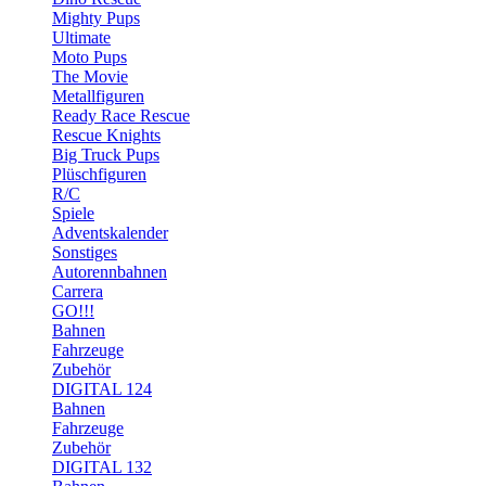
Mighty Pups
Ultimate
Moto Pups
The Movie
Metallfiguren
Ready Race Rescue
Rescue Knights
Big Truck Pups
Plüschfiguren
R/C
Spiele
Adventskalender
Sonstiges
Autorennbahnen
Carrera
GO!!!
Bahnen
Fahrzeuge
Zubehör
DIGITAL 124
Bahnen
Fahrzeuge
Zubehör
DIGITAL 132