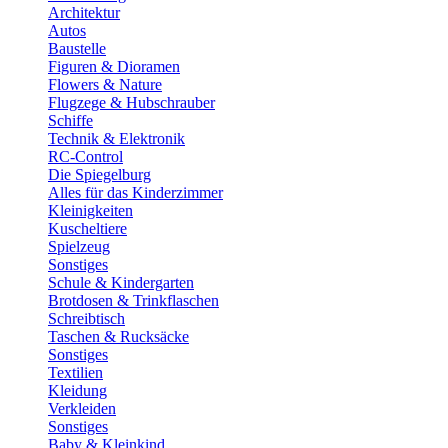
Architektur
Autos
Baustelle
Figuren & Dioramen
Flowers & Nature
Flugzege & Hubschrauber
Schiffe
Technik & Elektronik
RC-Control
Die Spiegelburg
Alles für das Kinderzimmer
Kleinigkeiten
Kuscheltiere
Spielzeug
Sonstiges
Schule & Kindergarten
Brotdosen & Trinkflaschen
Schreibtisch
Taschen & Rucksäcke
Sonstiges
Textilien
Kleidung
Verkleiden
Sonstiges
Baby & Kleinkind