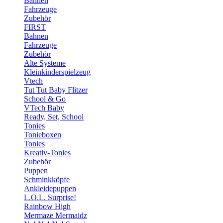
Bahnen
Fahrzeuge
Zubehör
FIRST
Bahnen
Fahrzeuge
Zubehör
Alte Systeme
Kleinkinderspielzeug
Vtech
Tut Tut Baby Flitzer
School & Go
VTech Baby
Ready, Set, School
Tonies
Tonieboxen
Tonies
Kreativ-Tonies
Zubehör
Puppen
Schminkköpfe
Ankleidepuppen
L.O.L. Surprise!
Rainbow High
Mermaze Mermaidz