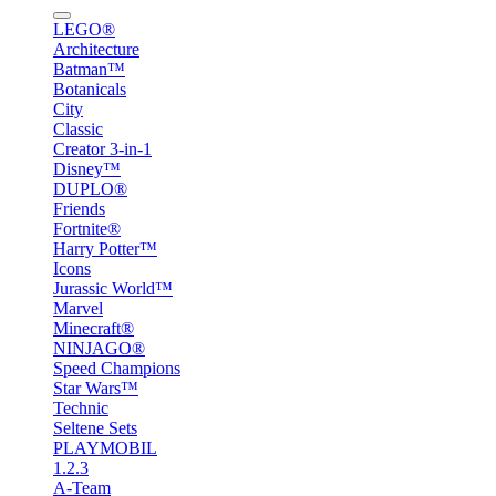
LEGO®
Architecture
Batman™
Botanicals
City
Classic
Creator 3-in-1
Disney™
DUPLO®
Friends
Fortnite®
Harry Potter™
Icons
Jurassic World™
Marvel
Minecraft®
NINJAGO®
Speed Champions
Star Wars™
Technic
Seltene Sets
PLAYMOBIL
1.2.3
A-Team