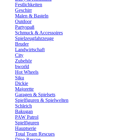
Festlichkeiten
Geschirr
Malen & Basteln
Outdoor
Partyspaß
Schmuck & Accessoires
Spielzeugfahrzeuge
Bruder
Landwirtschaft
City
Zubehör
bworld
Hot Wheels
Siku
Dickie
Majorette
Garagen & Spielsets
Spielfiguren & Spielwelten
Schleich
Bakugan
PAW Patrol
Spielfiguren
Hauptserie
Total Team Rescues
Dino Rescue