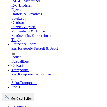
R/C-Hubschrauber
R/C-Drohnen
Djeco
Basteln & Kreatives
Spielzeug
Outdoor
Puzzle & Spiele
Puppenhaus & -küche
Schönes fürs Kinderzimmer
Tinyly
Freizeit & Sport
Zur Kategorie Freizeit & Sport
Roller
Fußballtore
GoKarts
Trampoline
Zur Kategorie Trampoline
Salta-Trampoline
Pools
Menü schließen
Spielzeug