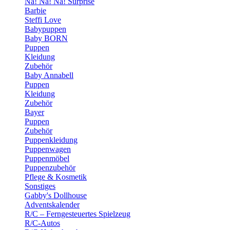
Na! Na! Na! Surprise
Barbie
Steffi Love
Babypuppen
Baby BORN
Puppen
Kleidung
Zubehör
Baby Annabell
Puppen
Kleidung
Zubehör
Bayer
Puppen
Zubehör
Puppenkleidung
Puppenwagen
Puppenmöbel
Puppenzubehör
Pflege & Kosmetik
Sonstiges
Gabby's Dollhouse
Adventskalender
R/C – Ferngesteuertes Spielzeug
R/C-Autos