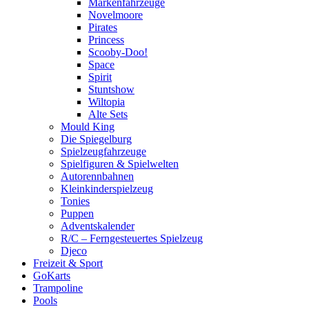
Markenfahrzeuge
Novelmoore
Pirates
Princess
Scooby-Doo!
Space
Spirit
Stuntshow
Wiltopia
Alte Sets
Mould King
Die Spiegelburg
Spielzeugfahrzeuge
Spielfiguren & Spielwelten
Autorennbahnen
Kleinkinderspielzeug
Tonies
Puppen
Adventskalender
R/C – Ferngesteuertes Spielzeug
Djeco
Freizeit & Sport
GoKarts
Trampoline
Pools