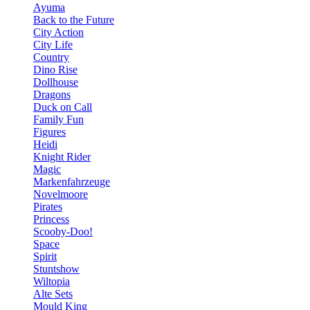
Ayuma
Back to the Future
City Action
City Life
Country
Dino Rise
Dollhouse
Dragons
Duck on Call
Family Fun
Figures
Heidi
Knight Rider
Magic
Markenfahrzeuge
Novelmoore
Pirates
Princess
Scooby-Doo!
Space
Spirit
Stuntshow
Wiltopia
Alte Sets
Mould King