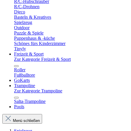
R/C-Hubschrauber
R/C-Drohnen
Djeco
Basteln & Kreatives
Spielzeug
Outdoor
Puzzle & Spiele
Puppenhaus & -küche
Schönes fürs Kinderzimmer
Tinyly
Freizeit & Sport
Zur Kategorie Freizeit & Sport
Roller
Fußballtore
GoKarts
Trampoline
Zur Kategorie Trampoline
Salta-Trampoline
Pools
Menü schließen
Spielzeug