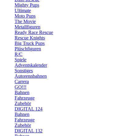
Mighty Pups
Ultimate
Moto Pups
The Movie
Metallfiguren
Ready Race Rescue
Rescue Knights
Big Truck Pups
Plüschfiguren
R/C
Spiele
Adventskalender
Sonstiges
Autorennbahnen
Carrera
GO!!!
Bahnen
Fahrzeuge
Zubehör
DIGITAL 124
Bahnen
Fahrzeuge
Zubehör
DIGITAL 132