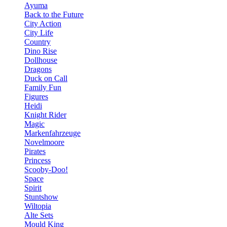
Ayuma
Back to the Future
City Action
City Life
Country
Dino Rise
Dollhouse
Dragons
Duck on Call
Family Fun
Figures
Heidi
Knight Rider
Magic
Markenfahrzeuge
Novelmoore
Pirates
Princess
Scooby-Doo!
Space
Spirit
Stuntshow
Wiltopia
Alte Sets
Mould King