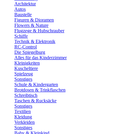
Architektur
Autos
Baustelle
Figuren & Dioramen
Flowers & Nature
Flugzege & Hubschrauber
Schiffe
Technik & Elektronik
RC-Control
Die Spiegelburg
Alles für das Kinderzimmer
Kleinigkeiten
Kuscheltiere
Spielzeug
Sonstiges
Schule & Kindergarten
Brotdosen & Trinkflaschen
Schreibtisch
Taschen & Rucksäcke
Sonstiges
Textilien
Kleidung
Verkleiden
Sonstiges
Baby & Kleinkind