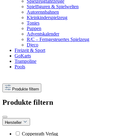
Spielzeugfahrzeuge
Spielfiguren & Spielwelten
Autorennbahnen
Kleinkinderspielzeug
Tonies
Puppen
Adventskalender
R/C – Ferngesteuertes Spielzeug
Djeco
Freizeit & Sport
GoKarts
Trampoline
Pools
Produkte filtern
Produkte filtern
Hersteller
Coppenrath Verlag