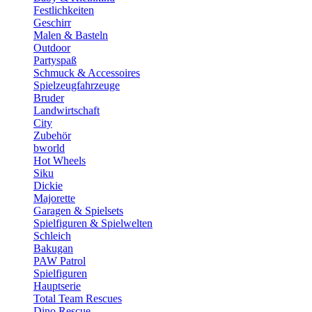
Festlichkeiten
Geschirr
Malen & Basteln
Outdoor
Partyspaß
Schmuck & Accessoires
Spielzeugfahrzeuge
Bruder
Landwirtschaft
City
Zubehör
bworld
Hot Wheels
Siku
Dickie
Majorette
Garagen & Spielsets
Spielfiguren & Spielwelten
Schleich
Bakugan
PAW Patrol
Spielfiguren
Hauptserie
Total Team Rescues
Dino Rescue