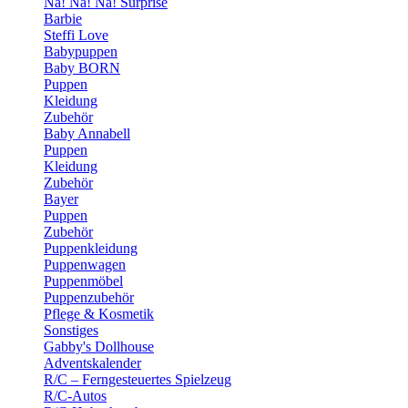
Na! Na! Na! Surprise
Barbie
Steffi Love
Babypuppen
Baby BORN
Puppen
Kleidung
Zubehör
Baby Annabell
Puppen
Kleidung
Zubehör
Bayer
Puppen
Zubehör
Puppenkleidung
Puppenwagen
Puppenmöbel
Puppenzubehör
Pflege & Kosmetik
Sonstiges
Gabby's Dollhouse
Adventskalender
R/C – Ferngesteuertes Spielzeug
R/C-Autos