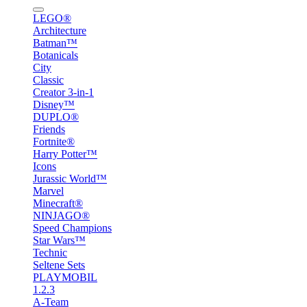
LEGO®
Architecture
Batman™
Botanicals
City
Classic
Creator 3-in-1
Disney™
DUPLO®
Friends
Fortnite®
Harry Potter™
Icons
Jurassic World™
Marvel
Minecraft®
NINJAGO®
Speed Champions
Star Wars™
Technic
Seltene Sets
PLAYMOBIL
1.2.3
A-Team