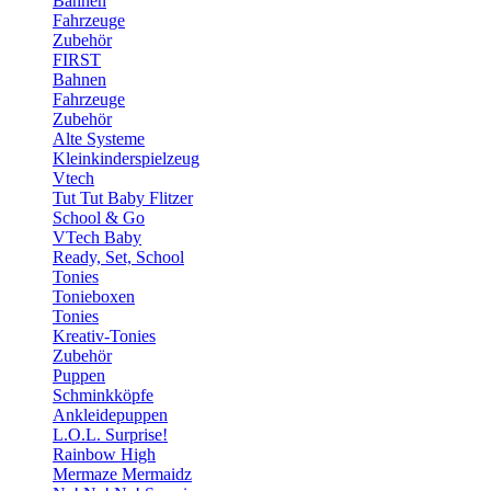
Bahnen
Fahrzeuge
Zubehör
FIRST
Bahnen
Fahrzeuge
Zubehör
Alte Systeme
Kleinkinderspielzeug
Vtech
Tut Tut Baby Flitzer
School & Go
VTech Baby
Ready, Set, School
Tonies
Tonieboxen
Tonies
Kreativ-Tonies
Zubehör
Puppen
Schminkköpfe
Ankleidepuppen
L.O.L. Surprise!
Rainbow High
Mermaze Mermaidz