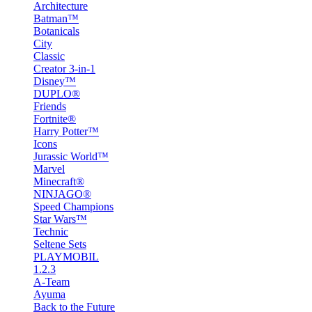
Architecture
Batman™
Botanicals
City
Classic
Creator 3-in-1
Disney™
DUPLO®
Friends
Fortnite®
Harry Potter™
Icons
Jurassic World™
Marvel
Minecraft®
NINJAGO®
Speed Champions
Star Wars™
Technic
Seltene Sets
PLAYMOBIL
1.2.3
A-Team
Ayuma
Back to the Future