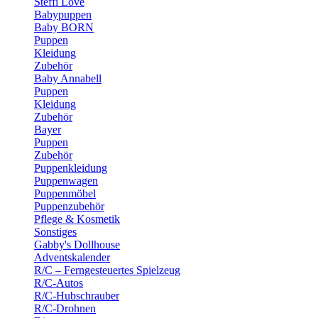
Steffi Love
Babypuppen
Baby BORN
Puppen
Kleidung
Zubehör
Baby Annabell
Puppen
Kleidung
Zubehör
Bayer
Puppen
Zubehör
Puppenkleidung
Puppenwagen
Puppenmöbel
Puppenzubehör
Pflege & Kosmetik
Sonstiges
Gabby's Dollhouse
Adventskalender
R/C – Ferngesteuertes Spielzeug
R/C-Autos
R/C-Hubschrauber
R/C-Drohnen