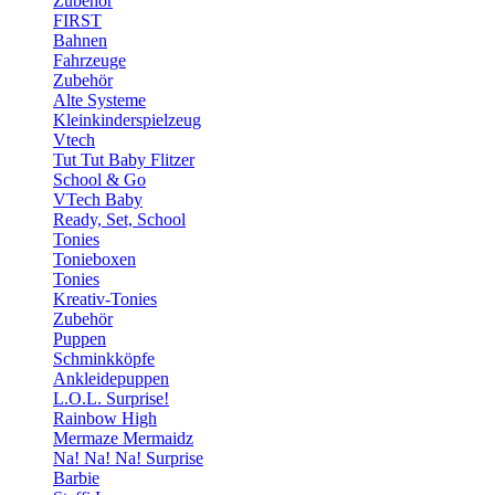
Zubehör
FIRST
Bahnen
Fahrzeuge
Zubehör
Alte Systeme
Kleinkinderspielzeug
Vtech
Tut Tut Baby Flitzer
School & Go
VTech Baby
Ready, Set, School
Tonies
Tonieboxen
Tonies
Kreativ-Tonies
Zubehör
Puppen
Schminkköpfe
Ankleidepuppen
L.O.L. Surprise!
Rainbow High
Mermaze Mermaidz
Na! Na! Na! Surprise
Barbie