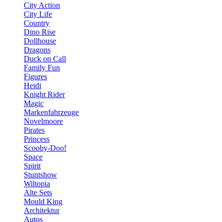
City Action
City Life
Country
Dino Rise
Dollhouse
Dragons
Duck on Call
Family Fun
Figures
Heidi
Knight Rider
Magic
Markenfahrzeuge
Novelmoore
Pirates
Princess
Scooby-Doo!
Space
Spirit
Stuntshow
Wiltopia
Alte Sets
Mould King
Architektur
Autos