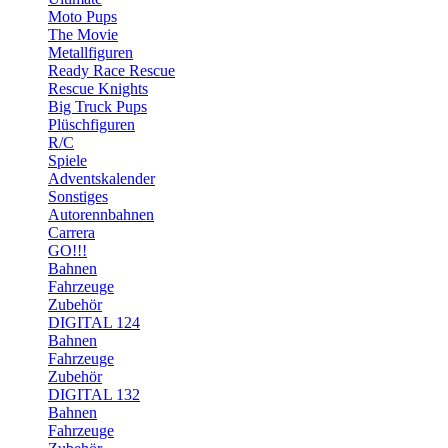
Moto Pups
The Movie
Metallfiguren
Ready Race Rescue
Rescue Knights
Big Truck Pups
Plüschfiguren
R/C
Spiele
Adventskalender
Sonstiges
Autorennbahnen
Carrera
GO!!!
Bahnen
Fahrzeuge
Zubehör
DIGITAL 124
Bahnen
Fahrzeuge
Zubehör
DIGITAL 132
Bahnen
Fahrzeuge