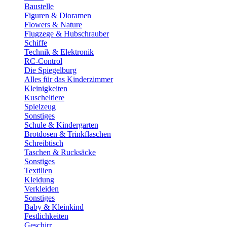
Baustelle
Figuren & Dioramen
Flowers & Nature
Flugzege & Hubschrauber
Schiffe
Technik & Elektronik
RC-Control
Die Spiegelburg
Alles für das Kinderzimmer
Kleinigkeiten
Kuscheltiere
Spielzeug
Sonstiges
Schule & Kindergarten
Brotdosen & Trinkflaschen
Schreibtisch
Taschen & Rucksäcke
Sonstiges
Textilien
Kleidung
Verkleiden
Sonstiges
Baby & Kleinkind
Festlichkeiten
Geschirr