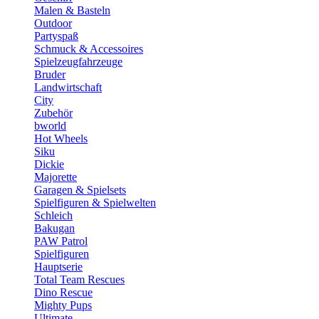
Malen & Basteln
Outdoor
Partyspaß
Schmuck & Accessoires
Spielzeugfahrzeuge
Bruder
Landwirtschaft
City
Zubehör
bworld
Hot Wheels
Siku
Dickie
Majorette
Garagen & Spielsets
Spielfiguren & Spielwelten
Schleich
Bakugan
PAW Patrol
Spielfiguren
Hauptserie
Total Team Rescues
Dino Rescue
Mighty Pups
Ultimate