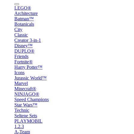
LEGO®
Architecture
Batman™
Botanicals
City
Classic
Creator 3-in-1
Disney™
DUPLO®
Friends
Fortnite®
Harry Potter™
Icons
Jurassic World™
Marvel
Minecraft®
NINJAGO®
Speed Champions
Star Wars™
Technic
Seltene Sets
PLAYMOBIL
1.2.3
A-Team