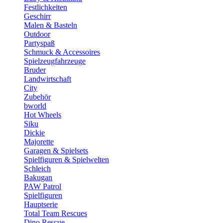
Festlichkeiten
Geschirr
Malen & Basteln
Outdoor
Partyspaß
Schmuck & Accessoires
Spielzeugfahrzeuge
Bruder
Landwirtschaft
City
Zubehör
bworld
Hot Wheels
Siku
Dickie
Majorette
Garagen & Spielsets
Spielfiguren & Spielwelten
Schleich
Bakugan
PAW Patrol
Spielfiguren
Hauptserie
Total Team Rescues
Dino Rescue