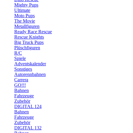
Mighty Pups
Ultimate
Moto Pups
The Movie
Metallfiguren
Ready Race Rescue
Rescue Knights
Big Truck Pups
Plüschfiguren
R/C
Spiele
Adventskalender
Sonstiges
Autorennbahnen
Carrera
GO!!!
Bahnen
Fahrzeuge
Zubehör
DIGITAL 124
Bahnen
Fahrzeuge
Zubehör
DIGITAL 132