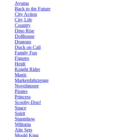
Ayuma
Back to the Future
City Action
City Life
Country
Dino Rise
Dollhouse
Dragons
Duck on Call
Family Fun
Figures
Heidi
Knight Rider
Magic
Markenfahrzeuge
Novelmoore
Pirates
Princess
Scooby-Doo!
Space
Spirit
Stuntshow
Wiltopia
Alte Sets
Mould King