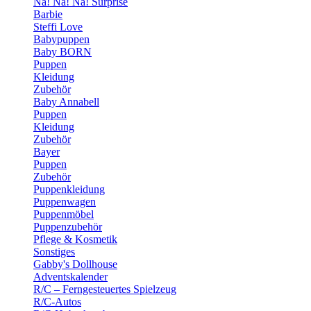
Na! Na! Na! Surprise
Barbie
Steffi Love
Babypuppen
Baby BORN
Puppen
Kleidung
Zubehör
Baby Annabell
Puppen
Kleidung
Zubehör
Bayer
Puppen
Zubehör
Puppenkleidung
Puppenwagen
Puppenmöbel
Puppenzubehör
Pflege & Kosmetik
Sonstiges
Gabby's Dollhouse
Adventskalender
R/C – Ferngesteuertes Spielzeug
R/C-Autos