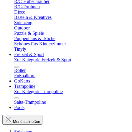
R/C-Hubschrauber
R/C-Drohnen
Djeco
Basteln & Kreatives
Spielzeug
Outdoor
Puzzle & Spiele
Puppenhaus & -küche
Schönes fürs Kinderzimmer
Tinyly
Freizeit & Sport
Zur Kategorie Freizeit & Sport
Roller
Fußballtore
GoKarts
Trampoline
Zur Kategorie Trampoline
Salta-Trampoline
Pools
Menü schließen
Spielzeug