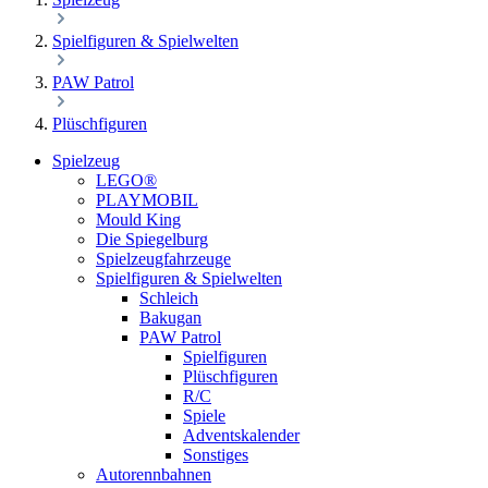
Spielfiguren & Spielwelten
PAW Patrol
Plüschfiguren
Spielzeug
LEGO®
PLAYMOBIL
Mould King
Die Spiegelburg
Spielzeugfahrzeuge
Spielfiguren & Spielwelten
Schleich
Bakugan
PAW Patrol
Spielfiguren
Plüschfiguren
R/C
Spiele
Adventskalender
Sonstiges
Autorennbahnen