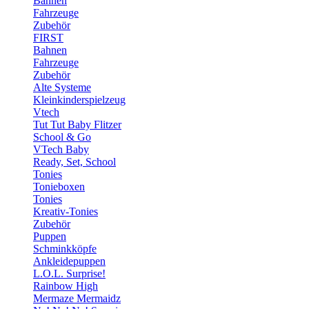
Bahnen
Fahrzeuge
Zubehör
FIRST
Bahnen
Fahrzeuge
Zubehör
Alte Systeme
Kleinkinderspielzeug
Vtech
Tut Tut Baby Flitzer
School & Go
VTech Baby
Ready, Set, School
Tonies
Tonieboxen
Tonies
Kreativ-Tonies
Zubehör
Puppen
Schminkköpfe
Ankleidepuppen
L.O.L. Surprise!
Rainbow High
Mermaze Mermaidz