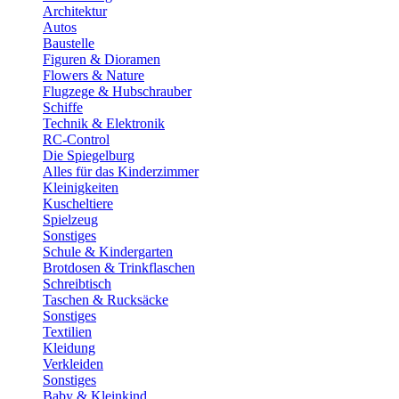
Architektur
Autos
Baustelle
Figuren & Dioramen
Flowers & Nature
Flugzege & Hubschrauber
Schiffe
Technik & Elektronik
RC-Control
Die Spiegelburg
Alles für das Kinderzimmer
Kleinigkeiten
Kuscheltiere
Spielzeug
Sonstiges
Schule & Kindergarten
Brotdosen & Trinkflaschen
Schreibtisch
Taschen & Rucksäcke
Sonstiges
Textilien
Kleidung
Verkleiden
Sonstiges
Baby & Kleinkind