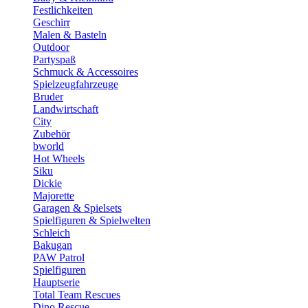
Festlichkeiten
Geschirr
Malen & Basteln
Outdoor
Partyspaß
Schmuck & Accessoires
Spielzeugfahrzeuge
Bruder
Landwirtschaft
City
Zubehör
bworld
Hot Wheels
Siku
Dickie
Majorette
Garagen & Spielsets
Spielfiguren & Spielwelten
Schleich
Bakugan
PAW Patrol
Spielfiguren
Hauptserie
Total Team Rescues
Dino Rescue