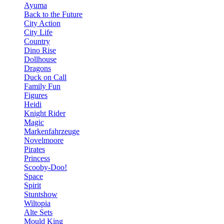
Ayuma
Back to the Future
City Action
City Life
Country
Dino Rise
Dollhouse
Dragons
Duck on Call
Family Fun
Figures
Heidi
Knight Rider
Magic
Markenfahrzeuge
Novelmoore
Pirates
Princess
Scooby-Doo!
Space
Spirit
Stuntshow
Wiltopia
Alte Sets
Mould King