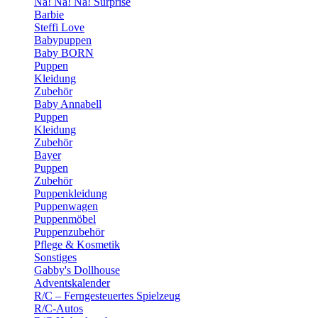
Na! Na! Na! Surprise
Barbie
Steffi Love
Babypuppen
Baby BORN
Puppen
Kleidung
Zubehör
Baby Annabell
Puppen
Kleidung
Zubehör
Bayer
Puppen
Zubehör
Puppenkleidung
Puppenwagen
Puppenmöbel
Puppenzubehör
Pflege & Kosmetik
Sonstiges
Gabby's Dollhouse
Adventskalender
R/C – Ferngesteuertes Spielzeug
R/C-Autos