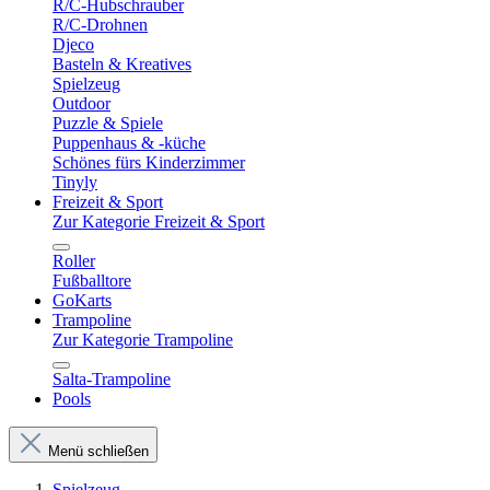
R/C-Hubschrauber
R/C-Drohnen
Djeco
Basteln & Kreatives
Spielzeug
Outdoor
Puzzle & Spiele
Puppenhaus & -küche
Schönes fürs Kinderzimmer
Tinyly
Freizeit & Sport
Zur Kategorie Freizeit & Sport
Roller
Fußballtore
GoKarts
Trampoline
Zur Kategorie Trampoline
Salta-Trampoline
Pools
Menü schließen
Spielzeug