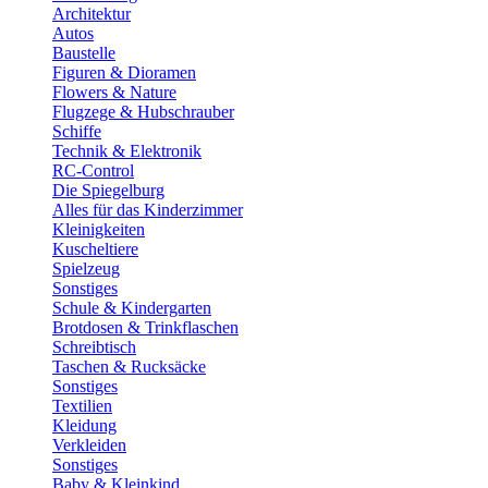
Architektur
Autos
Baustelle
Figuren & Dioramen
Flowers & Nature
Flugzege & Hubschrauber
Schiffe
Technik & Elektronik
RC-Control
Die Spiegelburg
Alles für das Kinderzimmer
Kleinigkeiten
Kuscheltiere
Spielzeug
Sonstiges
Schule & Kindergarten
Brotdosen & Trinkflaschen
Schreibtisch
Taschen & Rucksäcke
Sonstiges
Textilien
Kleidung
Verkleiden
Sonstiges
Baby & Kleinkind