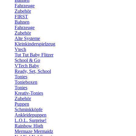
Bahnen
Fahrzeuge
Zubehör
FIRST
Bahnen
Fahrzeuge
Zubehör
Alte Systeme
Kleinkinderspielzeug
Vtech
Tut Tut Baby Flitzer
School & Go
VTech Baby
Ready, Set, School
Tonies
Tonieboxen
Tonies
Kreativ-Tonies
Zubehör
Puppen
Schminkköpfe
Ankleidepuppen
L.O.L. Surprise!
Rainbow High
Mermaze Mermaidz