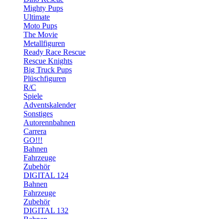
Mighty Pups
Ultimate
Moto Pups
The Movie
Metallfiguren
Ready Race Rescue
Rescue Knights
Big Truck Pups
Plüschfiguren
R/C
Spiele
Adventskalender
Sonstiges
Autorennbahnen
Carrera
GO!!!
Bahnen
Fahrzeuge
Zubehör
DIGITAL 124
Bahnen
Fahrzeuge
Zubehör
DIGITAL 132