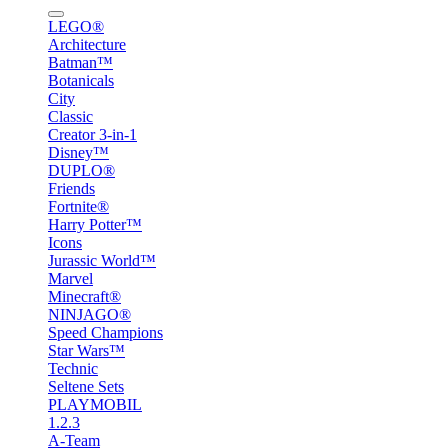
LEGO®
Architecture
Batman™
Botanicals
City
Classic
Creator 3-in-1
Disney™
DUPLO®
Friends
Fortnite®
Harry Potter™
Icons
Jurassic World™
Marvel
Minecraft®
NINJAGO®
Speed Champions
Star Wars™
Technic
Seltene Sets
PLAYMOBIL
1.2.3
A-Team