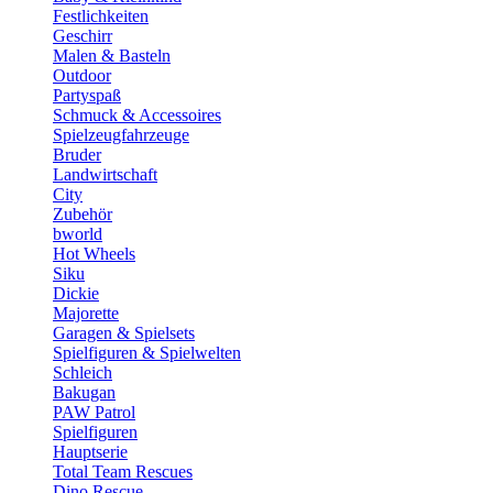
Festlichkeiten
Geschirr
Malen & Basteln
Outdoor
Partyspaß
Schmuck & Accessoires
Spielzeugfahrzeuge
Bruder
Landwirtschaft
City
Zubehör
bworld
Hot Wheels
Siku
Dickie
Majorette
Garagen & Spielsets
Spielfiguren & Spielwelten
Schleich
Bakugan
PAW Patrol
Spielfiguren
Hauptserie
Total Team Rescues
Dino Rescue