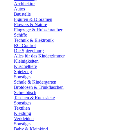
Architektur
Autos
Baustelle
Figuren & Dioramen
Flowers & Nature
Flugzege & Hubschrauber
Schiffe
Technik & Elektronik
RC-Control
Die Spiegelburg
Alles für das Kinderzimmer
Kleinigkeiten
Kuscheltiere
Spielzeug
Sonstiges
Schule & Kindergarten
Brotdosen & Trinkflaschen
Schreibtisch
Taschen & Rucksäcke
Sonstiges
Textilien
Kleidung
Verkleiden
Sonstiges
Baby & Kleinkind