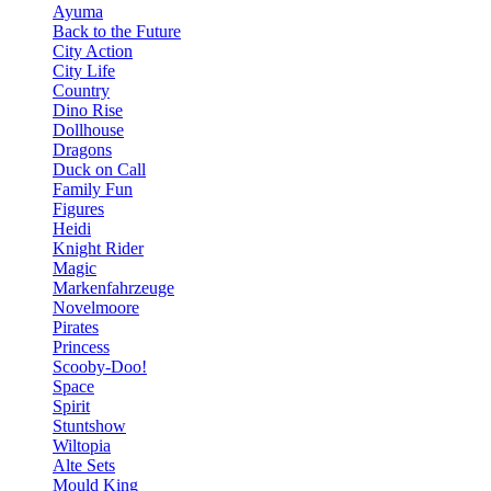
Ayuma
Back to the Future
City Action
City Life
Country
Dino Rise
Dollhouse
Dragons
Duck on Call
Family Fun
Figures
Heidi
Knight Rider
Magic
Markenfahrzeuge
Novelmoore
Pirates
Princess
Scooby-Doo!
Space
Spirit
Stuntshow
Wiltopia
Alte Sets
Mould King