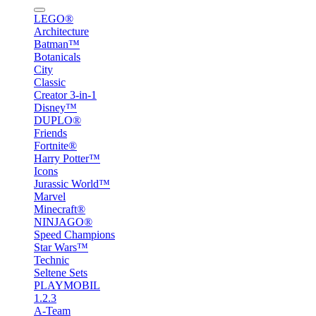
LEGO®
Architecture
Batman™
Botanicals
City
Classic
Creator 3-in-1
Disney™
DUPLO®
Friends
Fortnite®
Harry Potter™
Icons
Jurassic World™
Marvel
Minecraft®
NINJAGO®
Speed Champions
Star Wars™
Technic
Seltene Sets
PLAYMOBIL
1.2.3
A-Team