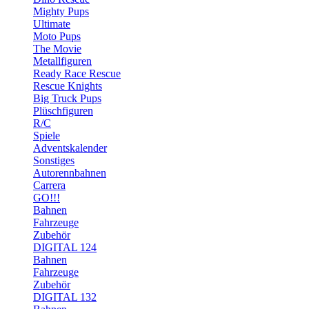
Mighty Pups
Ultimate
Moto Pups
The Movie
Metallfiguren
Ready Race Rescue
Rescue Knights
Big Truck Pups
Plüschfiguren
R/C
Spiele
Adventskalender
Sonstiges
Autorennbahnen
Carrera
GO!!!
Bahnen
Fahrzeuge
Zubehör
DIGITAL 124
Bahnen
Fahrzeuge
Zubehör
DIGITAL 132