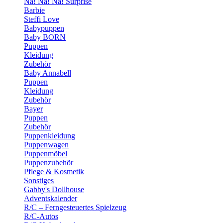
Na! Na! Na! Surprise
Barbie
Steffi Love
Babypuppen
Baby BORN
Puppen
Kleidung
Zubehör
Baby Annabell
Puppen
Kleidung
Zubehör
Bayer
Puppen
Zubehör
Puppenkleidung
Puppenwagen
Puppenmöbel
Puppenzubehör
Pflege & Kosmetik
Sonstiges
Gabby's Dollhouse
Adventskalender
R/C – Ferngesteuertes Spielzeug
R/C-Autos