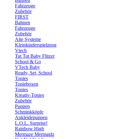
Bahnen
Fahrzeuge
Zubehör
FIRST
Bahnen
Fahrzeuge
Zubehör
Alte Systeme
Kleinkinderspielzeug
Vtech
Tut Tut Baby Flitzer
School & Go
VTech Baby
Ready, Set, School
Tonies
Tonieboxen
Tonies
Kreativ-Tonies
Zubehör
Puppen
Schminkköpfe
Ankleidepuppen
L.O.L. Surprise!
Rainbow High
Mermaze Mermaidz