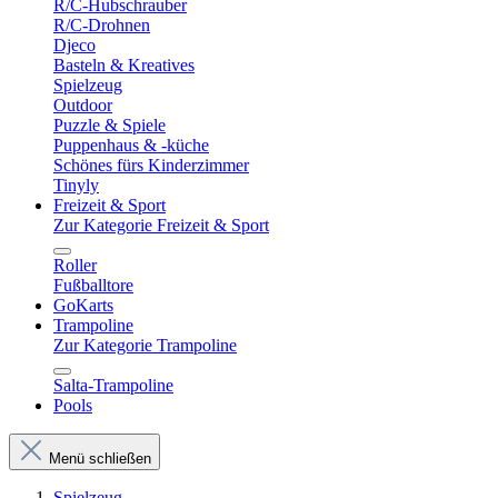
R/C-Hubschrauber
R/C-Drohnen
Djeco
Basteln & Kreatives
Spielzeug
Outdoor
Puzzle & Spiele
Puppenhaus & -küche
Schönes fürs Kinderzimmer
Tinyly
Freizeit & Sport
Zur Kategorie Freizeit & Sport
Roller
Fußballtore
GoKarts
Trampoline
Zur Kategorie Trampoline
Salta-Trampoline
Pools
Menü schließen
Spielzeug