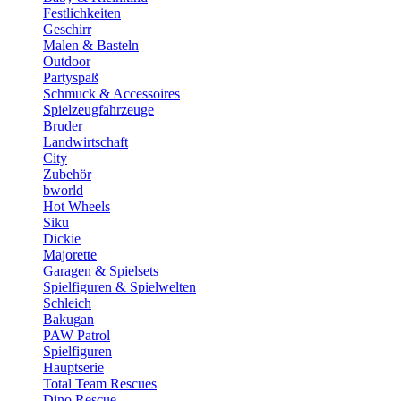
Festlichkeiten
Geschirr
Malen & Basteln
Outdoor
Partyspaß
Schmuck & Accessoires
Spielzeugfahrzeuge
Bruder
Landwirtschaft
City
Zubehör
bworld
Hot Wheels
Siku
Dickie
Majorette
Garagen & Spielsets
Spielfiguren & Spielwelten
Schleich
Bakugan
PAW Patrol
Spielfiguren
Hauptserie
Total Team Rescues
Dino Rescue