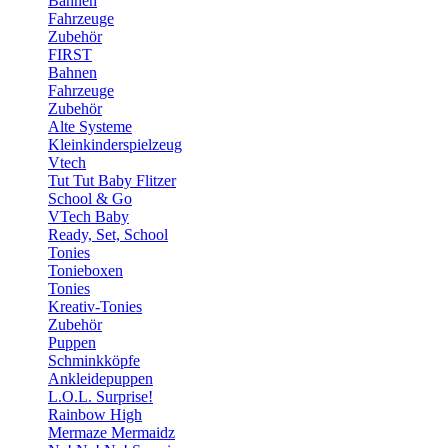
Bahnen
Fahrzeuge
Zubehör
FIRST
Bahnen
Fahrzeuge
Zubehör
Alte Systeme
Kleinkinderspielzeug
Vtech
Tut Tut Baby Flitzer
School & Go
VTech Baby
Ready, Set, School
Tonies
Tonieboxen
Tonies
Kreativ-Tonies
Zubehör
Puppen
Schminkköpfe
Ankleidepuppen
L.O.L. Surprise!
Rainbow High
Mermaze Mermaidz