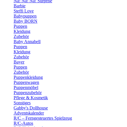
Na! Na! Na! Surprise
Barbie
Steffi Love
Babypuppen
Baby BORN
Puppen
Kleidung
Zubehör
Baby Annabell
Puppen
Kleidung
Zubehör
Bayer
Puppen
Zubehör
Puppenkleidung
Puppenwagen
Puppenmöbel
Puppenzubehör
Pflege & Kosmetik
Sonstiges
Gabby's Dollhouse
Adventskalender
R/C – Ferngesteuertes Spielzeug
R/C-Autos