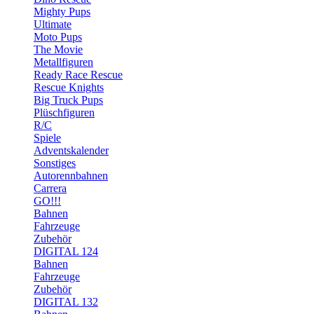
Mighty Pups
Ultimate
Moto Pups
The Movie
Metallfiguren
Ready Race Rescue
Rescue Knights
Big Truck Pups
Plüschfiguren
R/C
Spiele
Adventskalender
Sonstiges
Autorennbahnen
Carrera
GO!!!
Bahnen
Fahrzeuge
Zubehör
DIGITAL 124
Bahnen
Fahrzeuge
Zubehör
DIGITAL 132