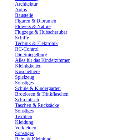
Architektur
Autos
Baustelle
Figuren & Dioramen
Flowers & Nature
Flugzege & Hubschrauber
Schiffe
Technik & Elektronik
RC-Control
Die Spiegelburg
Alles für das Kinderzimmer
Kleinigkeiten
Kuscheltiere
Spielzeug
Sonstiges
Schule & Kindergarten
Brotdosen & Trinkflaschen
Schreibtisch
Taschen & Rucksäcke
Sonstiges
Textilien
Kleidung
Verkleiden
Sonstiges
Baby & Kleinkind