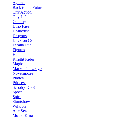
Ayuma
Back to the Future
City Action
City Life
Country
Dino Rise
Dollhouse
Dragons
Duck on Call
Family Fun
Figures
Heidi
Knight Rider
Magic
Markenfahrzeuge
Novelmoore
Pirates
Princess
Scooby-Doo!
Space
Spirit
Stuntshow
Wiltopia
Alte Sets
Mould King