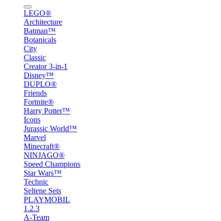
LEGO®
Architecture
Batman™
Botanicals
City
Classic
Creator 3-in-1
Disney™
DUPLO®
Friends
Fortnite®
Harry Potter™
Icons
Jurassic World™
Marvel
Minecraft®
NINJAGO®
Speed Champions
Star Wars™
Technic
Seltene Sets
PLAYMOBIL
1.2.3
A-Team