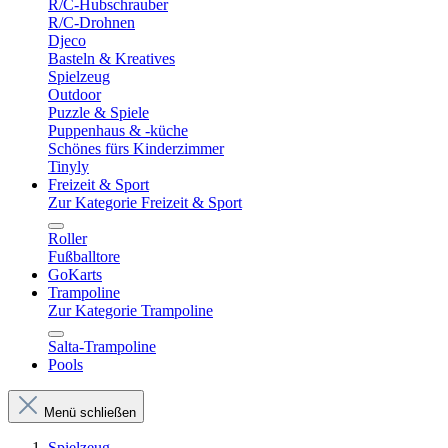
R/C-Hubschrauber
R/C-Drohnen
Djeco
Basteln & Kreatives
Spielzeug
Outdoor
Puzzle & Spiele
Puppenhaus & -küche
Schönes fürs Kinderzimmer
Tinyly
Freizeit & Sport
Zur Kategorie Freizeit & Sport
Roller
Fußballtore
GoKarts
Trampoline
Zur Kategorie Trampoline
Salta-Trampoline
Pools
Menü schließen
Spielzeug