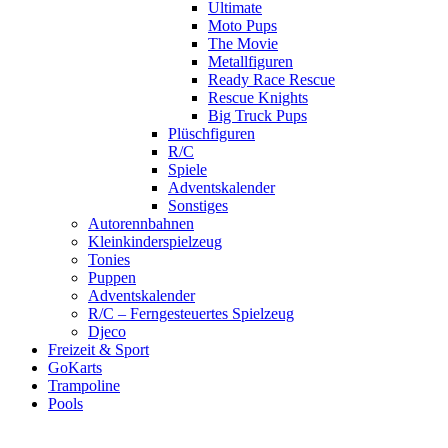
Ultimate
Moto Pups
The Movie
Metallfiguren
Ready Race Rescue
Rescue Knights
Big Truck Pups
Plüschfiguren
R/C
Spiele
Adventskalender
Sonstiges
Autorennbahnen
Kleinkinderspielzeug
Tonies
Puppen
Adventskalender
R/C – Ferngesteuertes Spielzeug
Djeco
Freizeit & Sport
GoKarts
Trampoline
Pools