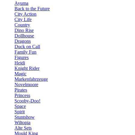
Ayuma
Back to the Future
City Action
City Life
Country
Dino Rise
Dollhouse
Dragons
Duck on Call
Family Fun
Figures
Heidi
Knight Rider
Magic
Markenfahrzeuge
Novelmoore
Pirates
Princess
Scooby-Doo!
Space
Spirit
Stuntshow
Wiltopia
Alte Sets
Mould King