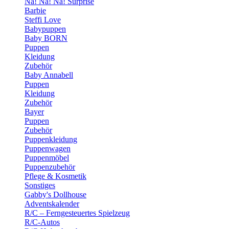
Na! Na! Na! Surprise
Barbie
Steffi Love
Babypuppen
Baby BORN
Puppen
Kleidung
Zubehör
Baby Annabell
Puppen
Kleidung
Zubehör
Bayer
Puppen
Zubehör
Puppenkleidung
Puppenwagen
Puppenmöbel
Puppenzubehör
Pflege & Kosmetik
Sonstiges
Gabby's Dollhouse
Adventskalender
R/C – Ferngesteuertes Spielzeug
R/C-Autos