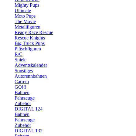
Mighty Pups
Ultimate
Moto Pups
The Movie
Metallfiguren
Ready Race Rescue
Rescue Knights
Big Truck Pups
Plüschfiguren
R/C
Spiele
Adventskalender
Sonstiges
Autorennbahnen
Carrera
GO!!!
Bahnen
Fahrzeuge
Zubehör
DIGITAL 124
Bahnen
Fahrzeuge
Zubehör
DIGITAL 132