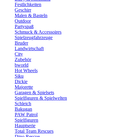
Festlichkeiten
Geschirr
Malen & Basteln
Outdoor
Partyspaß
Schmuck & Accessoires
Spielzeugfahrzeuge
Bruder
Landwirtschaft
City
Zubehör
bworld
Hot Wheels
Siku
Dickie
Majorette
Garagen & Spielsets
Spielfiguren & Spielwelten
Schleich
Bakugan
PAW Patrol
Spielfiguren
Hauptserie
Total Team Rescues
Dino Rescue