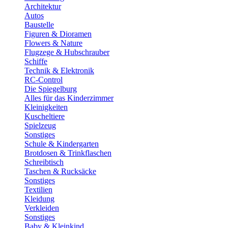
Architektur
Autos
Baustelle
Figuren & Dioramen
Flowers & Nature
Flugzege & Hubschrauber
Schiffe
Technik & Elektronik
RC-Control
Die Spiegelburg
Alles für das Kinderzimmer
Kleinigkeiten
Kuscheltiere
Spielzeug
Sonstiges
Schule & Kindergarten
Brotdosen & Trinkflaschen
Schreibtisch
Taschen & Rucksäcke
Sonstiges
Textilien
Kleidung
Verkleiden
Sonstiges
Baby & Kleinkind