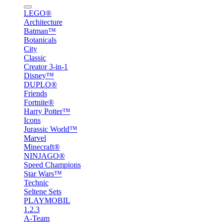
LEGO®
Architecture
Batman™
Botanicals
City
Classic
Creator 3-in-1
Disney™
DUPLO®
Friends
Fortnite®
Harry Potter™
Icons
Jurassic World™
Marvel
Minecraft®
NINJAGO®
Speed Champions
Star Wars™
Technic
Seltene Sets
PLAYMOBIL
1.2.3
A-Team