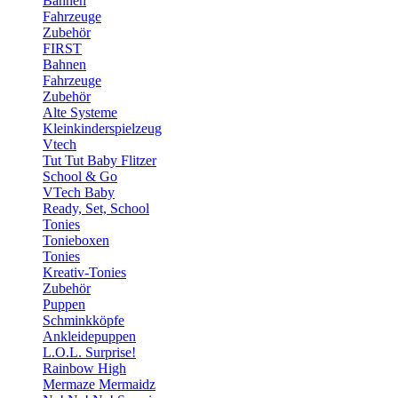
Bahnen
Fahrzeuge
Zubehör
FIRST
Bahnen
Fahrzeuge
Zubehör
Alte Systeme
Kleinkinderspielzeug
Vtech
Tut Tut Baby Flitzer
School & Go
VTech Baby
Ready, Set, School
Tonies
Tonieboxen
Tonies
Kreativ-Tonies
Zubehör
Puppen
Schminkköpfe
Ankleidepuppen
L.O.L. Surprise!
Rainbow High
Mermaze Mermaidz