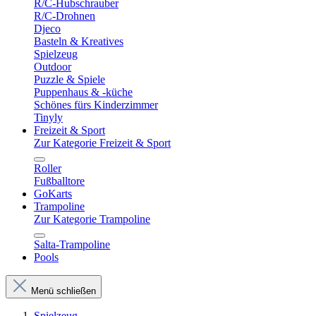
R/C-Hubschrauber
R/C-Drohnen
Djeco
Basteln & Kreatives
Spielzeug
Outdoor
Puzzle & Spiele
Puppenhaus & -küche
Schönes fürs Kinderzimmer
Tinyly
Freizeit & Sport
Zur Kategorie Freizeit & Sport
Roller
Fußballtore
GoKarts
Trampoline
Zur Kategorie Trampoline
Salta-Trampoline
Pools
Menü schließen
Spielzeug