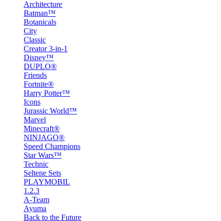
Architecture
Batman™
Botanicals
City
Classic
Creator 3-in-1
Disney™
DUPLO®
Friends
Fortnite®
Harry Potter™
Icons
Jurassic World™
Marvel
Minecraft®
NINJAGO®
Speed Champions
Star Wars™
Technic
Seltene Sets
PLAYMOBIL
1.2.3
A-Team
Ayuma
Back to the Future