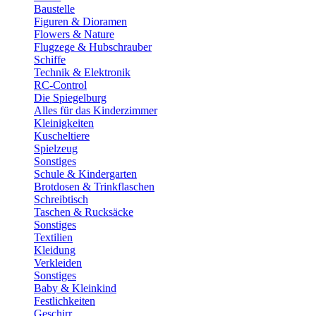
Baustelle
Figuren & Dioramen
Flowers & Nature
Flugzege & Hubschrauber
Schiffe
Technik & Elektronik
RC-Control
Die Spiegelburg
Alles für das Kinderzimmer
Kleinigkeiten
Kuscheltiere
Spielzeug
Sonstiges
Schule & Kindergarten
Brotdosen & Trinkflaschen
Schreibtisch
Taschen & Rucksäcke
Sonstiges
Textilien
Kleidung
Verkleiden
Sonstiges
Baby & Kleinkind
Festlichkeiten
Geschirr