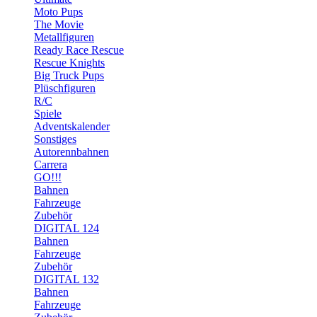
Moto Pups
The Movie
Metallfiguren
Ready Race Rescue
Rescue Knights
Big Truck Pups
Plüschfiguren
R/C
Spiele
Adventskalender
Sonstiges
Autorennbahnen
Carrera
GO!!!
Bahnen
Fahrzeuge
Zubehör
DIGITAL 124
Bahnen
Fahrzeuge
Zubehör
DIGITAL 132
Bahnen
Fahrzeuge