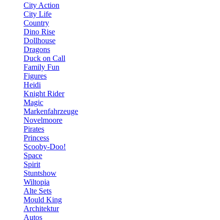
City Action
City Life
Country
Dino Rise
Dollhouse
Dragons
Duck on Call
Family Fun
Figures
Heidi
Knight Rider
Magic
Markenfahrzeuge
Novelmoore
Pirates
Princess
Scooby-Doo!
Space
Spirit
Stuntshow
Wiltopia
Alte Sets
Mould King
Architektur
Autos