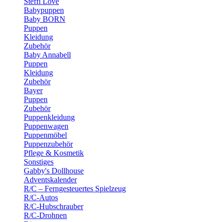
Steffi Love
Babypuppen
Baby BORN
Puppen
Kleidung
Zubehör
Baby Annabell
Puppen
Kleidung
Zubehör
Bayer
Puppen
Zubehör
Puppenkleidung
Puppenwagen
Puppenmöbel
Puppenzubehör
Pflege & Kosmetik
Sonstiges
Gabby's Dollhouse
Adventskalender
R/C – Ferngesteuertes Spielzeug
R/C-Autos
R/C-Hubschrauber
R/C-Drohnen