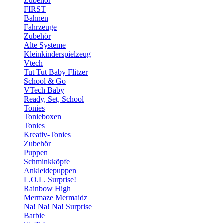
Zubehör
FIRST
Bahnen
Fahrzeuge
Zubehör
Alte Systeme
Kleinkinderspielzeug
Vtech
Tut Tut Baby Flitzer
School & Go
VTech Baby
Ready, Set, School
Tonies
Tonieboxen
Tonies
Kreativ-Tonies
Zubehör
Puppen
Schminkköpfe
Ankleidepuppen
L.O.L. Surprise!
Rainbow High
Mermaze Mermaidz
Na! Na! Na! Surprise
Barbie