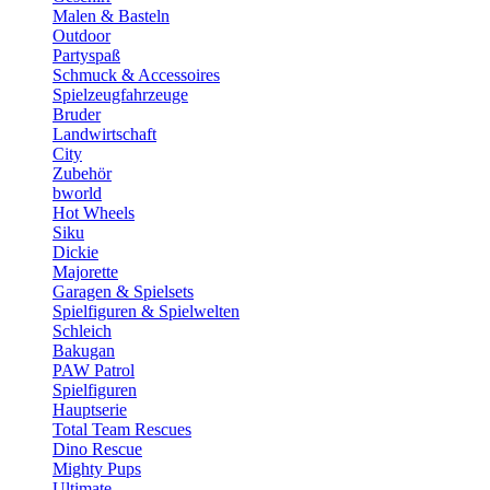
Malen & Basteln
Outdoor
Partyspaß
Schmuck & Accessoires
Spielzeugfahrzeuge
Bruder
Landwirtschaft
City
Zubehör
bworld
Hot Wheels
Siku
Dickie
Majorette
Garagen & Spielsets
Spielfiguren & Spielwelten
Schleich
Bakugan
PAW Patrol
Spielfiguren
Hauptserie
Total Team Rescues
Dino Rescue
Mighty Pups
Ultimate