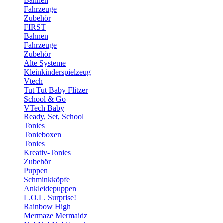
Bahnen
Fahrzeuge
Zubehör
FIRST
Bahnen
Fahrzeuge
Zubehör
Alte Systeme
Kleinkinderspielzeug
Vtech
Tut Tut Baby Flitzer
School & Go
VTech Baby
Ready, Set, School
Tonies
Tonieboxen
Tonies
Kreativ-Tonies
Zubehör
Puppen
Schminkköpfe
Ankleidepuppen
L.O.L. Surprise!
Rainbow High
Mermaze Mermaidz