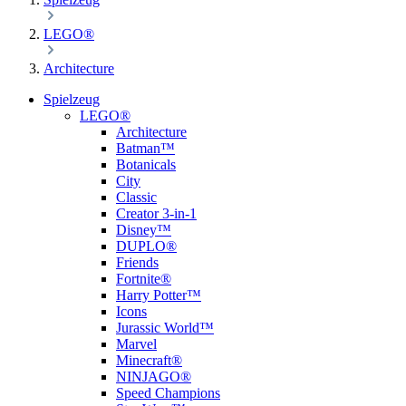
LEGO®
Architecture
Spielzeug
LEGO®
Architecture
Batman™
Botanicals
City
Classic
Creator 3-in-1
Disney™
DUPLO®
Friends
Fortnite®
Harry Potter™
Icons
Jurassic World™
Marvel
Minecraft®
NINJAGO®
Speed Champions