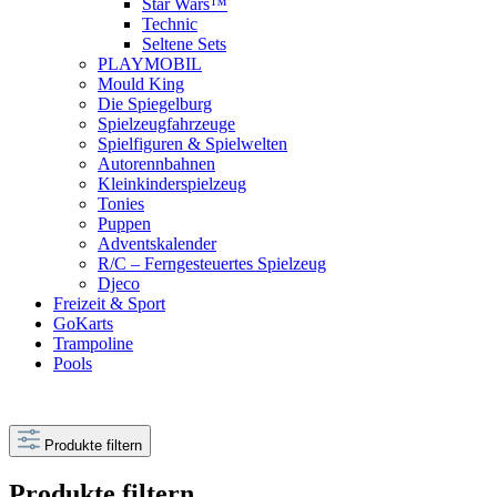
Star Wars™
Technic
Seltene Sets
PLAYMOBIL
Mould King
Die Spiegelburg
Spielzeugfahrzeuge
Spielfiguren & Spielwelten
Autorennbahnen
Kleinkinderspielzeug
Tonies
Puppen
Adventskalender
R/C – Ferngesteuertes Spielzeug
Djeco
Freizeit & Sport
GoKarts
Trampoline
Pools
Produkte filtern
Produkte filtern