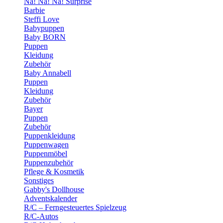
Na! Na! Na! Surprise
Barbie
Steffi Love
Babypuppen
Baby BORN
Puppen
Kleidung
Zubehör
Baby Annabell
Puppen
Kleidung
Zubehör
Bayer
Puppen
Zubehör
Puppenkleidung
Puppenwagen
Puppenmöbel
Puppenzubehör
Pflege & Kosmetik
Sonstiges
Gabby's Dollhouse
Adventskalender
R/C – Ferngesteuertes Spielzeug
R/C-Autos