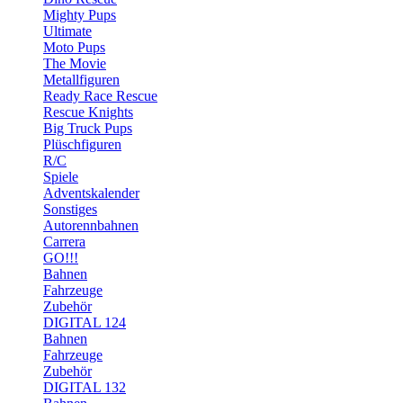
Mighty Pups
Ultimate
Moto Pups
The Movie
Metallfiguren
Ready Race Rescue
Rescue Knights
Big Truck Pups
Plüschfiguren
R/C
Spiele
Adventskalender
Sonstiges
Autorennbahnen
Carrera
GO!!!
Bahnen
Fahrzeuge
Zubehör
DIGITAL 124
Bahnen
Fahrzeuge
Zubehör
DIGITAL 132