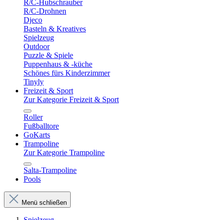
R/C-Hubschrauber
R/C-Drohnen
Djeco
Basteln & Kreatives
Spielzeug
Outdoor
Puzzle & Spiele
Puppenhaus & -küche
Schönes fürs Kinderzimmer
Tinyly
Freizeit & Sport
Zur Kategorie Freizeit & Sport
Roller
Fußballtore
GoKarts
Trampoline
Zur Kategorie Trampoline
Salta-Trampoline
Pools
Menü schließen
Spielzeug