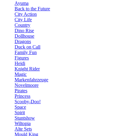
Ayuma
Back to the Future
City Action
City Life
Country
Dino Rise
Dollhouse
Dragons
Duck on Call
Family Fun
Figures
Heidi
Knight Rider
Magic
Markenfahrzeuge
Novelmoore
Pirates
Princess
Scooby-Doo!
Space
Spirit
Stuntshow
Wiltopia
Alte Sets
Mould King