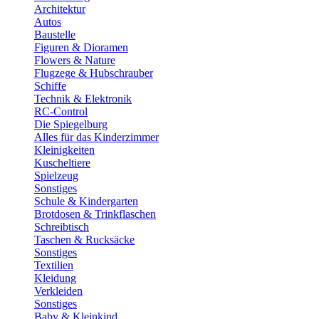
Architektur
Autos
Baustelle
Figuren & Dioramen
Flowers & Nature
Flugzege & Hubschrauber
Schiffe
Technik & Elektronik
RC-Control
Die Spiegelburg
Alles für das Kinderzimmer
Kleinigkeiten
Kuscheltiere
Spielzeug
Sonstiges
Schule & Kindergarten
Brotdosen & Trinkflaschen
Schreibtisch
Taschen & Rucksäcke
Sonstiges
Textilien
Kleidung
Verkleiden
Sonstiges
Baby & Kleinkind