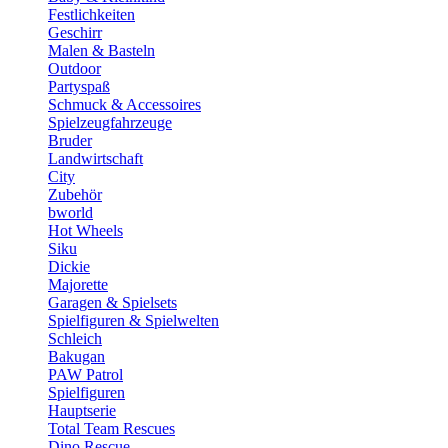
Festlichkeiten
Geschirr
Malen & Basteln
Outdoor
Partyspaß
Schmuck & Accessoires
Spielzeugfahrzeuge
Bruder
Landwirtschaft
City
Zubehör
bworld
Hot Wheels
Siku
Dickie
Majorette
Garagen & Spielsets
Spielfiguren & Spielwelten
Schleich
Bakugan
PAW Patrol
Spielfiguren
Hauptserie
Total Team Rescues
Dino Rescue