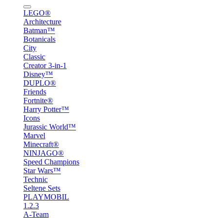
LEGO®
Architecture
Batman™
Botanicals
City
Classic
Creator 3-in-1
Disney™
DUPLO®
Friends
Fortnite®
Harry Potter™
Icons
Jurassic World™
Marvel
Minecraft®
NINJAGO®
Speed Champions
Star Wars™
Technic
Seltene Sets
PLAYMOBIL
1.2.3
A-Team