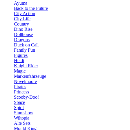
Ayuma
Back to the Future
City Action
City Life
Country
Dino Rise
Dollhouse
Dragons
Duck on Call
Family Fun
Figures
Heidi
Knight Rider
Magic
Markenfahrzeuge
Novelmoore
Pirates
Princess
Scooby-Doo!
Space
Spirit
Stuntshow
Wiltopia
Alte Sets
Mould King