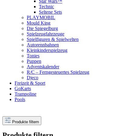
Star Wars™
Technic
Seltene Sets
PLAYMOBIL
Mould King
Die Spiegelburg
Spielzeugfahrzeuge
Spielfiguren & Spielwelten
Autorennbahnen
Kleinkinderspielzeug
Tonies
Puppen
Adventskalender
R/C – Ferngesteuertes Spielzeug
Djeco
Freizeit & Sport
GoKarts
Trampoline
Pools
Produkte filtern
Produkte filtern