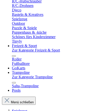
R/C-Hubschrauber
R/C-Drohnen
Djeco
Basteln & Kreatives
Spielzeug
Outdoor
Puzzle & Spiele
Puppenhaus & -küche
Schönes fürs Kinderzimmer
Tinyly
Freizeit & Sport
Zur Kategorie Freizeit & Sport
Roller
Fußballtore
GoKarts
Trampoline
Zur Kategorie Trampoline
Salta-Trampoline
Pools
Menü schließen
Spielzeug