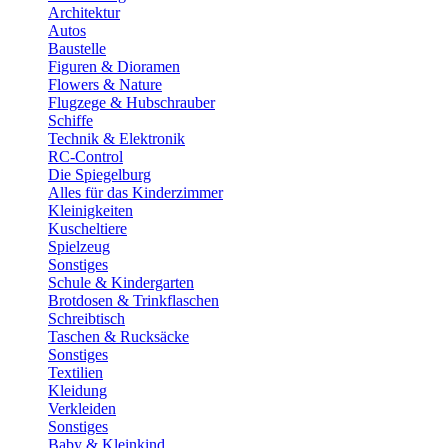
Architektur
Autos
Baustelle
Figuren & Dioramen
Flowers & Nature
Flugzege & Hubschrauber
Schiffe
Technik & Elektronik
RC-Control
Die Spiegelburg
Alles für das Kinderzimmer
Kleinigkeiten
Kuscheltiere
Spielzeug
Sonstiges
Schule & Kindergarten
Brotdosen & Trinkflaschen
Schreibtisch
Taschen & Rucksäcke
Sonstiges
Textilien
Kleidung
Verkleiden
Sonstiges
Baby & Kleinkind