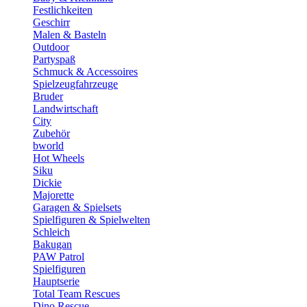
Festlichkeiten
Geschirr
Malen & Basteln
Outdoor
Partyspaß
Schmuck & Accessoires
Spielzeugfahrzeuge
Bruder
Landwirtschaft
City
Zubehör
bworld
Hot Wheels
Siku
Dickie
Majorette
Garagen & Spielsets
Spielfiguren & Spielwelten
Schleich
Bakugan
PAW Patrol
Spielfiguren
Hauptserie
Total Team Rescues
Dino Rescue