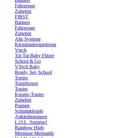
Bahnen
Fahrzeuge
Zubehör
FIRST
Bahnen
Fahrzeuge
Zubehör
Alte Systeme
Kleinkinderspielzeug
Vtech
Tut Tut Baby Flitzer
School & Go
VTech Baby
Ready, Set, School
Tonies
Tonieboxen
Tonies
Kreativ-Tonies
Zubehör
Puppen
Schminkköpfe
Ankleidepuppen
L.O.L. Surprise!
Rainbow High
Mermaze Mermaidz