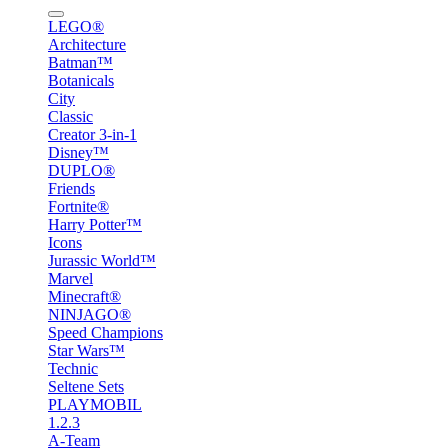
LEGO®
Architecture
Batman™
Botanicals
City
Classic
Creator 3-in-1
Disney™
DUPLO®
Friends
Fortnite®
Harry Potter™
Icons
Jurassic World™
Marvel
Minecraft®
NINJAGO®
Speed Champions
Star Wars™
Technic
Seltene Sets
PLAYMOBIL
1.2.3
A-Team