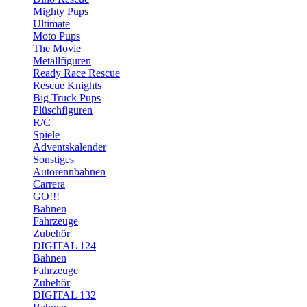
Mighty Pups
Ultimate
Moto Pups
The Movie
Metallfiguren
Ready Race Rescue
Rescue Knights
Big Truck Pups
Plüschfiguren
R/C
Spiele
Adventskalender
Sonstiges
Autorennbahnen
Carrera
GO!!!
Bahnen
Fahrzeuge
Zubehör
DIGITAL 124
Bahnen
Fahrzeuge
Zubehör
DIGITAL 132