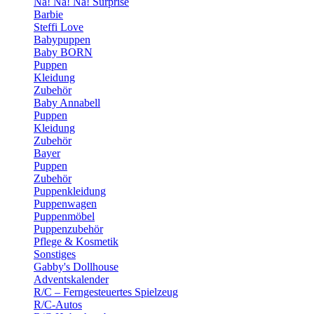
Na! Na! Na! Surprise
Barbie
Steffi Love
Babypuppen
Baby BORN
Puppen
Kleidung
Zubehör
Baby Annabell
Puppen
Kleidung
Zubehör
Bayer
Puppen
Zubehör
Puppenkleidung
Puppenwagen
Puppenmöbel
Puppenzubehör
Pflege & Kosmetik
Sonstiges
Gabby's Dollhouse
Adventskalender
R/C – Ferngesteuertes Spielzeug
R/C-Autos