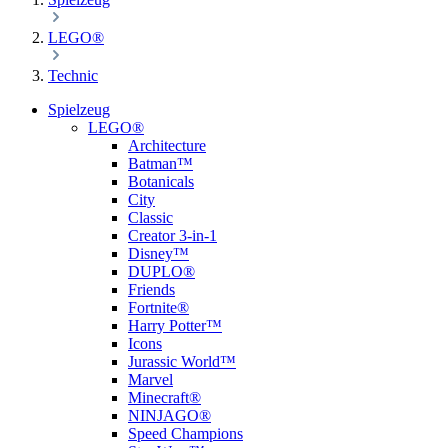
LEGO®
Technic
Spielzeug
LEGO®
Architecture
Batman™
Botanicals
City
Classic
Creator 3-in-1
Disney™
DUPLO®
Friends
Fortnite®
Harry Potter™
Icons
Jurassic World™
Marvel
Minecraft®
NINJAGO®
Speed Champions