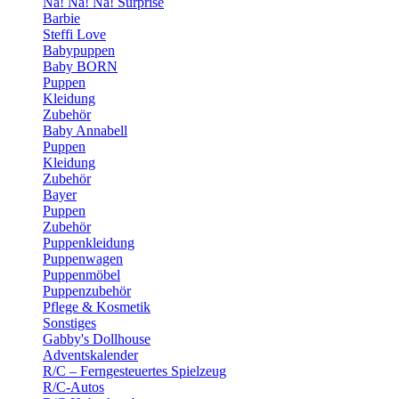
Na! Na! Na! Surprise
Barbie
Steffi Love
Babypuppen
Baby BORN
Puppen
Kleidung
Zubehör
Baby Annabell
Puppen
Kleidung
Zubehör
Bayer
Puppen
Zubehör
Puppenkleidung
Puppenwagen
Puppenmöbel
Puppenzubehör
Pflege & Kosmetik
Sonstiges
Gabby's Dollhouse
Adventskalender
R/C – Ferngesteuertes Spielzeug
R/C-Autos