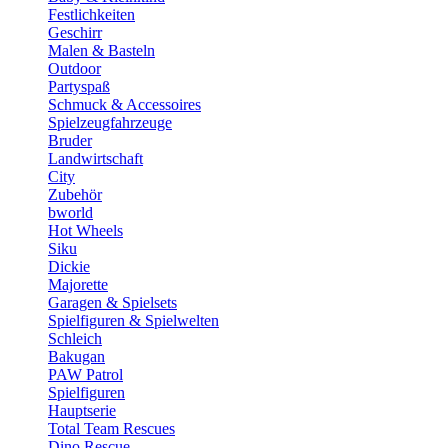
Festlichkeiten
Geschirr
Malen & Basteln
Outdoor
Partyspaß
Schmuck & Accessoires
Spielzeugfahrzeuge
Bruder
Landwirtschaft
City
Zubehör
bworld
Hot Wheels
Siku
Dickie
Majorette
Garagen & Spielsets
Spielfiguren & Spielwelten
Schleich
Bakugan
PAW Patrol
Spielfiguren
Hauptserie
Total Team Rescues
Dino Rescue