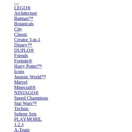
LEGO®
Architecture
Batman™
Botanicals
City
Classic
Creator 3-in-1
Disney™
DUPLO®
Friends
Fortnite®
Harry Potter™
Icons
Jurassic World™
Marvel
Minecraft®
NINJAGO®
Speed Champions
Star Wars™
Technic
Seltene Sets
PLAYMOBIL
1.2.3
A-Team