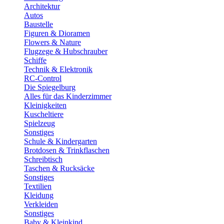
Architektur
Autos
Baustelle
Figuren & Dioramen
Flowers & Nature
Flugzege & Hubschrauber
Schiffe
Technik & Elektronik
RC-Control
Die Spiegelburg
Alles für das Kinderzimmer
Kleinigkeiten
Kuscheltiere
Spielzeug
Sonstiges
Schule & Kindergarten
Brotdosen & Trinkflaschen
Schreibtisch
Taschen & Rucksäcke
Sonstiges
Textilien
Kleidung
Verkleiden
Sonstiges
Baby & Kleinkind