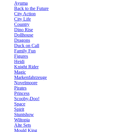
Ayuma
Back to the Future
City Action
City Life
Country
Dino Rise
Dollhouse
Dragons
Duck on Call
Family Fun
Figures
Heidi
Knight Rider
Magic
Markenfahrzeuge
Novelmoore
Pirates
Princess
Scooby-Doo!
Space
Spirit
Stuntshow
Wiltopia
Alte Sets
Mould King