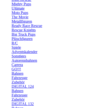
Mighty Pups
Ultimate
Moto Pups
The Movie
Metallfiguren
Ready Race Rescue
Rescue Knights
Big Truck Pups
Plüschfiguren
R/C
Spiele
Adventskalender
Sonstiges
Autorennbahnen
Carrera
GO!!!
Bahnen
Fahrzeuge
Zubehör
DIGITAL 124
Bahnen
Fahrzeuge
Zubehör
DIGITAL 132