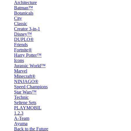
Architecture
Batman™
Botanicals
City
Classic
Creator 3-in-1
Disney™
DUPLO®
Friends
Fortnite®
Harry Potter™
Icons
Jurassic World™
Marvel
Minecraft®
NINJAGO®
Speed Champions
Star Wars™
Technic
Seltene Sets
PLAYMOBIL
1.2.3
A-Team
Ayuma
Back to the Future