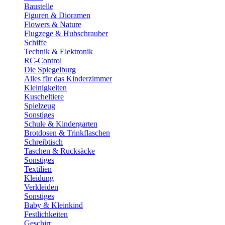
Baustelle
Figuren & Dioramen
Flowers & Nature
Flugzege & Hubschrauber
Schiffe
Technik & Elektronik
RC-Control
Die Spiegelburg
Alles für das Kinderzimmer
Kleinigkeiten
Kuscheltiere
Spielzeug
Sonstiges
Schule & Kindergarten
Brotdosen & Trinkflaschen
Schreibtisch
Taschen & Rucksäcke
Sonstiges
Textilien
Kleidung
Verkleiden
Sonstiges
Baby & Kleinkind
Festlichkeiten
Geschirr