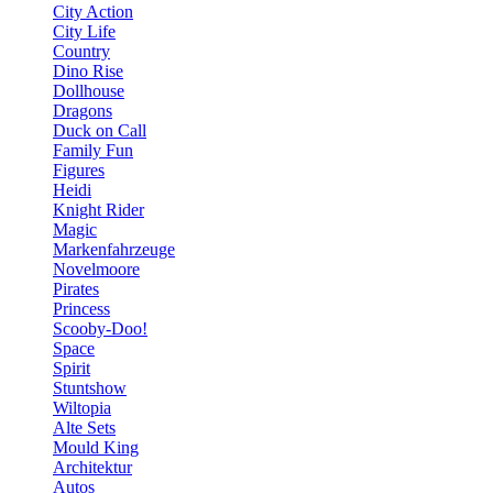
City Action
City Life
Country
Dino Rise
Dollhouse
Dragons
Duck on Call
Family Fun
Figures
Heidi
Knight Rider
Magic
Markenfahrzeuge
Novelmoore
Pirates
Princess
Scooby-Doo!
Space
Spirit
Stuntshow
Wiltopia
Alte Sets
Mould King
Architektur
Autos