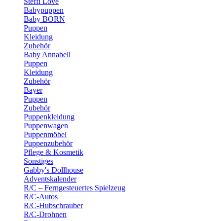
Steffi Love
Babypuppen
Baby BORN
Puppen
Kleidung
Zubehör
Baby Annabell
Puppen
Kleidung
Zubehör
Bayer
Puppen
Zubehör
Puppenkleidung
Puppenwagen
Puppenmöbel
Puppenzubehör
Pflege & Kosmetik
Sonstiges
Gabby's Dollhouse
Adventskalender
R/C – Ferngesteuertes Spielzeug
R/C-Autos
R/C-Hubschrauber
R/C-Drohnen