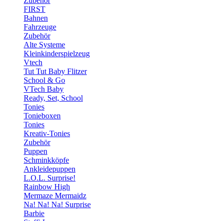
Zubehör
FIRST
Bahnen
Fahrzeuge
Zubehör
Alte Systeme
Kleinkinderspielzeug
Vtech
Tut Tut Baby Flitzer
School & Go
VTech Baby
Ready, Set, School
Tonies
Tonieboxen
Tonies
Kreativ-Tonies
Zubehör
Puppen
Schminkköpfe
Ankleidepuppen
L.O.L. Surprise!
Rainbow High
Mermaze Mermaidz
Na! Na! Na! Surprise
Barbie