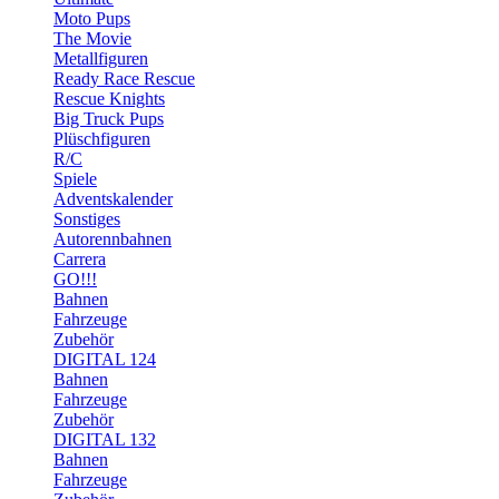
Moto Pups
The Movie
Metallfiguren
Ready Race Rescue
Rescue Knights
Big Truck Pups
Plüschfiguren
R/C
Spiele
Adventskalender
Sonstiges
Autorennbahnen
Carrera
GO!!!
Bahnen
Fahrzeuge
Zubehör
DIGITAL 124
Bahnen
Fahrzeuge
Zubehör
DIGITAL 132
Bahnen
Fahrzeuge