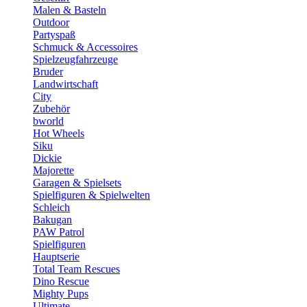
Malen & Basteln
Outdoor
Partyspaß
Schmuck & Accessoires
Spielzeugfahrzeuge
Bruder
Landwirtschaft
City
Zubehör
bworld
Hot Wheels
Siku
Dickie
Majorette
Garagen & Spielsets
Spielfiguren & Spielwelten
Schleich
Bakugan
PAW Patrol
Spielfiguren
Hauptserie
Total Team Rescues
Dino Rescue
Mighty Pups
Ultimate