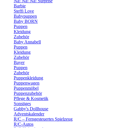
Na! Na! Na! Surprise
Barbie
Steffi Love
Babypuppen
Baby BORN
Puppen
Kleidung
Zubehör
Baby Annabell
Puppen
Kleidung
Zubehör
Bayer
Puppen
Zubehör
Puppenkleidung
Puppenwagen
Puppenmöbel
Puppenzubehör
Pflege & Kosmetik
Sonstiges
Gabby's Dollhouse
Adventskalender
R/C – Ferngesteuertes Spielzeug
R/C-Autos