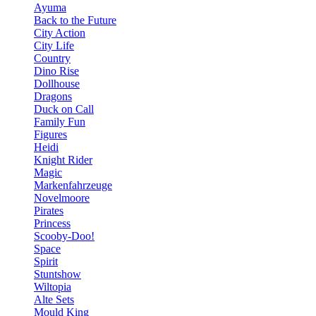
Ayuma
Back to the Future
City Action
City Life
Country
Dino Rise
Dollhouse
Dragons
Duck on Call
Family Fun
Figures
Heidi
Knight Rider
Magic
Markenfahrzeuge
Novelmoore
Pirates
Princess
Scooby-Doo!
Space
Spirit
Stuntshow
Wiltopia
Alte Sets
Mould King