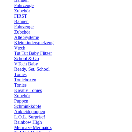
Bahnen
Fahrzeuge
Zubehör
FIRST
Bahnen
Fahrzeuge
Zubehör
Alte Systeme
Kleinkinderspielzeug
Vtech
Tut Tut Baby Flitzer
School & Go
VTech Baby
Ready, Set, School
Tonies
Tonieboxen
Tonies
Kreativ-Tonies
Zubehör
Puppen
Schminkköpfe
Ankleidepuppen
L.O.L. Surprise!
Rainbow High
Mermaze Mermaidz