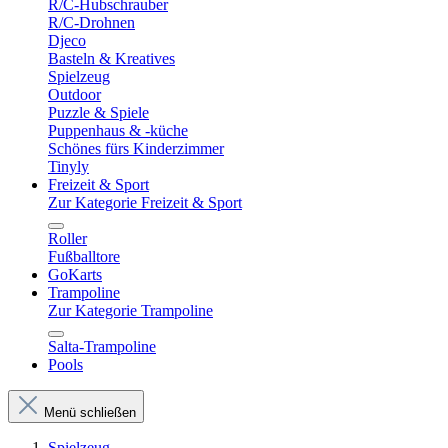
R/C-Hubschrauber
R/C-Drohnen
Djeco
Basteln & Kreatives
Spielzeug
Outdoor
Puzzle & Spiele
Puppenhaus & -küche
Schönes fürs Kinderzimmer
Tinyly
Freizeit & Sport
Zur Kategorie Freizeit & Sport
Roller
Fußballtore
GoKarts
Trampoline
Zur Kategorie Trampoline
Salta-Trampoline
Pools
Menü schließen
Spielzeug