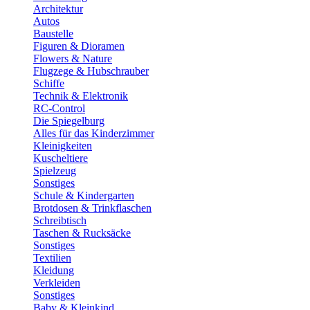
Architektur
Autos
Baustelle
Figuren & Dioramen
Flowers & Nature
Flugzege & Hubschrauber
Schiffe
Technik & Elektronik
RC-Control
Die Spiegelburg
Alles für das Kinderzimmer
Kleinigkeiten
Kuscheltiere
Spielzeug
Sonstiges
Schule & Kindergarten
Brotdosen & Trinkflaschen
Schreibtisch
Taschen & Rucksäcke
Sonstiges
Textilien
Kleidung
Verkleiden
Sonstiges
Baby & Kleinkind