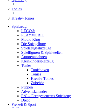
Tonies
Kreativ-Tonies
Spielzeug
LEGO®
PLAYMOBIL
Mould King
Die Spiegelburg
Spielzeugfahrzeuge
Spielfiguren & Spielwelten
Autorennbahnen
Kleinkinderspielzeug
Tonies
Tonieboxen
Tonies
Kreativ-Tonies
Zubehör
Puppen
Adventskalender
R/C – Ferngesteuertes Spielzeug
Djeco
Freizeit & Sport