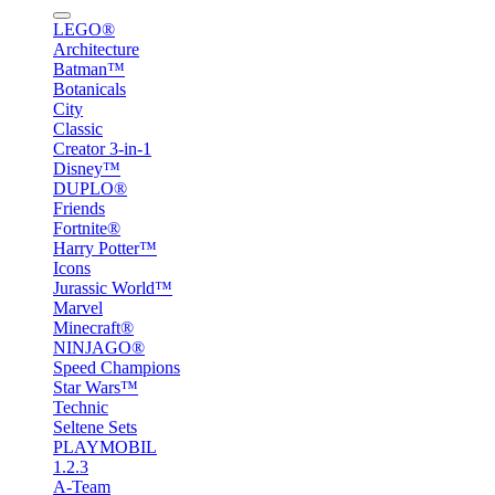
LEGO®
Architecture
Batman™
Botanicals
City
Classic
Creator 3-in-1
Disney™
DUPLO®
Friends
Fortnite®
Harry Potter™
Icons
Jurassic World™
Marvel
Minecraft®
NINJAGO®
Speed Champions
Star Wars™
Technic
Seltene Sets
PLAYMOBIL
1.2.3
A-Team