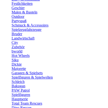
Festlichkeiten
Geschirr
Malen & Basteln
Outdoor
Partyspaß
Schmuck & Accessoires
Spielzeugfahrzeuge
Bruder
Landwirtschaft
City
Zubehör
bworld
Hot Wheels
Siku
Dickie
Majorette
Garagen & Spielsets
Spielfiguren & Spielwelten
Schleich
Bakugan
PAW Patrol
Spielfiguren
Hauptserie
Total Team Rescues
Dino Rescue