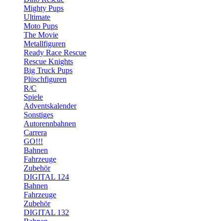
Mighty Pups
Ultimate
Moto Pups
The Movie
Metallfiguren
Ready Race Rescue
Rescue Knights
Big Truck Pups
Plüschfiguren
R/C
Spiele
Adventskalender
Sonstiges
Autorennbahnen
Carrera
GO!!!
Bahnen
Fahrzeuge
Zubehör
DIGITAL 124
Bahnen
Fahrzeuge
Zubehör
DIGITAL 132