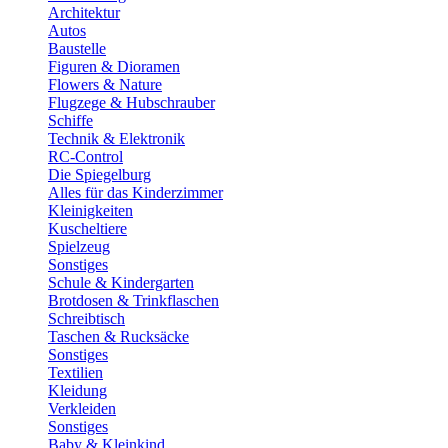
Architektur
Autos
Baustelle
Figuren & Dioramen
Flowers & Nature
Flugzege & Hubschrauber
Schiffe
Technik & Elektronik
RC-Control
Die Spiegelburg
Alles für das Kinderzimmer
Kleinigkeiten
Kuscheltiere
Spielzeug
Sonstiges
Schule & Kindergarten
Brotdosen & Trinkflaschen
Schreibtisch
Taschen & Rucksäcke
Sonstiges
Textilien
Kleidung
Verkleiden
Sonstiges
Baby & Kleinkind