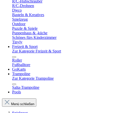
R/C-Hubschrauber
R/C-Drohnen
Djeco
Basteln & Kreatives
Spielzeug
Outdoor
Puzzle & Spiele
Puppenhaus & -küche
Schönes fürs Kinderzimmer
Tinyly
Freizeit & Sport
Zur Kategorie Freizeit & Sport
Roller
Fußballtore
GoKarts
Trampoline
Zur Kategorie Trampoline
Salta-Trampoline
Pools
Menü schließen
Spielzeug