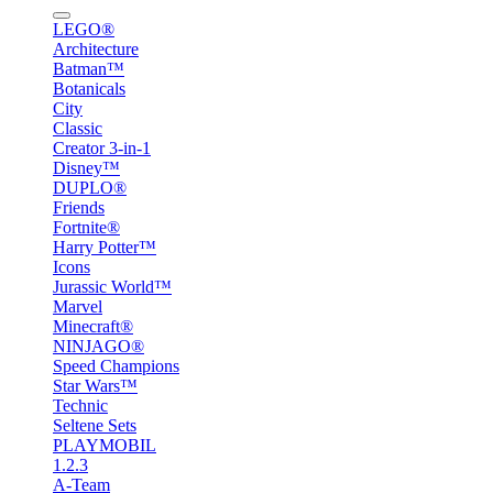
LEGO®
Architecture
Batman™
Botanicals
City
Classic
Creator 3-in-1
Disney™
DUPLO®
Friends
Fortnite®
Harry Potter™
Icons
Jurassic World™
Marvel
Minecraft®
NINJAGO®
Speed Champions
Star Wars™
Technic
Seltene Sets
PLAYMOBIL
1.2.3
A-Team