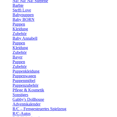
Na! Na! Na! Surprise
Barbie
Steffi Love
Babypuppen
Baby BORN
Puppen
Kleidung
Zubehör
Baby Annabell
Puppen
Kleidung
Zubehör
Bayer
Puppen
Zubehör
Puppenkleidung
Puppenwagen
Puppenmöbel
Puppenzubehör
Pflege & Kosmetik
Sonstiges
Gabby's Dollhouse
Adventskalender
R/C – Ferngesteuertes Spielzeug
R/C-Autos