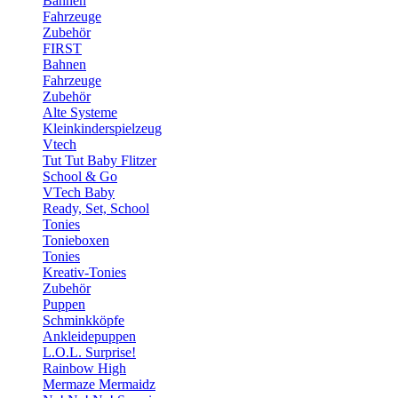
Bahnen
Fahrzeuge
Zubehör
FIRST
Bahnen
Fahrzeuge
Zubehör
Alte Systeme
Kleinkinderspielzeug
Vtech
Tut Tut Baby Flitzer
School & Go
VTech Baby
Ready, Set, School
Tonies
Tonieboxen
Tonies
Kreativ-Tonies
Zubehör
Puppen
Schminkköpfe
Ankleidepuppen
L.O.L. Surprise!
Rainbow High
Mermaze Mermaidz