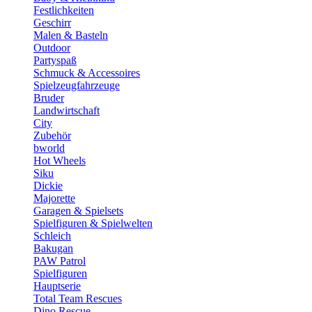
Festlichkeiten
Geschirr
Malen & Basteln
Outdoor
Partyspaß
Schmuck & Accessoires
Spielzeugfahrzeuge
Bruder
Landwirtschaft
City
Zubehör
bworld
Hot Wheels
Siku
Dickie
Majorette
Garagen & Spielsets
Spielfiguren & Spielwelten
Schleich
Bakugan
PAW Patrol
Spielfiguren
Hauptserie
Total Team Rescues
Dino Rescue