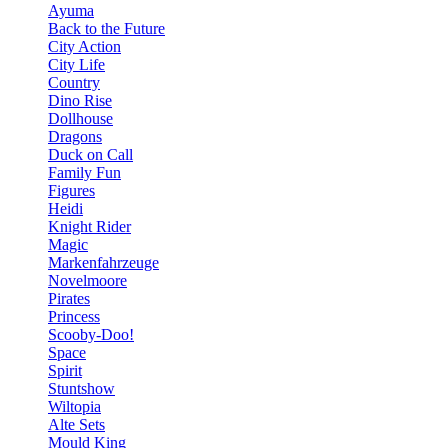
Ayuma
Back to the Future
City Action
City Life
Country
Dino Rise
Dollhouse
Dragons
Duck on Call
Family Fun
Figures
Heidi
Knight Rider
Magic
Markenfahrzeuge
Novelmoore
Pirates
Princess
Scooby-Doo!
Space
Spirit
Stuntshow
Wiltopia
Alte Sets
Mould King