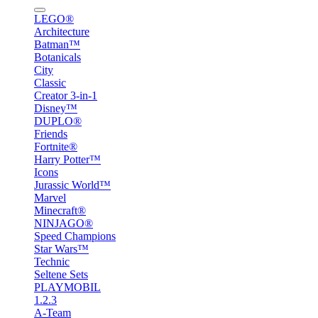
LEGO®
Architecture
Batman™
Botanicals
City
Classic
Creator 3-in-1
Disney™
DUPLO®
Friends
Fortnite®
Harry Potter™
Icons
Jurassic World™
Marvel
Minecraft®
NINJAGO®
Speed Champions
Star Wars™
Technic
Seltene Sets
PLAYMOBIL
1.2.3
A-Team