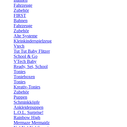
Bahnen
Fahrzeuge
Zubehör
FIRST
Bahnen
Fahrzeuge
Zubehör
Alte Systeme
Kleinkinderspielzeug
Vtech
Tut Tut Baby Flitzer
School & Go
VTech Baby
Ready, Set, School
Tonies
Tonieboxen
Tonies
Kreativ-Tonies
Zubehör
Puppen
Schminkköpfe
Ankleidepuppen
L.O.L. Surprise!
Rainbow High
Mermaze Mermaidz