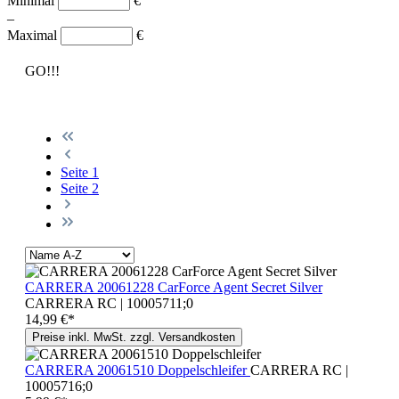
Minimal
€
–
Maximal
€
GO!!!
Seite
1
Seite
2
CARRERA 20061228 CarForce Agent Secret Silver
CARRERA RC | 10005711;0
14,99 €*
Preise inkl. MwSt. zzgl. Versandkosten
CARRERA 20061510 Doppelschleifer
CARRERA RC |
10005716;0