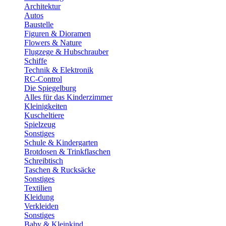
Architektur
Autos
Baustelle
Figuren & Dioramen
Flowers & Nature
Flugzege & Hubschrauber
Schiffe
Technik & Elektronik
RC-Control
Die Spiegelburg
Alles für das Kinderzimmer
Kleinigkeiten
Kuscheltiere
Spielzeug
Sonstiges
Schule & Kindergarten
Brotdosen & Trinkflaschen
Schreibtisch
Taschen & Rucksäcke
Sonstiges
Textilien
Kleidung
Verkleiden
Sonstiges
Baby & Kleinkind