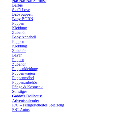
Na! Na! Na! Surprise
Barbie
Steffi Love
Babypuppen
Baby BORN
Puppen
Kleidung
Zubehör
Baby Annabell
Puppen
Kleidung
Zubehör
Bayer
Puppen
Zubehör
Puppenkleidung
Puppenwagen
Puppenmöbel
Puppenzubehör
Pflege & Kosmetik
Sonstiges
Gabby's Dollhouse
Adventskalender
R/C – Ferngesteuertes Spielzeug
R/C-Autos