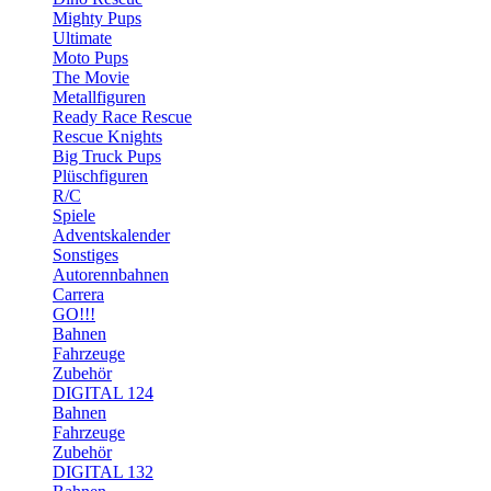
Mighty Pups
Ultimate
Moto Pups
The Movie
Metallfiguren
Ready Race Rescue
Rescue Knights
Big Truck Pups
Plüschfiguren
R/C
Spiele
Adventskalender
Sonstiges
Autorennbahnen
Carrera
GO!!!
Bahnen
Fahrzeuge
Zubehör
DIGITAL 124
Bahnen
Fahrzeuge
Zubehör
DIGITAL 132