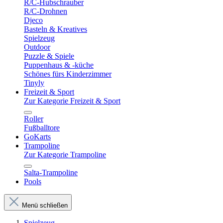
R/C-Hubschrauber
R/C-Drohnen
Djeco
Basteln & Kreatives
Spielzeug
Outdoor
Puzzle & Spiele
Puppenhaus & -küche
Schönes fürs Kinderzimmer
Tinyly
Freizeit & Sport
Zur Kategorie Freizeit & Sport
Roller
Fußballtore
GoKarts
Trampoline
Zur Kategorie Trampoline
Salta-Trampoline
Pools
Menü schließen
Spielzeug