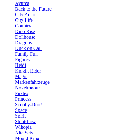
Ayuma
Back to the Future
City Action
City Life
Country
Dino Rise
Dollhouse
Dragons
Duck on Call
Family Fun
Figures
Heidi
Knight Rider
Magic
Markenfahrzeuge
Novelmoore
Pirates
Princess
Scooby-Doo!
Space
Spirit
Stuntshow
Wiltopia
Alte Sets
Mould King