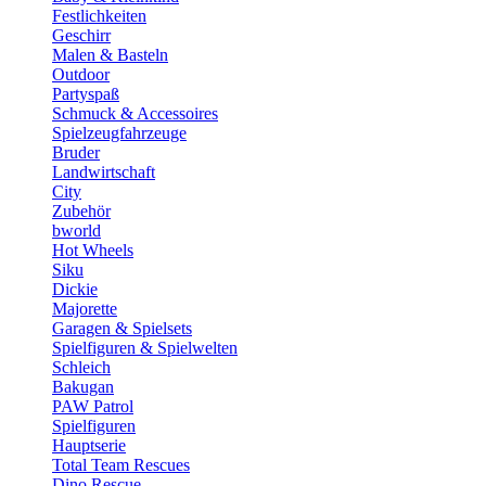
Festlichkeiten
Geschirr
Malen & Basteln
Outdoor
Partyspaß
Schmuck & Accessoires
Spielzeugfahrzeuge
Bruder
Landwirtschaft
City
Zubehör
bworld
Hot Wheels
Siku
Dickie
Majorette
Garagen & Spielsets
Spielfiguren & Spielwelten
Schleich
Bakugan
PAW Patrol
Spielfiguren
Hauptserie
Total Team Rescues
Dino Rescue