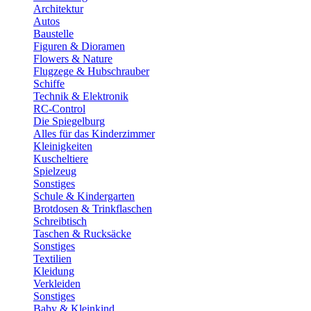
Architektur
Autos
Baustelle
Figuren & Dioramen
Flowers & Nature
Flugzege & Hubschrauber
Schiffe
Technik & Elektronik
RC-Control
Die Spiegelburg
Alles für das Kinderzimmer
Kleinigkeiten
Kuscheltiere
Spielzeug
Sonstiges
Schule & Kindergarten
Brotdosen & Trinkflaschen
Schreibtisch
Taschen & Rucksäcke
Sonstiges
Textilien
Kleidung
Verkleiden
Sonstiges
Baby & Kleinkind