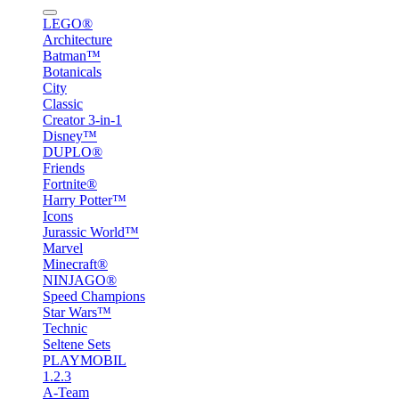
LEGO®
Architecture
Batman™
Botanicals
City
Classic
Creator 3-in-1
Disney™
DUPLO®
Friends
Fortnite®
Harry Potter™
Icons
Jurassic World™
Marvel
Minecraft®
NINJAGO®
Speed Champions
Star Wars™
Technic
Seltene Sets
PLAYMOBIL
1.2.3
A-Team