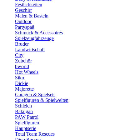
Festlichkeiten
Geschirr
Malen & Basteln
Outdoor
Partyspaß
Schmuck & Accessoires
Spielzeugfahrzeuge
Bruder
Landwirtschaft
City
Zubehör
bworld
Hot Wheels
Siku
Dickie
Majorette
Garagen & Spielsets
Spielfiguren & Spielwelten
Schleich
Bakugan
PAW Patrol
Spielfiguren
Hauptserie
Total Team Rescues
Dino Rescue