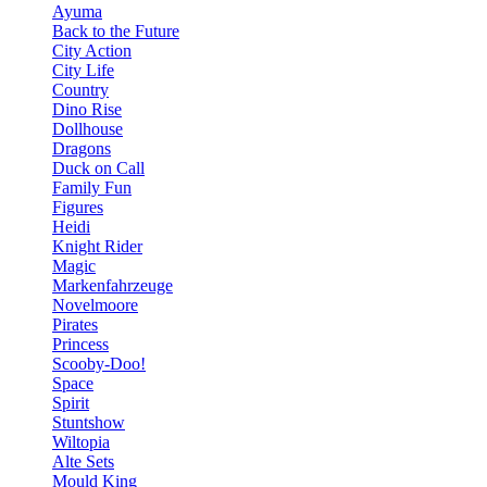
Ayuma
Back to the Future
City Action
City Life
Country
Dino Rise
Dollhouse
Dragons
Duck on Call
Family Fun
Figures
Heidi
Knight Rider
Magic
Markenfahrzeuge
Novelmoore
Pirates
Princess
Scooby-Doo!
Space
Spirit
Stuntshow
Wiltopia
Alte Sets
Mould King