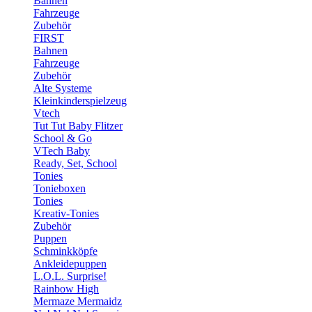
Bahnen
Fahrzeuge
Zubehör
FIRST
Bahnen
Fahrzeuge
Zubehör
Alte Systeme
Kleinkinderspielzeug
Vtech
Tut Tut Baby Flitzer
School & Go
VTech Baby
Ready, Set, School
Tonies
Tonieboxen
Tonies
Kreativ-Tonies
Zubehör
Puppen
Schminkköpfe
Ankleidepuppen
L.O.L. Surprise!
Rainbow High
Mermaze Mermaidz