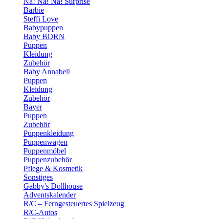
Na! Na! Na! Surprise
Barbie
Steffi Love
Babypuppen
Baby BORN
Puppen
Kleidung
Zubehör
Baby Annabell
Puppen
Kleidung
Zubehör
Bayer
Puppen
Zubehör
Puppenkleidung
Puppenwagen
Puppenmöbel
Puppenzubehör
Pflege & Kosmetik
Sonstiges
Gabby's Dollhouse
Adventskalender
R/C – Ferngesteuertes Spielzeug
R/C-Autos