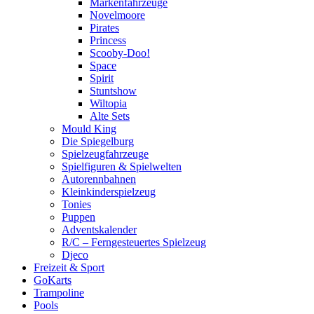
Markenfahrzeuge
Novelmoore
Pirates
Princess
Scooby-Doo!
Space
Spirit
Stuntshow
Wiltopia
Alte Sets
Mould King
Die Spiegelburg
Spielzeugfahrzeuge
Spielfiguren & Spielwelten
Autorennbahnen
Kleinkinderspielzeug
Tonies
Puppen
Adventskalender
R/C – Ferngesteuertes Spielzeug
Djeco
Freizeit & Sport
GoKarts
Trampoline
Pools