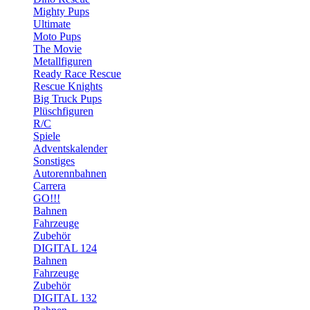
Mighty Pups
Ultimate
Moto Pups
The Movie
Metallfiguren
Ready Race Rescue
Rescue Knights
Big Truck Pups
Plüschfiguren
R/C
Spiele
Adventskalender
Sonstiges
Autorennbahnen
Carrera
GO!!!
Bahnen
Fahrzeuge
Zubehör
DIGITAL 124
Bahnen
Fahrzeuge
Zubehör
DIGITAL 132