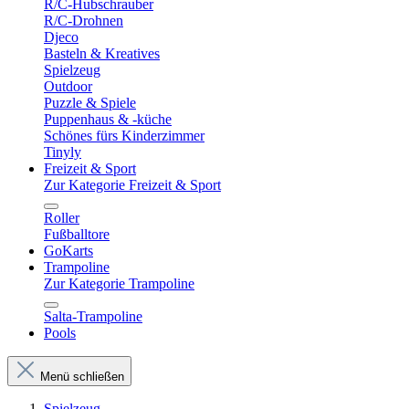
R/C-Hubschrauber
R/C-Drohnen
Djeco
Basteln & Kreatives
Spielzeug
Outdoor
Puzzle & Spiele
Puppenhaus & -küche
Schönes fürs Kinderzimmer
Tinyly
Freizeit & Sport
Zur Kategorie Freizeit & Sport
Roller
Fußballtore
GoKarts
Trampoline
Zur Kategorie Trampoline
Salta-Trampoline
Pools
Menü schließen
Spielzeug