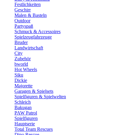
Festlichkeiten
Geschirr
Malen & Basteln
Outdoor
Partyspaß
Schmuck & Accessoires
Spielzeugfahrzeuge
Bruder
Landwirtschaft
City
Zubehör
bworld
Hot Wheels
Siku
Dickie
Majorette
Garagen & Spielsets
Spielfiguren & Spielwelten
Schleich
Bakugan
PAW Patrol
Spielfiguren
Hauptserie
Total Team Rescues
Dino Rescue