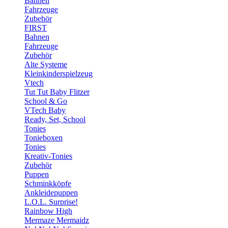
Bahnen
Fahrzeuge
Zubehör
FIRST
Bahnen
Fahrzeuge
Zubehör
Alte Systeme
Kleinkinderspielzeug
Vtech
Tut Tut Baby Flitzer
School & Go
VTech Baby
Ready, Set, School
Tonies
Tonieboxen
Tonies
Kreativ-Tonies
Zubehör
Puppen
Schminkköpfe
Ankleidepuppen
L.O.L. Surprise!
Rainbow High
Mermaze Mermaidz