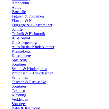
Architektur
Autos
Baustelle
Figuren & Dioramen
Flowers & Nature
Flugzege & Hubschrauber
Schiffe
Technik & Elektronik
RC-Control
Die Spiegelburg
Alles für das Kinderzimmer
Kleinigkeiten
Kuscheltiere
Spielzeug
Sonstiges
Schule & Kindergarten
Brotdosen & Trinkflaschen
Schreibtisch
Taschen & Rucksäcke
Sonstiges
Textilien
Kleidung
Verkleiden
Sonstiges
Baby & Kleinkind