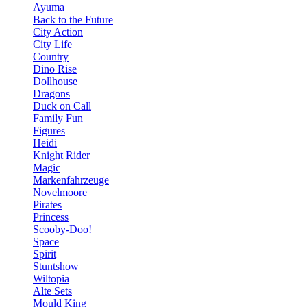
Ayuma
Back to the Future
City Action
City Life
Country
Dino Rise
Dollhouse
Dragons
Duck on Call
Family Fun
Figures
Heidi
Knight Rider
Magic
Markenfahrzeuge
Novelmoore
Pirates
Princess
Scooby-Doo!
Space
Spirit
Stuntshow
Wiltopia
Alte Sets
Mould King