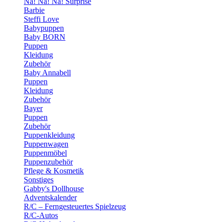
Na! Na! Na! Surprise
Barbie
Steffi Love
Babypuppen
Baby BORN
Puppen
Kleidung
Zubehör
Baby Annabell
Puppen
Kleidung
Zubehör
Bayer
Puppen
Zubehör
Puppenkleidung
Puppenwagen
Puppenmöbel
Puppenzubehör
Pflege & Kosmetik
Sonstiges
Gabby's Dollhouse
Adventskalender
R/C – Ferngesteuertes Spielzeug
R/C-Autos