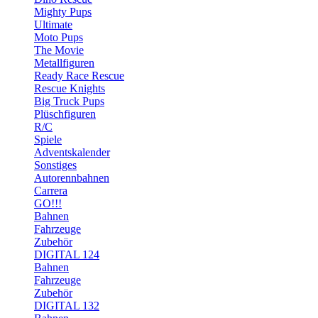
Mighty Pups
Ultimate
Moto Pups
The Movie
Metallfiguren
Ready Race Rescue
Rescue Knights
Big Truck Pups
Plüschfiguren
R/C
Spiele
Adventskalender
Sonstiges
Autorennbahnen
Carrera
GO!!!
Bahnen
Fahrzeuge
Zubehör
DIGITAL 124
Bahnen
Fahrzeuge
Zubehör
DIGITAL 132