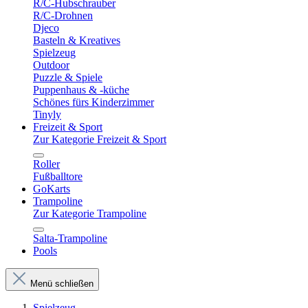
R/C-Hubschrauber
R/C-Drohnen
Djeco
Basteln & Kreatives
Spielzeug
Outdoor
Puzzle & Spiele
Puppenhaus & -küche
Schönes fürs Kinderzimmer
Tinyly
Freizeit & Sport
Zur Kategorie Freizeit & Sport
Roller
Fußballtore
GoKarts
Trampoline
Zur Kategorie Trampoline
Salta-Trampoline
Pools
Menü schließen
Spielzeug