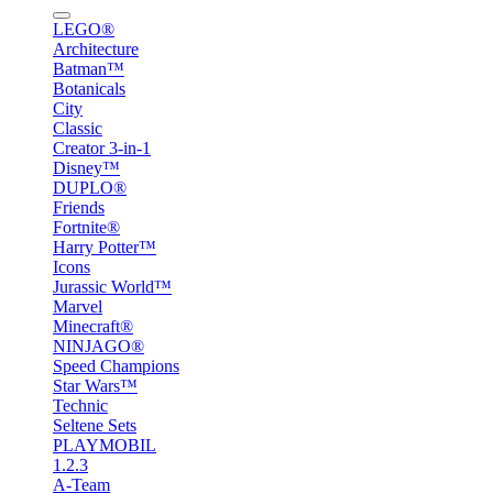
LEGO®
Architecture
Batman™
Botanicals
City
Classic
Creator 3-in-1
Disney™
DUPLO®
Friends
Fortnite®
Harry Potter™
Icons
Jurassic World™
Marvel
Minecraft®
NINJAGO®
Speed Champions
Star Wars™
Technic
Seltene Sets
PLAYMOBIL
1.2.3
A-Team