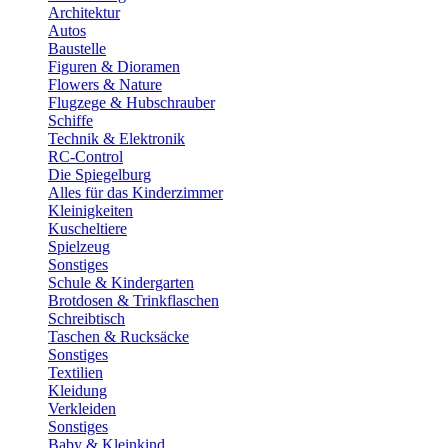
Architektur
Autos
Baustelle
Figuren & Dioramen
Flowers & Nature
Flugzege & Hubschrauber
Schiffe
Technik & Elektronik
RC-Control
Die Spiegelburg
Alles für das Kinderzimmer
Kleinigkeiten
Kuscheltiere
Spielzeug
Sonstiges
Schule & Kindergarten
Brotdosen & Trinkflaschen
Schreibtisch
Taschen & Rucksäcke
Sonstiges
Textilien
Kleidung
Verkleiden
Sonstiges
Baby & Kleinkind