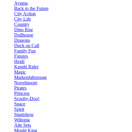
Ayuma
Back to the Future
City Action
City Life
Country
Dino Rise
Dollhouse
Dragons
Duck on Call
Family Fun
Figures
Heidi
Knight Rider
Magic
Markenfahrzeuge
Novelmoore
Pirates
Princess
Scooby-Doo!
Space
Spirit
Stuntshow
Wiltopia
Alte Sets
Mould King