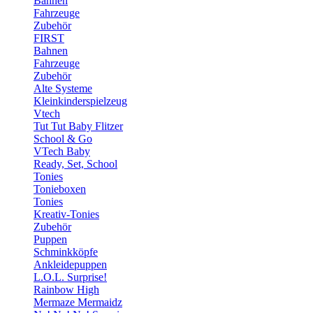
Bahnen
Fahrzeuge
Zubehör
FIRST
Bahnen
Fahrzeuge
Zubehör
Alte Systeme
Kleinkinderspielzeug
Vtech
Tut Tut Baby Flitzer
School & Go
VTech Baby
Ready, Set, School
Tonies
Tonieboxen
Tonies
Kreativ-Tonies
Zubehör
Puppen
Schminkköpfe
Ankleidepuppen
L.O.L. Surprise!
Rainbow High
Mermaze Mermaidz