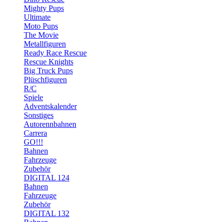
Mighty Pups
Ultimate
Moto Pups
The Movie
Metallfiguren
Ready Race Rescue
Rescue Knights
Big Truck Pups
Plüschfiguren
R/C
Spiele
Adventskalender
Sonstiges
Autorennbahnen
Carrera
GO!!!
Bahnen
Fahrzeuge
Zubehör
DIGITAL 124
Bahnen
Fahrzeuge
Zubehör
DIGITAL 132