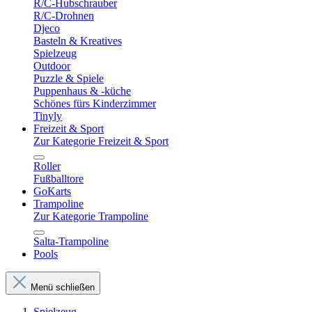
R/C-Hubschrauber
R/C-Drohnen
Djeco
Basteln & Kreatives
Spielzeug
Outdoor
Puzzle & Spiele
Puppenhaus & -küche
Schönes fürs Kinderzimmer
Tinyly
Freizeit & Sport
Zur Kategorie Freizeit & Sport
Roller
Fußballtore
GoKarts
Trampoline
Zur Kategorie Trampoline
Salta-Trampoline
Pools
Menü schließen
Spielzeug