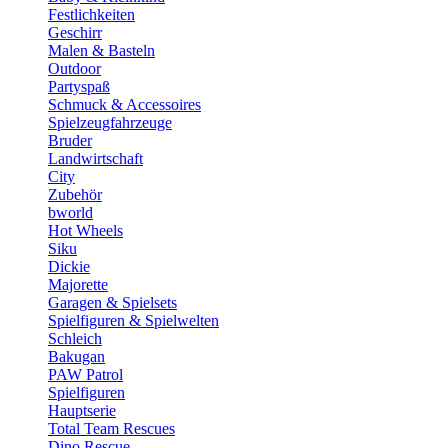
Festlichkeiten
Geschirr
Malen & Basteln
Outdoor
Partyspaß
Schmuck & Accessoires
Spielzeugfahrzeuge
Bruder
Landwirtschaft
City
Zubehör
bworld
Hot Wheels
Siku
Dickie
Majorette
Garagen & Spielsets
Spielfiguren & Spielwelten
Schleich
Bakugan
PAW Patrol
Spielfiguren
Hauptserie
Total Team Rescues
Dino Rescue