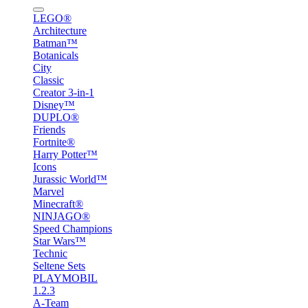
LEGO®
Architecture
Batman™
Botanicals
City
Classic
Creator 3-in-1
Disney™
DUPLO®
Friends
Fortnite®
Harry Potter™
Icons
Jurassic World™
Marvel
Minecraft®
NINJAGO®
Speed Champions
Star Wars™
Technic
Seltene Sets
PLAYMOBIL
1.2.3
A-Team