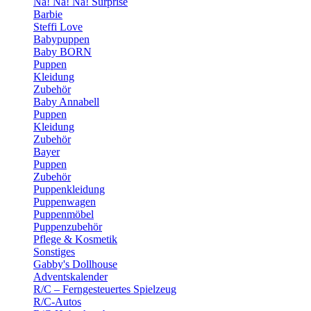
Na! Na! Na! Surprise
Barbie
Steffi Love
Babypuppen
Baby BORN
Puppen
Kleidung
Zubehör
Baby Annabell
Puppen
Kleidung
Zubehör
Bayer
Puppen
Zubehör
Puppenkleidung
Puppenwagen
Puppenmöbel
Puppenzubehör
Pflege & Kosmetik
Sonstiges
Gabby's Dollhouse
Adventskalender
R/C – Ferngesteuertes Spielzeug
R/C-Autos