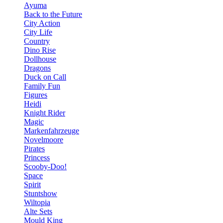
Ayuma
Back to the Future
City Action
City Life
Country
Dino Rise
Dollhouse
Dragons
Duck on Call
Family Fun
Figures
Heidi
Knight Rider
Magic
Markenfahrzeuge
Novelmoore
Pirates
Princess
Scooby-Doo!
Space
Spirit
Stuntshow
Wiltopia
Alte Sets
Mould King