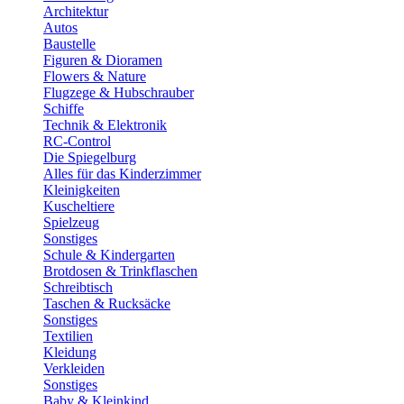
Architektur
Autos
Baustelle
Figuren & Dioramen
Flowers & Nature
Flugzege & Hubschrauber
Schiffe
Technik & Elektronik
RC-Control
Die Spiegelburg
Alles für das Kinderzimmer
Kleinigkeiten
Kuscheltiere
Spielzeug
Sonstiges
Schule & Kindergarten
Brotdosen & Trinkflaschen
Schreibtisch
Taschen & Rucksäcke
Sonstiges
Textilien
Kleidung
Verkleiden
Sonstiges
Baby & Kleinkind