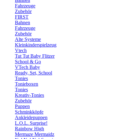
Bahnen
Fahrzeuge
Zubehör
FIRST
Bahnen
Fahrzeuge
Zubehör
Alte Systeme
Kleinkinderspielzeug
Vtech
Tut Tut Baby Flitzer
School & Go
VTech Baby
Ready, Set, School
Tonies
Tonieboxen
Tonies
Kreativ-Tonies
Zubehör
Puppen
Schminkköpfe
Ankleidepuppen
L.O.L. Surprise!
Rainbow High
Mermaze Mermaidz