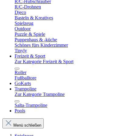
R/C-Hubschrauber
R/C-Drohnen
Djeco
Basteln & Kreatives
Spielzeug
Outdoor
Puzzle & Spiele
Puppenhaus & -küche
Schönes fürs Kinderzimmer
Tinyly
Freizeit & Sport
Zur Kategorie Freizeit & Sport
Roller
Fußballtore
GoKarts
Trampoline
Zur Kategorie Trampoline
Salta-Trampoline
Pools
Menü schließen
Spielzeug