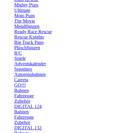
Mighty Pups
Ultimate
Moto Pups
The Movie
Metallfiguren
Ready Race Rescue
Rescue Knights
Big Truck Pups
Plüschfiguren
R/C
Spiele
Adventskalender
Sonstiges
Autorennbahnen
Carrera
GO!!!
Bahnen
Fahrzeuge
Zubehör
DIGITAL 124
Bahnen
Fahrzeuge
Zubehör
DIGITAL 132