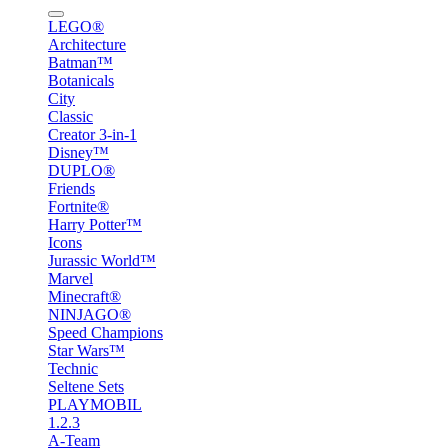
LEGO®
Architecture
Batman™
Botanicals
City
Classic
Creator 3-in-1
Disney™
DUPLO®
Friends
Fortnite®
Harry Potter™
Icons
Jurassic World™
Marvel
Minecraft®
NINJAGO®
Speed Champions
Star Wars™
Technic
Seltene Sets
PLAYMOBIL
1.2.3
A-Team