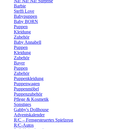
Na! Na! Na! Surprise
Barbie
Steffi Love
Babypuppen
Baby BORN
Puppen
Kleidung
Zubehör
Baby Annabell
Puppen
Kleidung
Zubehör
Bayer
Puppen
Zubehör
Puppenkleidung
Puppenwagen
Puppenmöbel
Puppenzubehör
Pflege & Kosmetik
Sonstiges
Gabby's Dollhouse
Adventskalender
R/C – Ferngesteuertes Spielzeug
R/C-Autos