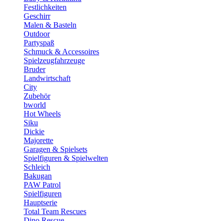
Festlichkeiten
Geschirr
Malen & Basteln
Outdoor
Partyspaß
Schmuck & Accessoires
Spielzeugfahrzeuge
Bruder
Landwirtschaft
City
Zubehör
bworld
Hot Wheels
Siku
Dickie
Majorette
Garagen & Spielsets
Spielfiguren & Spielwelten
Schleich
Bakugan
PAW Patrol
Spielfiguren
Hauptserie
Total Team Rescues
Dino Rescue