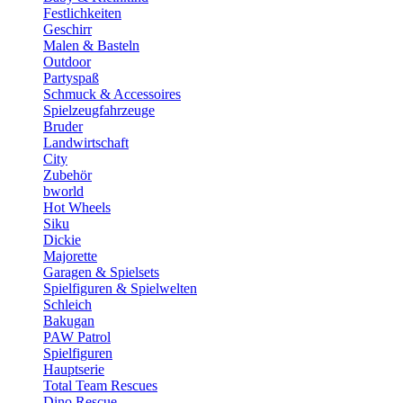
Festlichkeiten
Geschirr
Malen & Basteln
Outdoor
Partyspaß
Schmuck & Accessoires
Spielzeugfahrzeuge
Bruder
Landwirtschaft
City
Zubehör
bworld
Hot Wheels
Siku
Dickie
Majorette
Garagen & Spielsets
Spielfiguren & Spielwelten
Schleich
Bakugan
PAW Patrol
Spielfiguren
Hauptserie
Total Team Rescues
Dino Rescue