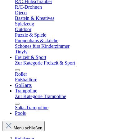
R/C-Hubschrauber
R/C-Drohnen
Djeco
Basteln & Kreatives
Spielzeug
Outdoor
Puzzle & Spiele
Puppenhaus & -küche
Schönes fürs Kinderzimmer
Tinyly
Freizeit & Sport
Zur Kategorie Freizeit & Sport
Roller
Fußballtore
GoKarts
Trampoline
Zur Kategorie Trampoline
Salta-Trampoline
Pools
Menü schließen
Spielzeug