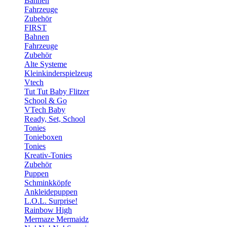
Bahnen
Fahrzeuge
Zubehör
FIRST
Bahnen
Fahrzeuge
Zubehör
Alte Systeme
Kleinkinderspielzeug
Vtech
Tut Tut Baby Flitzer
School & Go
VTech Baby
Ready, Set, School
Tonies
Tonieboxen
Tonies
Kreativ-Tonies
Zubehör
Puppen
Schminkköpfe
Ankleidepuppen
L.O.L. Surprise!
Rainbow High
Mermaze Mermaidz