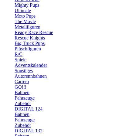
Mighty Pups
Ultimate
Moto Pups
The Movie
Metallfiguren
Ready Race Rescue
Rescue Knights
Big Truck Pups
Plüschfiguren
R/C
Spiele
Adventskalender
Sonstiges
Autorennbahnen
Carrera
GO!!!
Bahnen
Fahrzeuge
Zubehör
DIGITAL 124
Bahnen
Fahrzeuge
Zubehör
DIGITAL 132