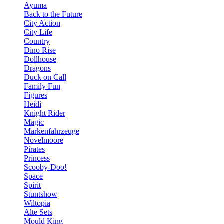
Ayuma
Back to the Future
City Action
City Life
Country
Dino Rise
Dollhouse
Dragons
Duck on Call
Family Fun
Figures
Heidi
Knight Rider
Magic
Markenfahrzeuge
Novelmoore
Pirates
Princess
Scooby-Doo!
Space
Spirit
Stuntshow
Wiltopia
Alte Sets
Mould King