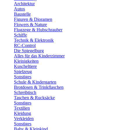
Architektur
Autos
Baustelle
Figuren & Dioramen
Flowers & Nature
Flugzege & Hubschrauber
Schiffe
Technik & Elektronik
RC-Control
Die Spiegelburg
Alles für das Kinderzimmer
Kleinigkeiten
Kuscheltiere
Spielzeug
Sonstiges
Schule & Kindergarten
Brotdosen & Trinkflaschen
Schreibtisch
Taschen & Rucksäcke
Sonstiges
Textilien
Kleidung
Verkleiden
Sonstiges
Baby & Kleinkind