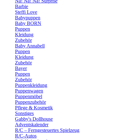
Na! Na! Na! Surprise
Barbie
Steffi Love
Babypuppen
Baby BORN
Puppen
Kleidung
Zubehör
Baby Annabell
Puppen
Kleidung
Zubehör
Bayer
Puppen
Zubehör
Puppenkleidung
Puppenwagen
Puppenmöbel
Puppenzubehör
Pflege & Kosmetik
Sonstiges
Gabby's Dollhouse
Adventskalender
R/C – Ferngesteuertes Spielzeug
R/C-Autos