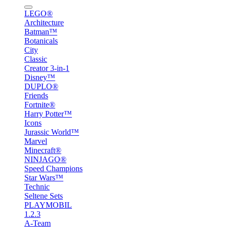
LEGO®
Architecture
Batman™
Botanicals
City
Classic
Creator 3-in-1
Disney™
DUPLO®
Friends
Fortnite®
Harry Potter™
Icons
Jurassic World™
Marvel
Minecraft®
NINJAGO®
Speed Champions
Star Wars™
Technic
Seltene Sets
PLAYMOBIL
1.2.3
A-Team