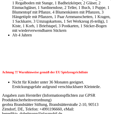
1 Regalboden mit Stange, 1 Badheizkörper, 2 Gläser, 2
Einmachgläser, 1 Sardinendose, 2 Teller, 1 Buch, 1 Puppe, 1
Blumentopf mit Pflanze, 4 Blumenkästen mit Pflanzen, 3
Hängetöpfe mit Pflanzen, 1 Paar Armmanschetten, 1 Kragen,
1 Sackkarre, 3 Umzugskartons, 1 Set Werkzeug (6-teilig), 1
Kiste, 1 Korb, 1 Briefstapel, 3 Postkarten, 1 Sticker-Bogen
mit wiederverwendbaren Stickern
Ab 4 Jahren
Achtung !!! Warnhinweise gemäß der EU Spielzeugrichtlinie
Nicht für Kinder unter 36 Monaten geeignet.
Erstickungsgefahr aufgrund verschluckbarer Kleinteile.
Angaben zum Hersteller (Informationspflichten zur GPSR
Produktsicherheitsverordnung)
geobra Brandstätter Stiftung, Brandstätterstraße 2-10, 90513
Zirndorf, DE, Telefon: +4991196660, eMail:
benedikta_dobelmann@playmobil.de