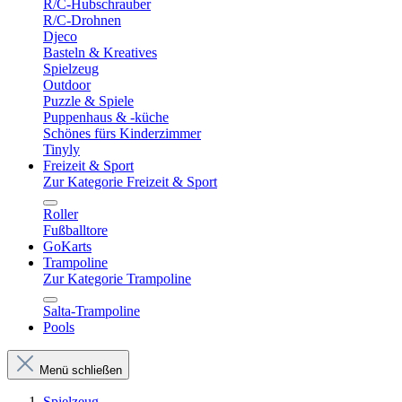
R/C-Hubschrauber
R/C-Drohnen
Djeco
Basteln & Kreatives
Spielzeug
Outdoor
Puzzle & Spiele
Puppenhaus & -küche
Schönes fürs Kinderzimmer
Tinyly
Freizeit & Sport
Zur Kategorie Freizeit & Sport
Roller
Fußballtore
GoKarts
Trampoline
Zur Kategorie Trampoline
Salta-Trampoline
Pools
Menü schließen
Spielzeug