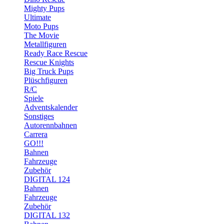
Mighty Pups
Ultimate
Moto Pups
The Movie
Metallfiguren
Ready Race Rescue
Rescue Knights
Big Truck Pups
Plüschfiguren
R/C
Spiele
Adventskalender
Sonstiges
Autorennbahnen
Carrera
GO!!!
Bahnen
Fahrzeuge
Zubehör
DIGITAL 124
Bahnen
Fahrzeuge
Zubehör
DIGITAL 132