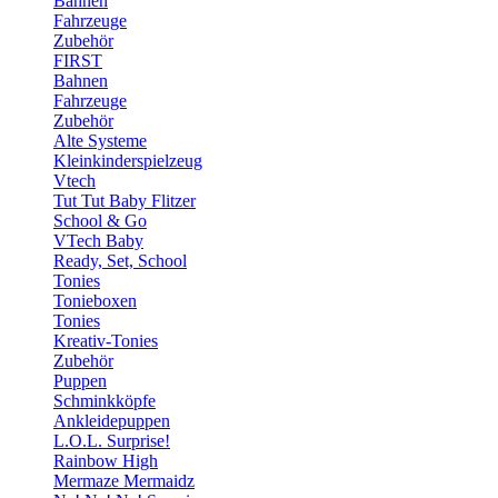
Bahnen
Fahrzeuge
Zubehör
FIRST
Bahnen
Fahrzeuge
Zubehör
Alte Systeme
Kleinkinderspielzeug
Vtech
Tut Tut Baby Flitzer
School & Go
VTech Baby
Ready, Set, School
Tonies
Tonieboxen
Tonies
Kreativ-Tonies
Zubehör
Puppen
Schminkköpfe
Ankleidepuppen
L.O.L. Surprise!
Rainbow High
Mermaze Mermaidz