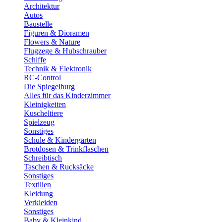
Architektur
Autos
Baustelle
Figuren & Dioramen
Flowers & Nature
Flugzege & Hubschrauber
Schiffe
Technik & Elektronik
RC-Control
Die Spiegelburg
Alles für das Kinderzimmer
Kleinigkeiten
Kuscheltiere
Spielzeug
Sonstiges
Schule & Kindergarten
Brotdosen & Trinkflaschen
Schreibtisch
Taschen & Rucksäcke
Sonstiges
Textilien
Kleidung
Verkleiden
Sonstiges
Baby & Kleinkind