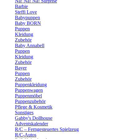
Na! Na! Na! Surprise
Barbie
Steffi Love
Babypuppen
Baby BORN
Puppen
Kleidung
Zubehör
Baby Annabell
Puppen
Kleidung
Zubehör
Bayer
Puppen
Zubehör
Puppenkleidung
Puppenwagen
Puppenmöbel
Puppenzubehör
Pflege & Kosmetik
Sonstiges
Gabby's Dollhouse
Adventskalender
R/C – Ferngesteuertes Spielzeug
R/C-Autos