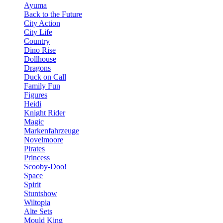
Ayuma
Back to the Future
City Action
City Life
Country
Dino Rise
Dollhouse
Dragons
Duck on Call
Family Fun
Figures
Heidi
Knight Rider
Magic
Markenfahrzeuge
Novelmoore
Pirates
Princess
Scooby-Doo!
Space
Spirit
Stuntshow
Wiltopia
Alte Sets
Mould King