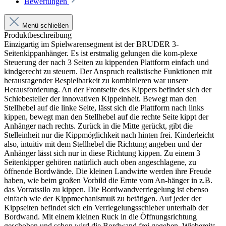
Bewertungen
Menü schließen
Produktbeschreibung
Einzigartig im Spielwarensegment ist der BRUDER 3-
Seitenkippanhänger. Es ist erstmalig gelungen die kom-plexe
Steuerung der nach 3 Seiten zu kippenden Plattform einfach und
kindgerecht zu steuern. Der Anspruch realistische Funktionen mit
herausragender Bespielbarkeit zu kombinieren war unsere
Herausforderung. An der Frontseite des Kippers befindet sich der
Schiebesteller der innovativen Kippeinheit. Bewegt man den
Stellhebel auf die linke Seite, lässt sich die Plattform nach links
kippen, bewegt man den Stellhebel auf die rechte Seite kippt der
Anhänger nach rechts. Zurück in die Mitte gerückt, gibt die
Stelleinheit nur die Kippmöglichkeit nach hinten frei. Kinderleicht
also, intuitiv mit dem Stellhebel die Richtung angeben und der
Anhänger lässt sich nur in diese Richtung kippen. Zu einem 3
Seitenkipper gehören natürlich auch oben angeschlagene, zu
öffnende Bordwände. Die kleinen Landwirte werden ihre Freude
haben, wie beim großen Vorbild die Ernte vom An-hänger in z.B.
das Vorratssilo zu kippen. Die Bordwandverriegelung ist ebenso
einfach wie der Kippmechanismuß zu betätigen. Auf jeder der
Kippseiten befindet sich ein Verriegelungsschieber unterhalb der
Bordwand. Mit einem kleinen Ruck in die Öffnungsrichtung
geschoben und schon wird die Bordwand frei gegeben. Wiebereits