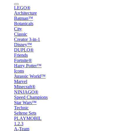
LEGO®
Architecture
Batman™
Botanicals
City
Classic
Creator 3-in-1
Disney™
DUPLO®
Friends
Fortnite®
Harry Potter™
Icons
Jurassic World™
Marvel
Minecraft®
NINJAGO®
Speed Champions
Star Wars™
Technic
Seltene Sets
PLAYMOBIL
1.2.3
A-Team