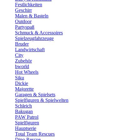
Festlichkeiten
Geschirr
Malen & Basteln
Outdoor
Partyspaß
Schmuck & Accessoires
Spielzeugfahrzeuge
Bruder
Landwirtschaft
City
Zubehör
bworld
Hot Wheels
Siku
Dickie
Majorette
Garagen & Spielsets
Spielfiguren & Spielwelten
Schleich
Bakugan
PAW Patrol
Spielfiguren
Hauptserie
Total Team Rescues
Dino Rescue