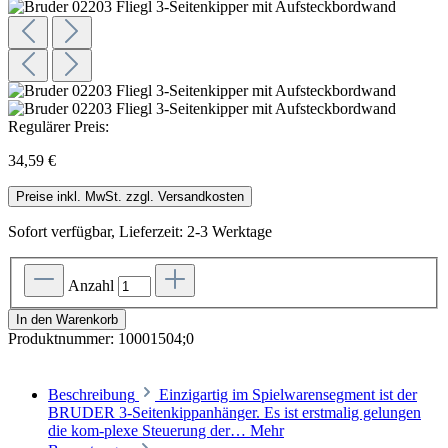
Regulärer Preis:
34,59 €
Preise inkl. MwSt. zzgl. Versandkosten
Sofort verfügbar, Lieferzeit: 2-3 Werktage
Anzahl
In den Warenkorb
Produktnummer:
10001504;0
Beschreibung
Einzigartig im Spielwarensegment ist der
BRUDER 3-Seitenkippanhänger. Es ist erstmalig gelungen
die kom-plexe Steuerung der…
Mehr